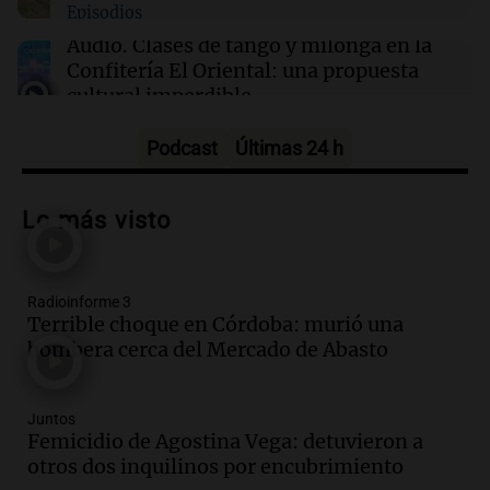
Episodios
11:34
Deportes
Thiago Tirante busca avanzar a octavos en el
Audio.
Clases de tango y milonga en la
Masters de Canadá ante Popyrin
Confitería El Oriental: una propuesta
cultural imperdible
Noticias
Episodios
Podcast
Últimas 24 h
Audio.
Más de la mitad de la población
reza en la intimidad, según un informe
Lo más visto
de la UBA
El dato confiable
Episodios
Radioinforme 3
Audio.
Cientos de fieles celebran a San
Terrible choque en Córdoba: murió una
Cayetano pidiendo trabajo y salud en
bombera cerca del Mercado de Abasto
Córdoba
Panorama Federal
Episodios
Juntos
Audio.
"Tiene que haber una
Femicidio de Agostina Vega: detuvieron a
reglamentación": el reclamo del Kennel
otros dos inquilinos por encubrimiento
Club por los criaderos de perros