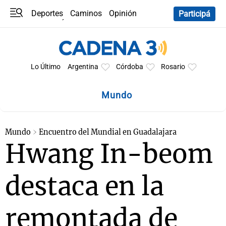
Deportes
Caminos
Opinión
Participá
Programas
Últimas coberturas
Últimas 24 h
En YouTube
Clima
Horóscopo
Lo Último
Argentina
Córdoba
Rosario
Mundo
Mundo
Encuentro del Mundial en Guadalajara
Hwang In-beom
destaca en la
remontada de