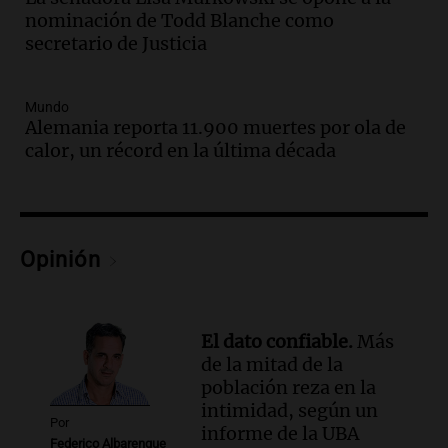
Audio.
Uspallata enfrenta un temporal
nominación de Todd Blanche como
de nieve que deja varados a 1500
secretario de Justicia
camiones por más de 24 días
Noticias
Mundo
Episodios
Alemania reporta 11.900 muertes por ola de
Audio.
Exigen justicia por Débora:
calor, un récord en la última década
"Lamentablemente nadie va a
devolvérnosla"
Siempre Juntos Rosario
Episodios
Audio.
Se divorciaron y la Justicia
Opinión
ordenó que ella le pague una renta por
vivir en la casa familiar
Desayuno de Juntos
El dato confiable.
Más
Episodios
de la mitad de la
Audio.
Una mujer fallece tras vuelco de
población reza en la
vehículo en la Circunvalación Este-
intimidad, según un
Oeste en Salta
Por
informe de la UBA
Federico Albarenque
Panorama Federal