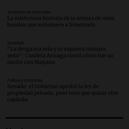
Noticias Rosario
Terremoto en Venezuela
Episodios
La misteriosa historia de la señora de uñas
Audio.
Trump acusa a México de
bonitas que estremece a Venezuela
perjudicar la economía estadounidense
y defiende sus aranceles
Panorama Federal
Sociedad
Episodios
"La droga era mía y ni siquiera tuvimos
sexo": Candela Arizaga contó cómo fue su
Audio.
México y Perú reanudan
noche con Moyano
relaciones diplomáticas tras nueve
meses de ruptura por asilo político
Panorama Federal
Política y Economía
Episodios
Senado: el Gobierno aprobó la ley de
Audio.
Kicillof critica represión en
propiedad privada, pero tuvo que quitar otro
marcha y otras noticias nacionales de
capítulo
este miércoles
Noticias
Episodios
Audio.
Donald Trump acusa a México de