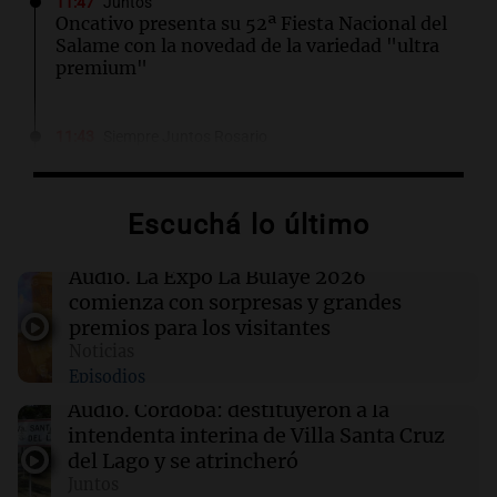
11:47
Juntos
Oncativo presenta su 52ª Fiesta Nacional del
Salame con la novedad de la variedad "ultra
premium"
11:43
Siempre Juntos Rosario
"Tiene que haber una reglamentación": el
reclamo del Kennel Club por los criaderos de
perros
Escuchá lo último
11:39
Mundo
Audio.
La Expo La Bulaye 2026
Un hombre se enfrenta al brote de ébola más
comienza con sorpresas y grandes
veloz de la historia sin recibir salario
premios para los visitantes
Noticias
Episodios
11:38
Sociedad
Una joven vivió un aterrador momento en un
Audio.
Córdoba: destituyeron a la
micro: denunció que un pasajero se masturbó
intendenta interina de Villa Santa Cruz
frente a ella
del Lago y se atrincheró
Juntos