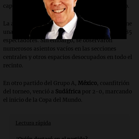
capitalizarlas en la primera parte del encuentro.
La asistencia al estadio de
Guadalajara
, que tiene
una capacidad de 45.664 personas, fue de 44.985
espectadores. Sin embargo, se observaron
numerosos asientos vacíos en las secciones
centrales y otros espacios desocupados en todo el
recinto.
En otro partido del Grupo A,
México
, coanfitrión
del torneo, venció a
Sudáfrica
por 2-0, marcando
el inicio de la Copa del Mundo.
Lectura rápida
¿Quién destacó en el partido?