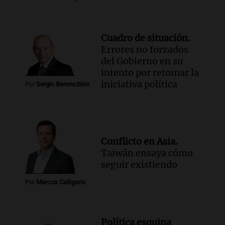
Episodios
Audio.
Una mujer muere tras un vuelco
en la Circunvalación Este-Oeste de
Cuadro de situación.
Salta
Errores no forzados
Panorama Federal
del Gobierno en su
Episodios
intento por retomar la
iniciativa política
Audio.
El Polo Obrero marcha en
Por
Sergio Berensztein
Córdoba pidiendo trabajo genuino y
mejoras en programas sociales
Panorama Federal
Episodios
Conflicto en Asia.
Audio.
La marcha de gremios y
Taiwán ensaya cómo
organizaciones sociales por San
seguir existiendo
Cayetano avanza hacia el Monumento
Noticias Rosario
Por
Marcos Calligaris
Episodios
Política esquina