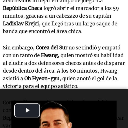
abucheados al dejar el campo de juego. La
República Checa
logró abrir el marcador a los 59
minutos, gracias a un cabezazo de su capitán
Ladislav Krejci
, que llegó tras un largo saque de
banda que encontró el área chica.
Sin embargo,
Corea del Sur
no se rindió y empató
con un tanto de
Hwang
, quien mostró su habilidad
al eludir a dos defensores checos antes de disparar
desde dentro del área. A los 80 minutos, Hwang
asistió a
Oh Hyeon-gyu
, quien anotó el gol de la
victoria para el equipo asiático.
Con
Son Heung-min
como líder,
Corea del Sur
Play
controló la posesión del balón y superó a
República Checa
en tiros a puerta. A pesar de crear
Video
varias oportunidades claras de gol, no lograron