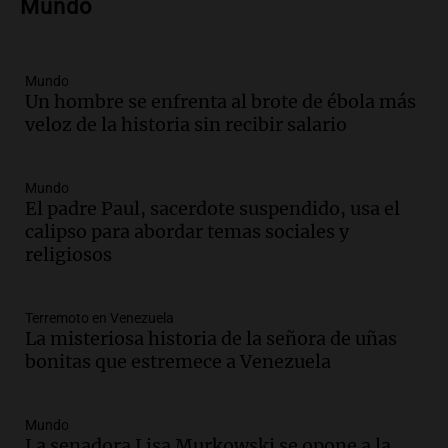
Mundo
perjudicar a Estados Unidos en medio de
tensiones y críticas
Panorama Federal
Episodios
Mundo
Un hombre se enfrenta al brote de ébola más
Audio.
Oncativo presenta su 52ª Fiesta
veloz de la historia sin recibir salario
Nacional del Salame con la novedad de la
variedad “ultra premium”
Juntos
Mundo
Episodios
El padre Paul, sacerdote suspendido, usa el
Audio.
El reclamo del sector industrial
calipso para abordar temas sociales y
tras las críticas de Caputo: "Somos seres
religiosos
humanos que trabajamos"
Noticias Rosario
Episodios
Terremoto en Venezuela
La misteriosa historia de la señora de uñas
Audio.
Suspenden clases en Bariloche y
bonitas que estremece a Venezuela
alrededores por nevadas y malas
condiciones de circulación
Panorama Federal
Mundo
Episodios
La senadora Lisa Murkowski se opone a la