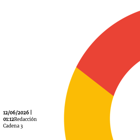
Notas
s
Notas
La Sole en
ial
Mundial 2026
Cadena 3
12/06/2026 |
01:12
Redacción
Cadena 3