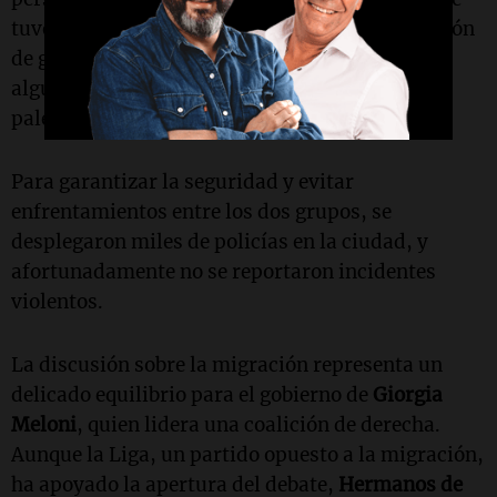
tuvo lugar por la tarde, contó con la participación
de grupos de izquierda y sindicatos, donde
algunos manifestantes portaban banderas
palestinas.
Para garantizar la seguridad y evitar
enfrentamientos entre los dos grupos, se
desplegaron miles de policías en la ciudad, y
afortunadamente no se reportaron incidentes
violentos.
La discusión sobre la migración representa un
delicado equilibrio para el gobierno de
Giorgia
Meloni
, quien lidera una coalición de derecha.
Aunque la Liga, un partido opuesto a la migración,
ha apoyado la apertura del debate,
Hermanos de