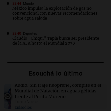
22:44
Mundo
México impulsa la explotación de gas no
convencional con nuevas recomendaciones
sobre agua salada
22:40
Deportes
Claudio "Chiqui" Tapia busca ser presidente
de la AFA hasta el Mundial 2030
22:15
Sociedad
Quiniela turista: conocé los números
ganadores de hoy jueves 6 de agosto.
Escuchá lo último
22:14
Viva la Radio Rosario
Audio.
Sin traje neoprene, compite en el
Kapanga celebra sus 30 años en Rosario: "Las
Mundial de Natación en aguas gélidas
canciones envejecieron bien"
frente al Perito Moreno
Turno Noche
Episodios
22:10
Amamos Argentina