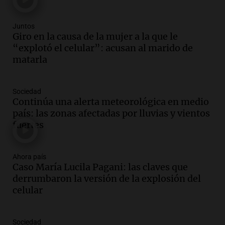
Episodios
Juntos
Audio.
El "Mono" de Kapanga
Giro en la causa de la mujer a la que le
adelantó su show en Rosario.
“explotó el celular”: acusan al marido de
Viva la Radio Rosario
matarla
Episodios
Audio.
Condenan a tres años de prisión
Sociedad
en suspenso a hombre por simular robo
Continúa una alerta meteorológica en medio
de recaudación en San Luis
país: las zonas afectadas por lluvias y vientos
Panorama Federal
fuertes
Episodios
Audio.
Medicina reproductiva, entre la
ayuda por problemas de fertilidad y la
Ahora país
Caso María Lucila Pagani: las claves que
ostentación de millonarios
derrumbaron la versión de la explosión del
Amamos Argentina
celular
Episodios
Audio.
El juicio contra Oscar González
avanza con testimonios clave sobre el
Sociedad