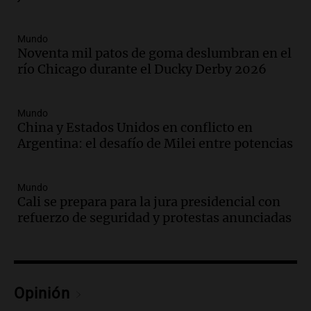
ciudad de Córdoba para interiorizarse
sobre los parques educativos
Mundo
Amamos Argentina
Noventa mil patos de goma deslumbran en el
Episodios
río Chicago durante el Ducky Derby 2026
Audio.
Meteorólogo alertó que El Niño
traerá más lluvias y eventos extremos
durante la primavera
Mundo
Informados al regreso
China y Estados Unidos en conflicto en
Episodios
Argentina: el desafío de Milei entre potencias
Audio.
Córdoba sigue trabajando para
restablecer el servicio de electricidad
Mundo
tras fuertes vientos
Cali se prepara para la jura presidencial con
Panorama Federal
refuerzo de seguridad y protestas anunciadas
Episodios
Audio.
Según una encuesta, el 80% de
los empresarios del país cree que la
economía mejorará el próximo año
Opinión
Amamos Argentina
Episodios