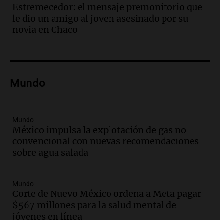
accidente en Villa Dolores
Estremecedor: el mensaje premonitorio que
Panorama Federal
le dio un amigo al joven asesinado por su
Episodios
novia en Chaco
Audio.
El teatro Real da la bienvenida a
la temporada Rock Real con bandas
tributo todos los jueves
Panorama Federal
Mundo
Episodios
Audio.
Nicolás Marotta, el cordobés de
Recoleta: “Enfrentar a Boca, sea donde
sea, va a ser lindo”
Mundo
México impulsa la explotación de gas no
La Cadena del Gol
convencional con nuevas recomendaciones
Episodios
sobre agua salada
Audio.
Débora Blanca, psicóloga experta
en ludopatía: “Tener el casino en la
mano es muy peligroso”
Mundo
La Argentina, hoy
Corte de Nuevo México ordena a Meta pagar
Episodios
$567 millones para la salud mental de
Audio.
Docentes italianos visitaron la
jóvenes en línea