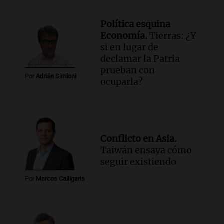
Audio.
Carolina Losada: "Faltó que el
oficialismo la explique mejor" sobre la
Política esquina
ley de propiedad privada
Economía.
Tierras: ¿Y
Informados al regreso
si en lugar de
Episodios
declamar la Patria
prueban con
Audio.
Debate en el Senado y protesta
Por
Adrián Simioni
ocuparla?
en Rosario contra la ley de Propiedad
Privada.
Viva la Radio Rosario
Episodios
Audio.
Manifestación en Rosario contra
Conflicto en Asia.
la ley de Propiedad Privada debatida en
Taiwán ensaya cómo
el Senado.
seguir existiendo
Viva la Radio Rosario
Episodios
Por
Marcos Calligaris
Audio.
Luis Juez cuestionó la polémica
por la Ley de Tierras: "Construyeron un
relato mentiroso"