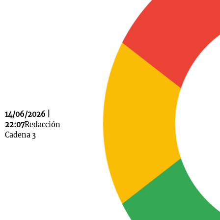
Notas
s
Notas
La Sole en
ial
Mundial 2026
Cadena 3
14/06/2026 |
22:07
Redacción
Cadena 3