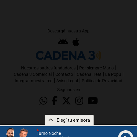
Descargá nuestra App
|
|
Nuestros padres fundadores
Por siempre Mario
|
|
|
|
Cadena 3 Comercial
Contacto
Cadena Heat
La Popu
|
|
Integrar nuestra red
Aviso Legal
Política de Privacidad
Seguinos en
Elegí tu emisora
Turno Noche