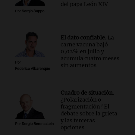
Audio.
La visita del Papa León XIV a
del papa León XIV
Argentina causa gran alegría en Santa
Por
Sergio Suppo
Fe, confirma el arzobispo Fenoi
Panorama Federal
Episodios
El dato confiable.
La
Audio.
Visita del Papa León XIV: el
carne vacuna bajó
organizador de la gira de Juan Pablo II
0,02% en julio y
recordó el desafío logístico
acumula cuatro meses
Viva la Radio
Por
sin aumentos
Episodios
Federico Albarenque
Cuadro de situación.
¿Polarización o
fragmentación? El
debate sobre la grieta
y las terceras
Por
Sergio Berensztein
opciones