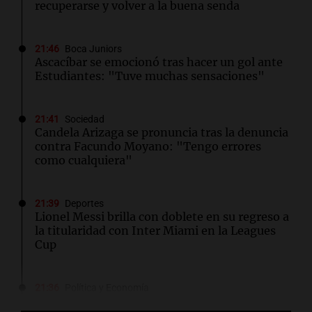
recuperarse y volver a la buena senda
21:46
Boca Juniors
Ascacíbar se emocionó tras hacer un gol ante
Estudiantes: "Tuve muchas sensaciones"
21:41
Sociedad
Candela Arizaga se pronuncia tras la denuncia
contra Facundo Moyano: "Tengo errores
como cualquiera"
21:39
Deportes
Lionel Messi brilla con doblete en su regreso a
la titularidad con Inter Miami en la Leagues
Cup
21:36
Política y Economía
Vicuña firmó un acuerdo con el Gobierno de