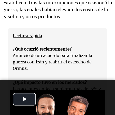
estabilicen, tras las interrupciones que ocasionó la
guerra, las cuales habían elevado los costos de la
gasolina y otros productos.
Lectura rápida
¿Qué ocurrió recientemente?
Anuncio de un acuerdo para finalizar la
guerra con Irán y reabrir el estrecho de
Ormuz.
¿Qué impacto tuvo en los mercados?
Las acciones en Asia subieron más del 5% y
los precios del petróleo cayeron más de 3
Play
dólares por barril.
Video