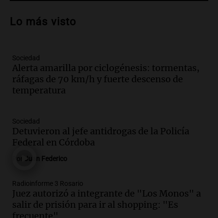
Audio.
Mendoza celebra la apertura del
centro de esquí Penitentes Park tras
Lo más visto
siete años de cierre por falta de nieve
Panorama Federal
Episodios
Sociedad
Audio.
Madres en Rosario piden por la
Alerta amarilla por ciclogénesis: tormentas,
ley Joaquín.
ráfagas de 70 km/h y fuerte descenso de
Viva la Radio Rosario
temperatura
Episodios
Audio.
Juan Pedro Colombo, rematador
Sociedad
de hacienda: “Las tecnologías no
Detuvieron al jefe antidrogas de la Policía
reemplazan el contacto con la gente”
Federal en Córdoba
La Argentina, hoy
Por
Juan Federico
Episodios
Audio.
Un trabajador herido tras caer a
Radioinforme 3 Rosario
Juez autorizó a integrante de "Los Monos" a
un pozo de 17 metros en Nueva Córdoba
salir de prisión para ir al shopping: "Es
Panorama Federal
frecuente"
Episodios