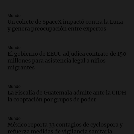
Amamos Argentina
Episodios
Mundo
Audio.
Ahyre estuvo en el Estudio
Un cohete de SpaceX impactó contra la Luna
Federal Sancor Seguros y adelantó su
y genera preocupación entre expertos
nuevo tema a Cadena 3 Rosario.
Viva la Radio Rosario
Episodios
Mundo
El gobierno de EEUU adjudica contrato de 150
Audio.
Cierre del Paso Internacional
millones para asistencia legal a niños
Cristo Redentor por acumulación de
migrantes
nieve se extiende a 22 días
Panorama Federal
Episodios
Mundo
Audio.
Estudiantes de Italia realizan
La Fiscalía de Guatemala admite ante la CIDH
prácticas docentes en Córdoba para
la cooptación por grupos de poder
enriquecer su formación educativa
Panorama Federal
Mundo
Episodios
México reporta 33 contagios de cyclospora y
Audio.
La Universidad de Milán y su
refuerza medidas de vigilancia sanitaria