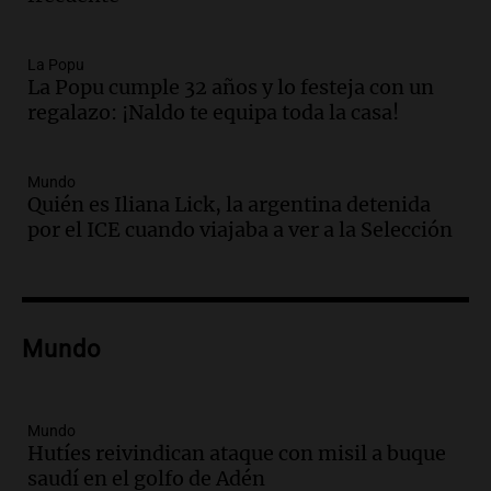
Audio.
Lanzamiento del Tigo 7 CSH: el
nuevo híbrido enchufable de Chery llega
La Popu
La Popu cumple 32 años y lo festeja con un
al mercado argentino
regalazo: ¡Naldo te equipa toda la casa!
Panorama Federal
Episodios
Audio.
Perito Moreno recibe la Copa
Mundo
Mundial de Natación de Invierno con
Quién es Iliana Lick, la argentina detenida
récords y atletas de 20 países
por el ICE cuando viajaba a ver a la Selección
Amamos Argentina
Episodios
Audio.
Conductor imputado por
accidente fatal en San Luis dejó tres
Mundo
jóvenes muertos y un herido grave
Panorama Federal
Episodios
Mundo
Audio.
Historiador de la UBA celebró la
Hutíes reivindican ataque con misil a buque
marcha atrás en la Ley de Tierras:
saudí en el golfo de Adén
“Frenamos un saqueo de recursos”