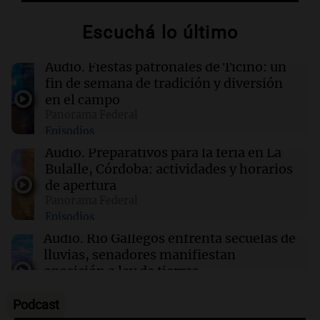
San Juan para fortalecer a largo plazo el
proyecto
Escuchá lo último
21:29
Ciencia
Audio.
Fiestas patronales de Ticino: un
Descubren un enorme sistema de magma
fin de semana de tradición y diversión
oculto bajo la Toscana que podría transformar
en el campo
la energía geotérmica
Panorama Federal
Episodios
21:29
Ciencia
Audio.
Preparativos para la feria en La
Incendios en Europa generan tormentas
Bulalle, Córdoba: actividades y horarios
propias por su intensidad extrema
de apertura
Panorama Federal
Episodios
21:16
Sociedad
La conmovedora carta de despedida de la hija
Audio.
Río Gallegos enfrenta secuelas de
de la pareja fallecida en Mendoza
lluvias, senadores manifiestan
oposición a ley de tierras
Panorama Federal
Episodios
Podcast