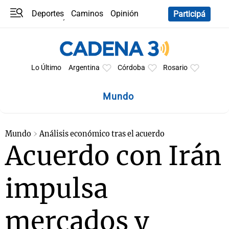
Deportes
Caminos
Opinión
Participá
Programas
Últimas coberturas
Últimas 24 h
En YouTube
Clima
Horóscopo
Lo Último
Argentina
Córdoba
Rosario
Mundo
Mundo
Análisis económico tras el acuerdo
Acuerdo con Irán
impulsa
mercados y