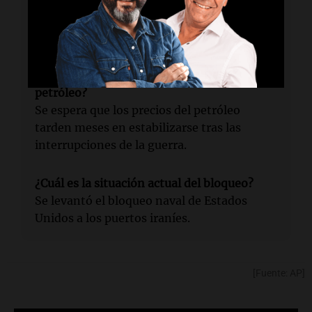
¿Quién confirmó el acuerdo?
El presidente de Estados Unidos,
Donald
Trump
, fue quien confirmó el acuerdo.
¿Qué podría suceder con los precios del
petróleo?
Se espera que los precios del petróleo
tarden meses en estabilizarse tras las
interrupciones de la guerra.
¿Cuál es la situación actual del bloqueo?
Se levantó el bloqueo naval de Estados
Unidos a los puertos iraníes.
[Fuente: AP]