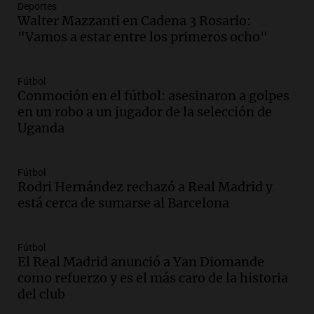
importantes
Deportes
Editorial
Walter Mazzanti en Cadena 3 Rosario:
Episodios
"Vamos a estar entre los primeros ocho"
Audio.
Lanzaron una campaña para que
niños con cáncer reciban regalos por el
Fútbol
día del niño.
Conmoción en el fútbol: asesinaron a golpes
La Argentina Posible
en un robo a un jugador de la selección de
Episodios
Uganda
Audio.
Ganó una beca en la secundaria,
se mudó a Córdoba y hoy lleva la
bandera de la universidad
Fútbol
Rodri Hernández rechazó a Real Madrid y
La Argentina Posible
está cerca de sumarse al Barcelona
Episodios
Audio.
El 80% de los ejecutivos espera
una mejora económica, pero modera
Fútbol
sus expectativas
El Real Madrid anunció a Yan Diomande
Ahora país
como refuerzo y es el más caro de la historia
Episodios
del club
Audio.
Walter Mazzanti en Cadena 3