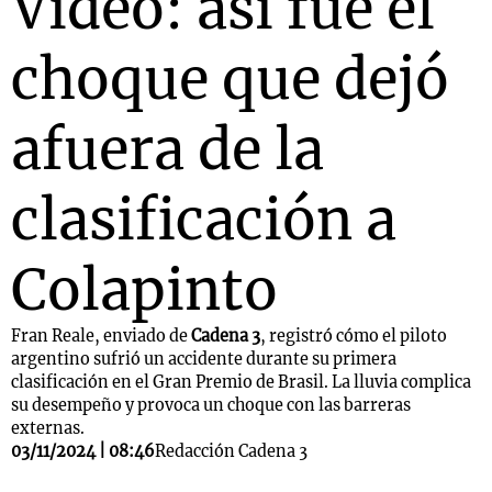
Video: así fue el
choque que dejó
Notas
s
Notas
afuera de la
La Sole en
ial
Mundial 2026
Cadena 3
clasificación a
Colapinto
Fran Reale, enviado de
Cadena 3
, registró cómo el piloto
argentino sufrió un accidente durante su primera
clasificación en el Gran Premio de Brasil. La lluvia complica
su desempeño y provoca un choque con las barreras
externas.
03/11/2024 | 08:46
Redacción Cadena 3