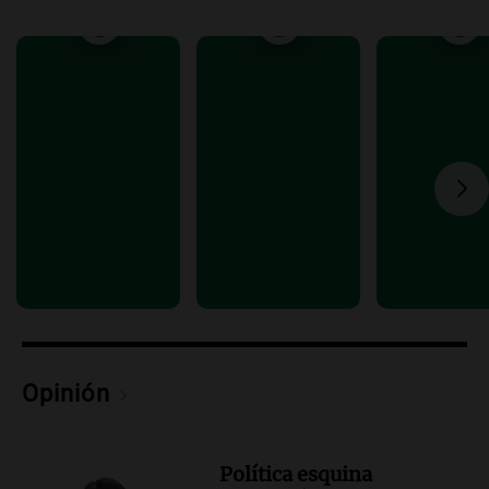
Rosario: "Vamos a estar entre los
primeros ocho"
Deportes Rosario
Episodios
Audio.
Avanza el juicio a Oscar González
con nuevas declaraciones de testigos
sobre el accidente
Panorama Federal
Episodios
Audio.
El viento complica el combate
del incendio forestal en Villa Yacanto
Ahora país
Episodios
Opinión
Política esquina