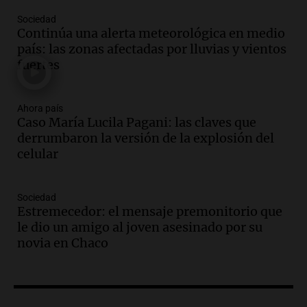
Audio.
El vicegobernador de Salta resalta
Sociedad
la presencia de 70.000 bolivianos en la
Continúa una alerta meteorológica en medio
provincia y su integración
país: las zonas afectadas por lluvias y vientos
Panorama Federal
fuertes
Episodios
Audio.
La amiga del Papa León XIV
recordó su paso por Perú: "Nos decía
Ahora país
Caso María Lucila Pagani: las claves que
siempre: ''Difundan el milagro''"
derrumbaron la versión de la explosión del
Viva la Radio
celular
Episodios
Audio.
Santa Fe, segunda provincia con
más femicidios del país, según informe
Sociedad
de Casa del Encuentro
Estremecedor: el mensaje premonitorio que
Panorama Federal
le dio un amigo al joven asesinado por su
Episodios
novia en Chaco
Audio.
Santa Fe reactivará 1.500
viviendas paralizadas tras el cierre de
Procrear en la provincia
Panorama Federal