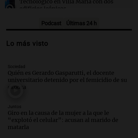
Tecnológico en Villa María con dos
israelíes afectan gravemente el acceso a la
edificios icónicos
salud
Panorama Federal
Episodios
Podcast
Últimas 24 h
Audio.
Polémica en el fútbol argentino:
árbitros bajo la lupa tras fallos
Lo más visto
controvertidos
Panorama Federal
Episodios
Sociedad
Audio.
El kirchnerismo no logra apoyo
Quién es Gerardo Gasparutti, el docente
para modificar proyecto de propiedad
universitario detenido por el femicidio de su
privada en el Senado Nacional
esposa
Panorama Federal
Episodios
Audio.
Estados Unidos advierte sobre
Juntos
contrato entre cooperativa argentina y
Giro en la causa de la mujer a la que le
Huawei en Neuquén
“explotó el celular”: acusan al marido de
Panorama Federal
matarla
Episodios