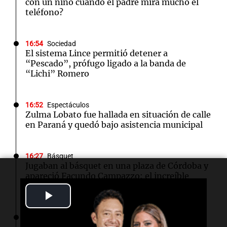
con un niño cuando el padre mira mucho el
teléfono?
16:54
Sociedad
El sistema Lince permitió detener a
“Pescado”, prófugo ligado a la banda de
“Lichi” Romero
16:52
Espectáculos
Zulma Lobato fue hallada en situación de calle
en Paraná y quedó bajo asistencia municipal
16:27
Básquet
Jugaban al básquet en una plaza de Córdoba y
apareció Facundo Campazzo: el increíble
momento
Play
Video
16:23
Deportes
Los Pumas ya tienen el equipo listo para