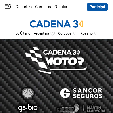
Deportes
Caminos
Opinión
Participá
Programas
Últimas coberturas
Últimas 24 h
En YouTube
Clima
Horóscopo
Lo Último
Argentina
Córdoba
Rosario