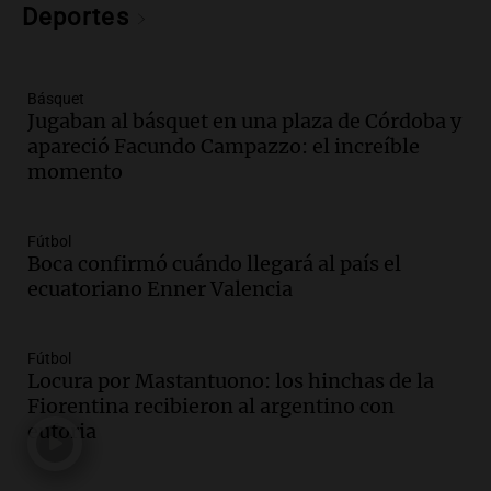
Deportes
Episodios
Audio.
Debate en el Senado por la ley de
propiedad privada genera preocupación
y críticas entre senadores
Básquet
Jugaban al básquet en una plaza de Córdoba y
Panorama Federal
apareció Facundo Campazzo: el increíble
Episodios
momento
Audio.
La comunidad boliviana en Salta:
un pilar cultural y social según Antonio
Marocco
Fútbol
Panorama Federal
Boca confirmó cuándo llegará al país el
Episodios
ecuatoriano Enner Valencia
Audio.
Ordenan el reintegro de dos
niños a Córdoba tras disputa de
Fútbol
custodia en Salta
Locura por Mastantuono: los hinchas de la
Panorama Federal
Fiorentina recibieron al argentino con
Episodios
euforia
Audio.
Inviolabilidad de la propiedad
privada: el ruido que tapa cosas