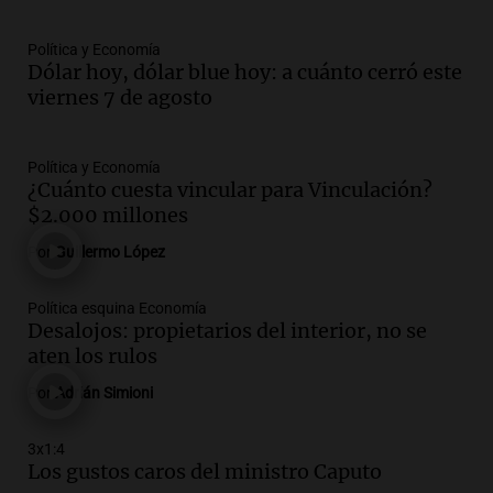
incertidumbre sobre el IPC nacional
Panorama Federal
Política y Economía
Episodios
Dólar hoy, dólar blue hoy: a cuánto cerró este
Audio.
Descuentos de hasta 700.000
viernes 7 de agosto
pesos en salarios docentes en Jujuy
generan fuertes críticas
Panorama Federal
Política y Economía
Episodios
¿Cuánto cuesta vincular para Vinculación?
$2.000 millones
Audio.
Docentes de Jujuy denuncian
descuentos de hasta 700.000 pesos en
Por
Guillermo López
sus salarios y genera alarma
Panorama Federal
Política esquina Economía
Episodios
Desalojos: propietarios del interior, no se
Audio.
Siniestro vial en Salta: una mujer
aten los rulos
fallece tras perder el control de su
Por
Adrián Simioni
vehículo
Panorama Federal
3x1:4
Episodios
Audio.
Docentes de Jujuy enfrentan
Los gustos caros del ministro Caputo