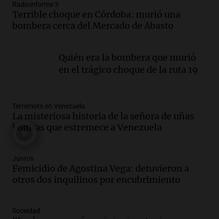
Radioinforme 3
Audio.
Día Internacional de la Cerveza:
Terrible choque en Córdoba: murió una
mitos, secretos y el desafío de producir
bombera cerca del Mercado de Abasto
cerveza artesanal
Viva la Radio
Episodios
Quién era la bombera que murió
Audio.
Tucumán enfrenta un equilibrio
en el trágico choque de la ruta 19
financiero precario debido a la caída del
consumo y recaudación
Panorama Federal
Terremoto en Venezuela
Episodios
La misteriosa historia de la señora de uñas
Audio.
La calidad del empleo en
bonitas que estremece a Venezuela
Argentina cae y preocupa a economistas
en un contexto de crisis económica
Panorama Federal
Juntos
Femicidio de Agostina Vega: detuvieron a
Episodios
otros dos inquilinos por encubrimiento
Audio.
Audiencia por tragedia vial en
Altas Cumbres: peritos analizan
teléfono de Óscar González
Sociedad
Panorama Federal