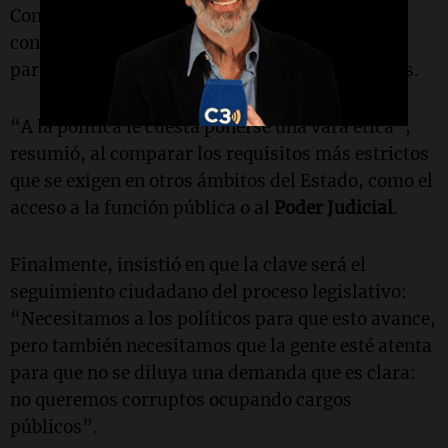
Consultado sobre la resistencia política,
Marra
consideró que existe una dificultad estructural
para establecer estándares éticos más exigentes.
“A la política le cuesta ponerse una vara ética”,
resumió, al comparar los requisitos más estrictos
que se exigen en otros ámbitos del Estado, como el
acceso a la función pública o al
Poder Judicial
.
Finalmente, insistió en que la clave será el
seguimiento ciudadano del proceso legislativo:
“Necesitamos a los políticos para que esto avance,
pero también necesitamos que la gente esté atenta
para que no se diluya una demanda que es clara:
no queremos corruptos ocupando cargos
públicos”.