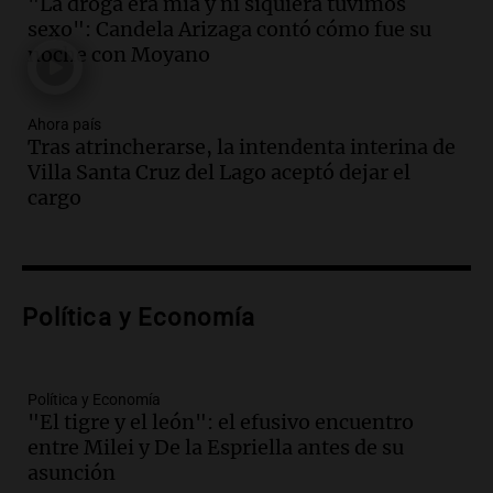
"La droga era mía y ni siquiera tuvimos
Episodios
sexo": Candela Arizaga contó cómo fue su
Audio.
Solicitan quiebra de Lebron
noche con Moyano
Group en medio de una investigación
por estafa piramidal millonaria
Ahora país
Panorama Federal
Tras atrincherarse, la intendenta interina de
Episodios
Villa Santa Cruz del Lago aceptó dejar el
Audio.
Detienen a pareja en Alderete por
cargo
venta de medicamentos controlados
mediante delivery
Panorama Federal
Episodios
Audio.
El alzobispo García Cueva llama a
Política y Economía
la clase dirigente a abordar problemas
económicos y sociales
Panorama Federal
Política y Economía
Episodios
"El tigre y el león": el efusivo encuentro
entre Milei y De la Espriella antes de su
Audio.
La inflación en Buenos Aires
asunción
alcanza el 2,9% en julio, generando