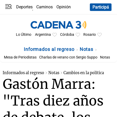
Deportes
Caminos
Opinión
Participá
Programas
Últimas coberturas
Últimas 24 h
En YouTube
Clima
Horóscopo
Lo Último
Argentina
Córdoba
Rosario
Informados al regreso
Notas
Mesa de Periodistas
Charlas de verano con Sergio Suppo
Notas
Informados al regreso
Notas
Cambios en la política
Gastón Marra:
"Tras diez años