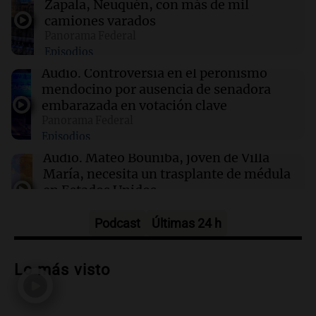
Zapala, Neuquén, con más de mil
camiones varados
Panorama Federal
17:05
Espectáculos
Episodios
Murió Leandro Rud a los 51 años: la historia
del representante de modelos que marcó una
Audio.
Controversia en el peronismo
época
mendocino por ausencia de senadora
embarazada en votación clave
Panorama Federal
16:50
Radioinforme 3
Episodios
Fieles celebran a San Cayetano en Córdoba
pidiendo pan, paz y trabajo
Audio.
Mateo Bouniba, joven de Villa
María, necesita un trasplante de médula
en Estados Unidos
Panorama Federal
Episodios
Podcast
Últimas 24 h
Audio.
Fieles celebran a San Cayetano
en Córdoba pidiendo pan, paz y trabajo
Lo más visto
Viva la Radio
Episodios