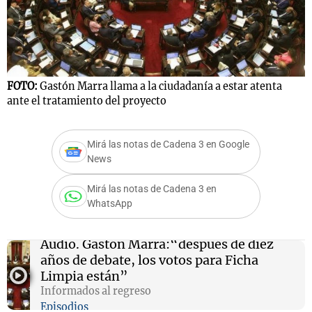
Notas
s
Notas
FOTO:
Gastón Marra llama a la ciudadanía a estar atenta
La Sole en
ante el tratamiento del proyecto
ial
Mundial 2026
Cadena 3
Mirá las notas de Cadena 3 en Google
News
Mirá las notas de Cadena 3 en
WhatsApp
Audio.
Gastón Marra:“después de diez
años de debate, los votos para Ficha
Limpia están”
Informados al regreso
Episodios