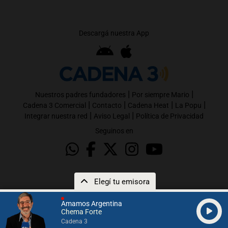
Descargá nuestra App
|
|
Nuestros padres fundadores
Por siempre Mario
|
|
|
|
Cadena 3 Comercial
Contacto
Cadena Heat
La Popu
|
|
Integrar nuestra red
Aviso Legal
Política de Privacidad
Seguinos en
Elegí tu emisora
Amamos Argentina
Chema Forte
Cadena 3