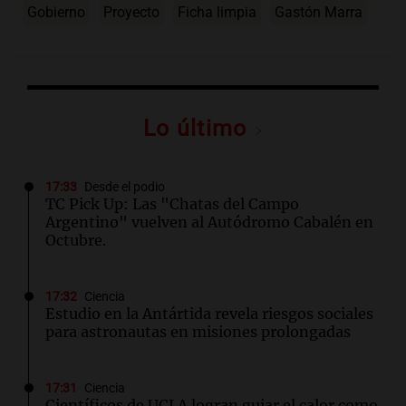
Gobierno
Proyecto
Ficha limpia
Gastón Marra
Lo último
17:33
Desde el podio
TC Pick Up: Las "Chatas del Campo
Argentino" vuelven al Autódromo Cabalén en
Octubre.
17:32
Ciencia
Estudio en la Antártida revela riesgos sociales
para astronautas en misiones prolongadas
17:31
Ciencia
Científicos de UCLA logran guiar el calor como