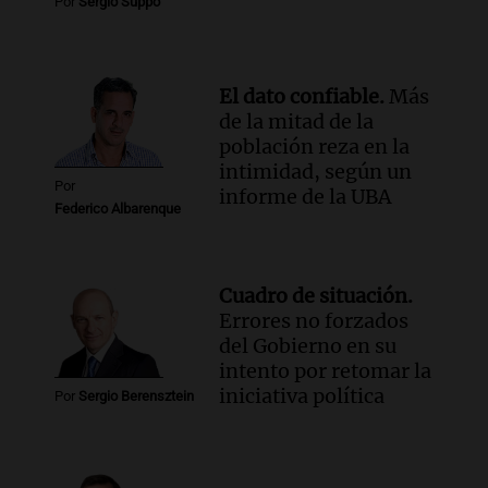
Por
Sergio Suppo
Audio.
Encuentran cuerpo en el Riacho
Santa Fe: se trataría de un hombre
desaparecido mientras practicaba
kitesurf
El dato confiable.
Más
Panorama Federal
de la mitad de la
Episodios
población reza en la
intimidad, según un
Por
informe de la UBA
Federico Albarenque
Cuadro de situación.
Errores no forzados
del Gobierno en su
intento por retomar la
iniciativa política
Por
Sergio Berensztein