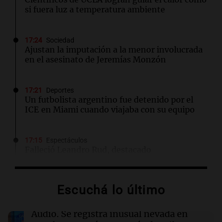
si fuera luz a temperatura ambiente
17:24
Sociedad
Ajustan la imputación a la menor involucrada
en el asesinato de Jeremías Monzón
17:21
Deportes
Un futbolista argentino fue detenido por el
ICE en Miami cuando viajaba con su equipo
17:15
Espectáculos
Falleció Leandro Rud, destacado
representante y conductor, a los 51 años tras
luchar contra el cáncer
Escuchá lo último
17:10
Mundo
El mercado laboral de EE.UU. se contrae:
Audio.
Se registra inusual nevada en
23.000 empleos menos en julio