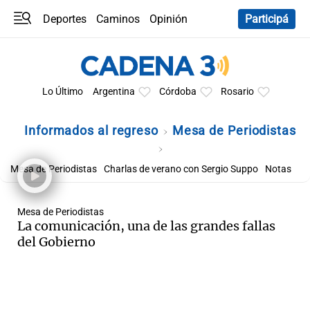
Deportes
Caminos
Opinión
Participá
Programas
Últimas coberturas
Últimas 24 h
En YouTube
Clima
Horóscopo
Lo Último
Argentina
Córdoba
Rosario
Informados al regreso
Mesa de Periodistas
Mesa de Periodistas
Charlas de verano con Sergio Suppo
Notas
Mesa de Periodistas
La comunicación, una de las grandes fallas
del Gobierno