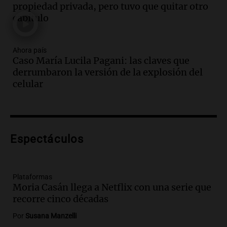
propiedad privada, pero tuvo que quitar otro
Córdoba pidiendo trabajo genuino y
capítulo
mejoras en programas sociales
Panorama Federal
Episodios
Ahora país
Audio.
La marcha de gremios y
Caso María Lucila Pagani: las claves que
organizaciones sociales por San
derrumbaron la versión de la explosión del
Cayetano avanza hacia el Monumento
celular
Noticias Rosario
Episodios
Audio.
San Cayetano y Aumento de
Peajes: Noticias Destacadas de
Espectáculos
Argentina en un Resumen Actual
Noticias
Episodios
Audio.
Lewandowski contra el Gobierno:
Plataformas
Moria Casán llega a Netflix con una serie que
"Es un proyecto de país que apunta a una
recorre cinco décadas
Argentina extractivista"
Siempre Juntos Rosario
Por
Susana Manzelli
Episodios