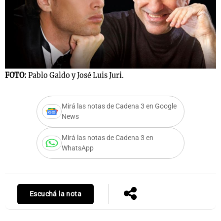
Notas
s
Notas
La Sole en
ial
Mundial 2026
Cadena 3
FOTO:
Pablo Galdo y José Luis Juri.
Mirá las notas de Cadena 3 en Google
News
Mirá las notas de Cadena 3 en
WhatsApp
Escuchá la nota