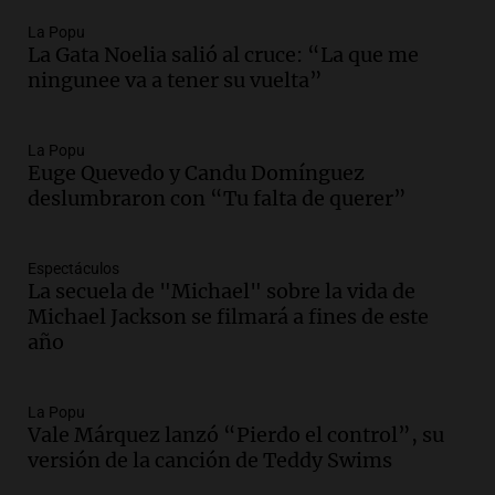
Audio.
Kicillof critica la represión
La Popu
policial en el Congreso por la ley de
La Gata Noelia salió al cruce: “La que me
propiedad privada
ningunee va a tener su vuelta”
Panorama Federal
Episodios
La Popu
Audio.
Comienza Expo La Bulaye 2026:
Euge Quevedo y Candu Domínguez
Un atractivo para la ruralidad y el
deslumbraron con “Tu falta de querer”
público en general
Noticias
Episodios
Espectáculos
Audio.
Femicidio de Agostina Vega en
La secuela de "Michael" sobre la vida de
Córdoba: detuvieron a otros dos
Michael Jackson se filmará a fines de este
inquilinos por encubrimiento
año
Juntos
Episodios
La Popu
Audio.
Aumento de precios en papa y
Vale Márquez lanzó “Pierdo el control”, su
cebolla: hasta 300% en algunos casos,
versión de la canción de Teddy Swims
advierte Cofrutos