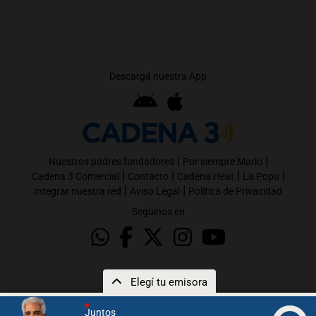
Descargá nuestra App
|
|
Nuestros padres fundadores
Por siempre Mario
|
|
|
|
Cadena 3 Comercial
Contacto
Cadena Heat
La Popu
|
|
Integrar nuestra red
Aviso Legal
Política de Privacidad
Seguinos en
Elegí tu emisora
Juntos