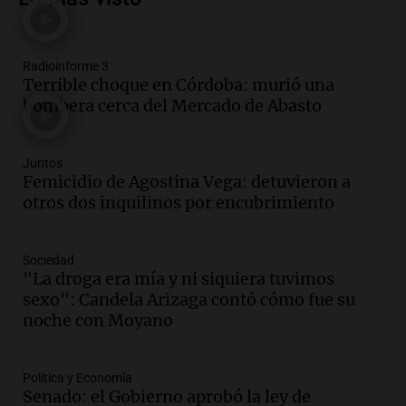
devolvérnosla"
Siempre Juntos Rosario
Episodios
Radioinforme 3
Audio.
Se divorciaron y la Justicia
Terrible choque en Córdoba: murió una
ordenó que ella le pague una renta por
bombera cerca del Mercado de Abasto
vivir en la casa familiar
Desayuno de Juntos
Episodios
Juntos
Audio.
Una mujer fallece tras vuelco de
Femicidio de Agostina Vega: detuvieron a
vehículo en la Circunvalación Este-
otros dos inquilinos por encubrimiento
Oeste en Salta
Panorama Federal
Sociedad
Episodios
"La droga era mía y ni siquiera tuvimos
Audio.
Una mujer muere tras un vuelco
sexo": Candela Arizaga contó cómo fue su
en la Circunvalación Este-Oeste de
noche con Moyano
Salta
Panorama Federal
Episodios
Política y Economía
Senado: el Gobierno aprobó la ley de
Audio.
El Polo Obrero marcha en