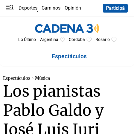
Deportes
Caminos
Opinión
Participá
Programas
Últimas coberturas
Últimas 24 h
En YouTube
Clima
Horóscopo
Lo Último
Argentina
Córdoba
Rosario
Espectáculos
Espectáculos
Música
Los pianistas
Pablo Galdo y
José Luis Juri