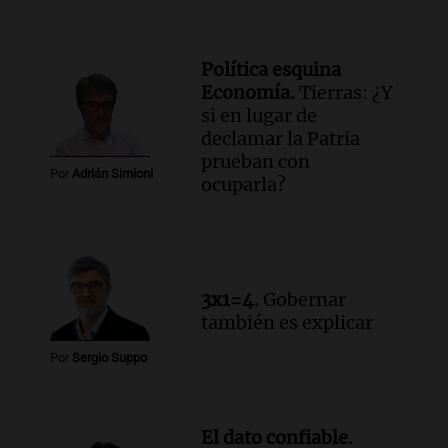
agradecimiento
La Mesa de Café
Episodios
Política esquina
Audio.
Detuvieron al hijo de Fran
Economía.
Tierras: ¿Y
Riquelme tras un operativo con 10
si en lugar de
allanamientos en Rosario
declamar la Patria
Noticias Rosario
prueban con
Por
Adrián Simioni
Episodios
ocuparla?
3x1=4.
Gobernar
también es explicar
Por
Sergio Suppo
El dato confiable.