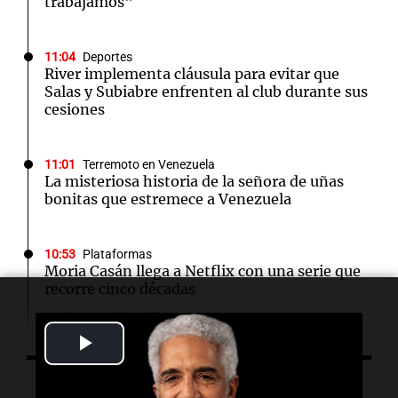
trabajamos"
11:04
Deportes
River implementa cláusula para evitar que
Salas y Subiabre enfrenten al club durante sus
cesiones
11:01
Terremoto en Venezuela
La misteriosa historia de la señora de uñas
bonitas que estremece a Venezuela
10:53
Plataformas
Moria Casán llega a Netflix con una serie que
recorre cinco décadas
Por
Susana Manzelli
Play
10:51
Desayuno de Juntos
Video
Se divorciaron y la Justicia ordenó que ella le
Escuchá lo último
pague una renta por vivir en la casa familiar