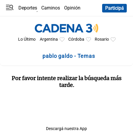
Deportes
Caminos
Opinión
Participá
Programas
Últimas coberturas
Últimas 24 h
En YouTube
Clima
Horóscopo
Lo Último
Argentina
Córdoba
Rosario
pablo galdo - Temas
Por favor intente realizar la búsqueda más
tarde.
Descargá nuestra App