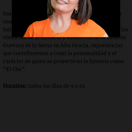
Inaugurada como museo en 2001, Villa Nydia es
una de las viviendas que fue habitada por la
familia del militante. En las salas, se muestran las
vivencias de la infancia y adolescencia de Ernesto
Guevara de la Serna en Alta Gracia, experiencias
que contribuyeron a crear la personalidad y el
carácter de quien se proyectó en la historia como
“El Che”.
Horarios:
todos los días de 9 a 19.