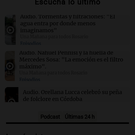
Escuchá lo último
02:03
Tecnología
Audio.
Tormentas y filtraciones: "El
Airbnb acelera el lanzamiento de funciones
agua entra por donde menos
gracias a la inteligencia artificial en su
imaginamos"
búsqueda
Una Mañana para todos Rosario
Episodios
01:49
Mundo
Audio.
Nahuel Pennisi y la huella de
El Pentágono solicita a la industria de defensa
Mercedes Sosa: "La emoción es el filtro
un aumento en la producción de armas
máximo".
Una Mañana para todos Rosario
Episodios
01:31
Ciencia
Reducir alimentos dulces no disminuye
Audio.
Orellana Lucca celebró su peña
antojos ni mejora la salud, según estudio
de folclore en Córdoba
Tarde y Media
Episodios
Podcast
Últimas 24 h
Audio.
Trágico accidente en Mendoza:
un muerto y varios heridos tras caída de