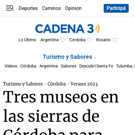
Deportes
Caminos
Opinión
Participá
Programas
Últimas coberturas
Últimas 24 h
En YouTube
Clima
Horóscopo
Lo Último
Argentina
Córdoba
Rosario
Turismo y Sabores
Videos
Córdoba
Argentina
Sabores
Descubrí Santa Fe
Tulumba, 
Turismo y Sabores
Córdoba
Verano 2023
Tres museos en
las sierras de