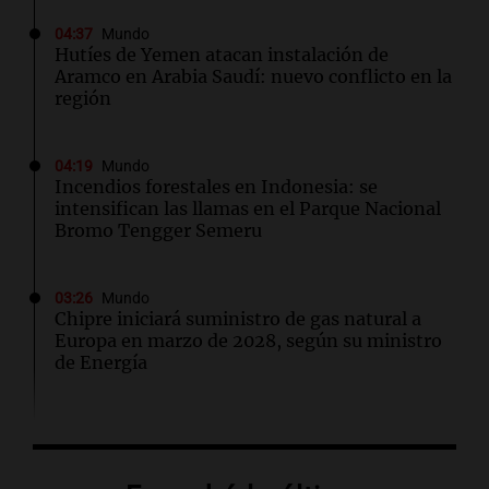
04:37
Mundo
Hutíes de Yemen atacan instalación de
Aramco en Arabia Saudí: nuevo conflicto en la
región
04:19
Mundo
Incendios forestales en Indonesia: se
intensifican las llamas en el Parque Nacional
Bromo Tengger Semeru
03:26
Mundo
Chipre iniciará suministro de gas natural a
Europa en marzo de 2028, según su ministro
de Energía
02:13
Mundo
Más de 1.300 vuelos cancelados en Shanghái
ante la llegada del tifón Dolphin