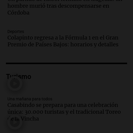
hombre murió tras descompensarse en
celebración única: 30.000 turistas y el
Córdoba
tradicional Toreo de la Vincha
Una mañana para todos
Episodios
Deportes
Audio.
Borges, abogada de Pourrain:
Colapinto regresa a la Fórmula 1 en el Gran
"Tres hombres se lo llevaron para
Premio de Países Bajos: horarios y detalles
hacerle preguntas y nunca regresó"
Una mañana para todos
Episodios
Audio.
Voluntarios limpiaron 9.000
Turismo
metros del río Suquía y retiraron hasta
800 kilos de basura por jornada
Una mañana para todos
Episodios
Una mañana para todos
Casabindo se prepara para una celebración
Audio.
La historia de la servilleta que
única: 30.000 turistas y el tradicional Toreo
firmó Jorge Messi para el primer
de la Vincha
contrato de Leo con Barcelona
Una mañana para todos