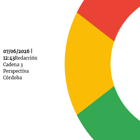
Notas
s
Notas
La Sole en
ial
Mundial 2026
Cadena 3
07/06/2026 |
12:43
Redacción
Cadena 3
Perspectiva
Córdoba