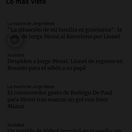
Lo más visto
vehículos desde un puente
Panorama Federal
Episodios
La muerte de Jorge Messi
Audio.
Tragedia en Mendoza: un muerto
"La situación de mi familia es gravísima": la
y cinco heridos tras caer dos autos desde
carta de Jorge Messi al Barcelona por Lionel
un puente
Una mañana para todos
Episodios
Sociedad
Audio.
Messi llegará esta noche a
Despiden a Jorge Messi: Lionel de regreso en
Rosario para acompañar a su familia
Rosario para el adiós a su papá
tras la muerte de su papá
Una mañana para todos
La muerte de Jorge Messi
Episodios
El conmovedor gesto de Rodrigo De Paul
Audio.
Ley de Propiedad Privada: el revés
para Messi tras marcar un gol con Inter
en el Congreso expuso una debilidad
Miami
comunicacional del Gobierno
Una mañana para todos
Episodios
Sociedad
Un partido de fútbol terminó en tragedia: un
Audio.
Casabindo se prepara para una