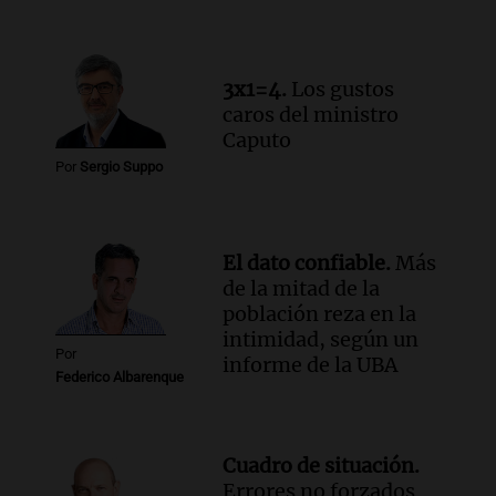
un precipicio
Una mañana para todos
Episodios
3x1=4.
Los gustos
Audio.
Chile planteó mejorar la
caros del ministro
conectividad fronteriza, aérea y digital
Caputo
con Jujuy
Por
Sergio Suppo
Panorama Federal
Episodios
El dato confiable.
Más
de la mitad de la
población reza en la
intimidad, según un
Por
informe de la UBA
Federico Albarenque
Cuadro de situación.
Errores no forzados