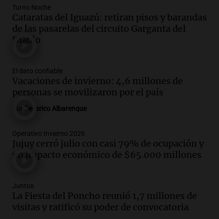
Episodios
Turno Noche
Cataratas del Iguazú: retiran pisos y barandas
Audio.
Joan Gaspart: "Sin Jorge, no sé si
de las pasarelas del circuito Garganta del
Messi hubiera llegado adonde llegó"
Diablo
Una mañana para todos
Episodios
El dato confiable
Audio.
El orgullo y el sueño argentino de
Vacaciones de invierno: 4,6 millones de
Jorge Messi en una entrevista con Rony
personas se movilizaron por el país
Vargas en 2007
Una mañana para todos
Por
Federico Albarenque
Episodios
Audio.
El abuelo de Agostina Vega, tras
Operativo Invierno 2026
las nuevas detenciones: "En esa casa
Jujuy cerró julio con casi 79% de ocupación y
todos tenían algo que ver"
un impacto económico de $65.000 millones
Una mañana para todos
Episodios
Juntos
Audio.
Una nutricionista derribó el mito
La Fiesta del Poncho reunió 1,7 millones de
del desayuno ideal: qué alimentos
visitas y ratificó su poder de convocatoria
conviene priorizar