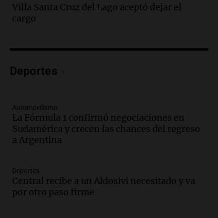
Villa Santa Cruz del Lago aceptó dejar el
Audio.
La inflación en Buenos Aires
cargo
alcanza el 2,9% en julio, generando
incertidumbre sobre el IPC nacional
Panorama Federal
Episodios
Audio.
Descuentos de hasta 700.000
Deportes
pesos en salarios docentes en Jujuy
generan fuertes críticas
Panorama Federal
Automovilismo
Episodios
La Fórmula 1 confirmó negociaciones en
Sudamérica y crecen las chances del regreso
Audio.
Docentes de Jujuy denuncian
a Argentina
descuentos de hasta 700.000 pesos en
sus salarios y genera alarma
Panorama Federal
Deportes
Episodios
Central recibe a un Aldosivi necesitado y va
Audio.
Siniestro vial en Salta: una mujer
por otro paso firme
fallece tras perder el control de su
vehículo