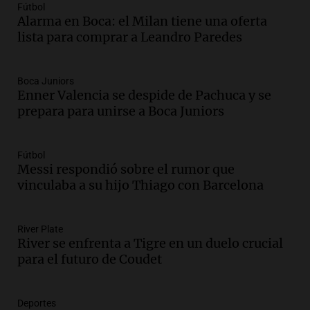
Panorama Federal
Fútbol
Episodios
Alarma en Boca: el Milan tiene una oferta
Audio.
Docentes de Jujuy enfrentan
lista para comprar a Leandro Paredes
descuentos de hasta 700.000 pesos en
sus salarios, denuncian desde el
sindicato
Boca Juniors
Enner Valencia se despide de Pachuca y se
Panorama Federal
prepara para unirse a Boca Juniors
Episodios
Audio.
La justicia reconoce el COVID
como enfermedad laboral tras caso de
docente fallecido en 2021
Fútbol
Messi respondió sobre el rumor que
Panorama Federal
vinculaba a su hijo Thiago con Barcelona
Episodios
Audio.
Trágico siniestro vial en Salta:
mujer pierde la vida en accidente en
River Plate
circunvalación Oeste
River se enfrenta a Tigre en un duelo crucial
Panorama Federal
para el futuro de Coudet
Episodios
Audio.
La justicia reconoce el COVID
como enfermedad laboral tras el
Deportes