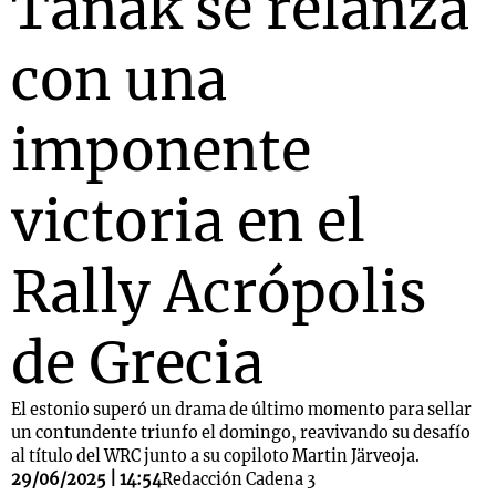
Tänak se relanza
con una
Notas
s
Notas
imponente
La Sole en
ial
Mundial 2026
Cadena 3
victoria en el
Rally Acrópolis
de Grecia
El estonio superó un drama de último momento para sellar
un contundente triunfo el domingo, reavivando su desafío
al título del WRC junto a su copiloto Martin Järveoja.
29/06/2025 | 14:54
Redacción Cadena 3