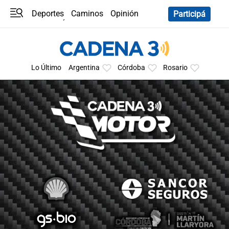
Deportes
Caminos
Opinión
Participá
Programas
Últimas coberturas
Últimas 24 h
En YouTube
Clima
Horóscopo
Lo Último
Argentina
Córdoba
Rosario