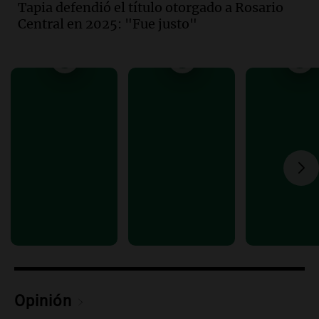
Tapia defendió el título otorgado a Rosario
fallecimiento de un docente
Central en 2025: "Fue justo"
Panorama Federal
Episodios
Audio.
Encuentran cuerpo en el Riacho
Santa Fe: se trataría de un hombre
desaparecido mientras practicaba
kitesurf
Panorama Federal
Episodios
Audio.
Solans Hoteles es patrocinante
porque el concurso “abre un espacio a la
creatividad”
Edición 2026
Episodios
Audio.
Femicidio por fuego en el auto:
qué dijo la defensa del esposo acusado
Radioinforme 3
Episodios
Opinión