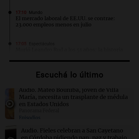
17:10
Mundo
El mercado laboral de EE.UU. se contrae:
23.000 empleos menos en julio
17:05
Espectáculos
Murió Leandro Rud a los 51 años: la historia
del representante de modelos que marcó una
época
Escuchá lo último
16:50
Radioinforme 3
Fieles celebran a San Cayetano en Córdoba
Audio.
Mateo Bouniba, joven de Villa
pidiendo pan, paz y trabajo
María, necesita un trasplante de médula
en Estados Unidos
Panorama Federal
16:50
Política y Economía
Episodios
"El tigre y el león": el efusivo encuentro entre
Milei y De la Espriella antes de su asunción
Audio.
Fieles celebran a San Cayetano
en Córdoba pidiendo pan, paz y trabajo