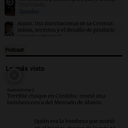
16:49
Viva la Radio
Cultura
La Feria de Editores 2026: un espacio para la
Episodios
cultura y la premiación de librerías
Audio.
Día Internacional de la Cerveza:
mitos, secretos y el desafío de producir
cerveza artesanal
Viva la Radio
Episodios
Podcast
Audio.
Tucumán enfrenta un equilibrio
financiero precario debido a la caída del
Lo más visto
consumo y recaudación
Panorama Federal
Episodios
Radioinforme 3
Audio.
La calidad del empleo en
Terrible choque en Córdoba: murió una
Argentina cae y preocupa a economistas
bombera cerca del Mercado de Abasto
en un contexto de crisis económica
Panorama Federal
Episodios
Quién era la bombera que murió
Audio.
Audiencia por tragedia vial en