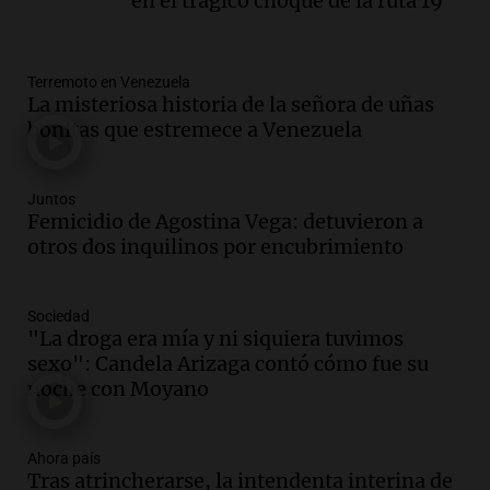
en el trágico choque de la ruta 19
Altas Cumbres: peritos analizan
teléfono de Óscar González
Panorama Federal
Terremoto en Venezuela
Episodios
La misteriosa historia de la señora de uñas
Audio.
Solicitan quiebra de Lebron
bonitas que estremece a Venezuela
Group en medio de una investigación
por estafa piramidal millonaria
Panorama Federal
Juntos
Femicidio de Agostina Vega: detuvieron a
Episodios
otros dos inquilinos por encubrimiento
Audio.
Detienen a pareja en Alderete por
venta de medicamentos controlados
mediante delivery
Sociedad
Panorama Federal
"La droga era mía y ni siquiera tuvimos
Episodios
sexo": Candela Arizaga contó cómo fue su
Audio.
El alzobispo García Cueva llama a
noche con Moyano
la clase dirigente a abordar problemas
económicos y sociales
Ahora país
Panorama Federal
Tras atrincherarse, la intendenta interina de
Episodios