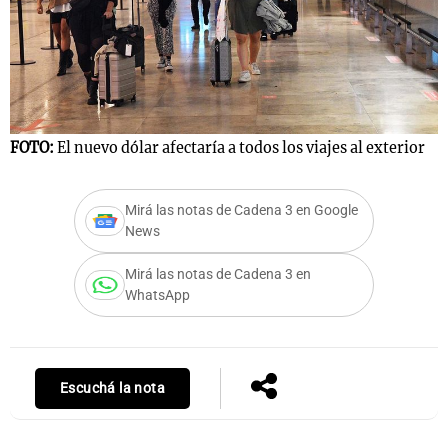
Notas
s
Notas
La Sole en
FOTO:
El nuevo dólar afectaría a todos los viajes al exterior
ial
Mundial 2026
Cadena 3
Mirá las notas de Cadena 3 en Google
News
Mirá las notas de Cadena 3 en
WhatsApp
Escuchá la nota