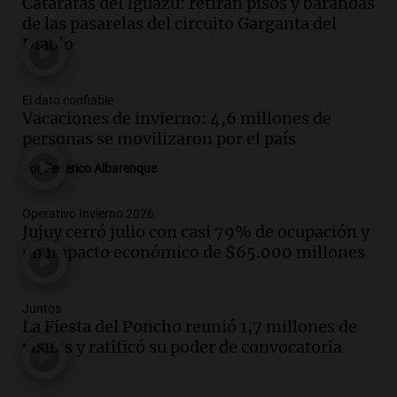
Audio.
Chile planteó mejorar la
Cataratas del Iguazú: retiran pisos y barandas
conectividad fronteriza, aérea y digital
de las pasarelas del circuito Garganta del
con Jujuy
Diablo
Panorama Federal
Episodios
El dato confiable
Audio.
Del fitness a la longevidad: por
Vacaciones de invierno: 4,6 millones de
qué crece el consumo de alimentos con
personas se movilizaron por el país
proteínas
Una mañana para todos
Por
Federico Albarenque
Episodios
Audio.
Investigan un asalto millonario a
Operativo Invierno 2026
Jujuy cerró julio con casi 79% de ocupación y
la cooperativa Talamochita en Villa
un impacto económico de $65.000 millones
María
Panorama Federal
Episodios
Juntos
Audio.
Vandalismo en San Miguel de
La Fiesta del Poncho reunió 1,7 millones de
Tucumán: destruyeron 433 luminarias
visitas y ratificó su poder de convocatoria
públicas en 14 meses
Panorama Federal