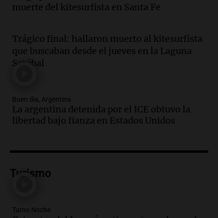
muerte del kitesurfista en Santa Fe
Una mañana para todos
Episodios
Trágico final: hallaron muerto al kitesurfista
Audio.
Mateo, a los 25 años, lucha
que buscaban desde el jueves en la Laguna
contra el tiempo: necesita un trasplante
Setúbal
para poder seguir viviend
Una mañana para todos
Episodios
Buen día, Argentina
Audio.
Estiman que la inflación nacional
La argentina detenida por el ICE obtuvo la
de julio será menor al 2,9% registrado
libertad bajo fianza en Estados Unidos
en CABA
Una mañana para todos
Episodios
Audio.
Altas Cumbres: rescataron a una
cabra que llevaba ocho días atrapada en
Turismo
un precipicio
Una mañana para todos
Episodios
Turno Noche