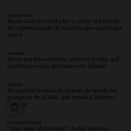
Una mañana para todos
Episodios
Espectáculos
Audio.
El abuelo de Agostina Vega, tras
Murió Leandro Rud a los 51 años: la historia
las nuevas detenciones: "En esa casa
del representante de modelos que marcó una
todos tenían algo que ver"
época
Una mañana para todos
Episodios
Audio.
Nutricionista derribó el mito del
Sociedad
desayuno ideal: ¿ qué alimentos
Alerta por frío extremo, viento y Zonda: qué
conviene priorizar cada día ?
provincias están afectadas este sábado
Una mañana para todos
Episodios
Básquet
Audio.
Análisis de la derrota legislativa
Se conoció la causa de muerte de una de las
del oficialismo en el Congreso: El
promesas de la NBA: qué reveló el informe
impacto en la opinión pública
forense
Panorama Federal
Episodios
Panorama Federal
"Algo pasó al aterrizar": dudas sobre la
Audio.
Murió Jorge Messi