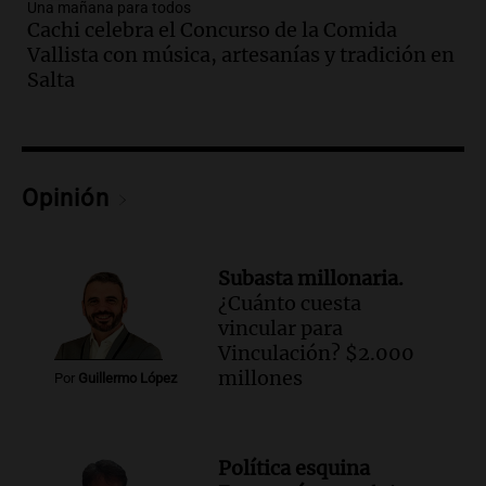
Episodios
Una mañana para todos
Cachi celebra el Concurso de la Comida
Audio.
Una mujer murió cuando
Vallista con música, artesanías y tradición en
esperaba cobrar su jubilación en un
Salta
banco de San Luis
Panorama Federal
Episodios
Audio.
Docentes de Jujuy denuncian que
les descontaron hasta 700 mil pesos del
Opinión
salario
Panorama Federal
Episodios
Subasta millonaria.
Audio.
Detuvieron al agresor que golpeó
¿Cuánto cuesta
brutalmente al anciano de 88 años para
vincular para
robarle en Concepción
Vinculación? $2.000
Panorama Federal
millones
Por
Guillermo López
Episodios
Audio.
Rechazaron el pedido de Facundo
Moyano para levantar la perimetral
Política esquina
sobre Candela Arizaga