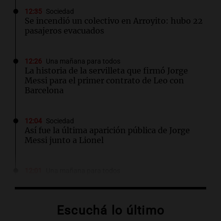
12:35
Sociedad
Se incendió un colectivo en Arroyito: hubo 22
pasajeros evacuados
12:26
Una mañana para todos
La historia de la servilleta que firmó Jorge
Messi para el primer contrato de Leo con
Barcelona
12:04
Sociedad
Así fue la última aparición pública de Jorge
Messi junto a Lionel
12:01
Una mañana para todos
Joan Gaspart: "Sin Jorge, no sé si Messi
hubiera llegado adonde llegó"
Escuchá lo último
11:52
Sociedad