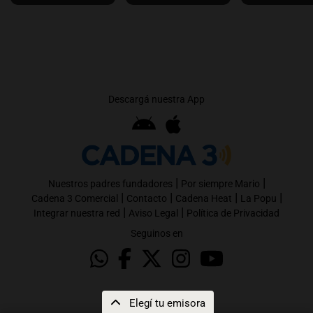
Descargá nuestra App
|
|
Nuestros padres fundadores
Por siempre Mario
|
|
|
|
Cadena 3 Comercial
Contacto
Cadena Heat
La Popu
|
|
Integrar nuestra red
Aviso Legal
Política de Privacidad
Seguinos en
Elegí tu emisora