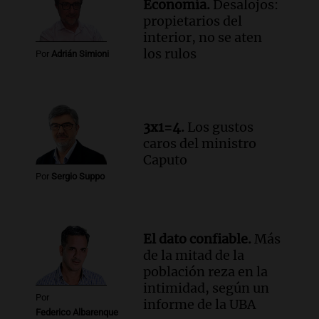
Economía.
Desalojos:
Panorama Federal
propietarios del
Episodios
interior, no se aten
Audio.
Iliana Lick, la argentina detenida
los rulos
Por
Adrián Simioni
por el ICE, obtuvo la libertad bajo fianza
en Estados Unidos
Buen día, Argentina
Episodios
3x1=4.
Los gustos
caros del ministro
Caputo
Por
Sergio Suppo
El dato confiable.
Más
de la mitad de la
población reza en la
intimidad, según un
Por
informe de la UBA
Federico Albarenque