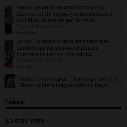
“Abrazo gigante, jefe”: el bar de la familia
Audio.
Voluntarios limpiaron 9.000
Messi cerró sus puertas por duelo
metros del río Suquía y retiraron hasta
800 kilos de basura por jornada
Una mañana para todos
11:46
Una mañana para todos
Episodios
El abuelo de Agostina Vega, tras las nuevas
detenciones: "En esa casa están todos
Audio.
La historia de la servilleta que
implicados"
firmó Jorge Messi para el primer
contrato de Leo con Barcelona
Una mañana para todos
11:38
Una mañana para todos
Episodios
El orgullo y el sueño argentino de Jorge Messi
en una entrevista con Rony Vargas en 2007
Audio.
Joan Gaspart: "Sin Jorge, no sé si
Messi hubiera llegado adonde llegó"
Una mañana para todos
Episodios
Podcast
Audio.
El orgullo y el sueño argentino de
Jorge Messi en una entrevista con Rony
Lo más visto
Vargas en 2007