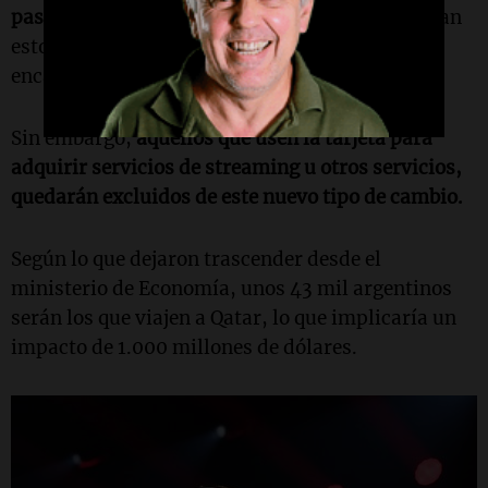
pasajes o reservas de hoteles
. Aquellos que hagan
estos tipos de consumos, el precio se les
encarecerá en un 20%.
Sin embargo,
aquellos que usen la tarjeta para
adquirir servicios de streaming u otros servicios,
quedarán excluidos de este nuevo tipo de cambio.
Según lo que dejaron trascender desde el
ministerio de Economía, unos 43 mil argentinos
serán los que viajen a Qatar, lo que implicaría un
impacto de 1.000 millones de dólares.