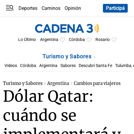
Deportes
Caminos
Opinión
Participá
Programas
Últimas coberturas
Últimas 24 h
En YouTube
Clima
Horóscopo
Lo Último
Argentina
Córdoba
Rosario
Turismo y Sabores
Videos
Córdoba
Argentina
Sabores
Descubrí Santa Fe
Tulumba, 
Turismo y Sabores
Argentina
Cambios para viajeros
Dólar Qatar:
cuándo se