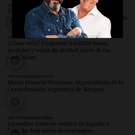
Una mañana para todos
El Festival del Poncho volvió a brillar con
grandes artistas, tradición y un tamal gigante
Una mañana para todos
¿Chau veda? Proponen habilitar bares,
recitales y venta de alcohol antes de las
elecciones
Una mañana para todos
Murió Horacio Muratore, expresidente de la
Confederación Argentina de Básquet
Una mañana para todos
Incendios fuera de control en España y
Francia: hay miles de evacuados