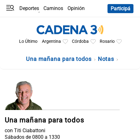
Deportes
Caminos
Opinión
Participá
Programas
Últimas coberturas
Últimas 24 h
En YouTube
Clima
Horóscopo
Lo Último
Argentina
Córdoba
Rosario
Una mañana para todos
Notas
Una mañana para todos
con Titi Ciabattoni
Sábados de 0800 a 1330