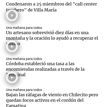
Condenaron a 25 miembros del "call center
tumbero" de Villa María
Notas
s
Notas
Una mañana para todos
La Sole en
Un artesano sobrevivió diez días en una
ial
Mundial 2026
Cadena 3
montaña y la oración lo ayudó a recuperar el
rumbo
Una mañana para todos
Córdoba estableció una tasa a las
encomiendas realizadas a través de la
Terminal
Una mañana para todos
Bajan las ráfagas de viento en Chilecito pero
quedan focos activos en el cordón del
Famatina