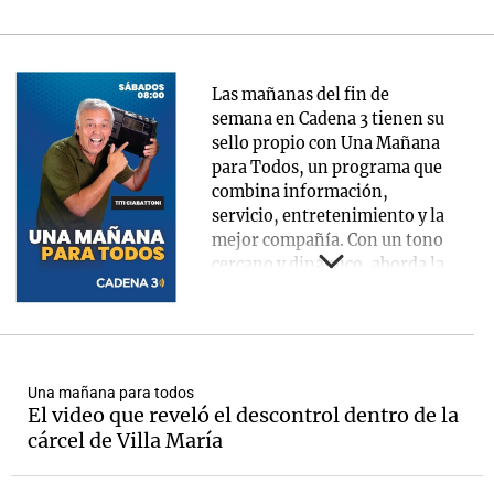
Las mañanas del fin de
semana en Cadena 3 tienen su
sello propio con Una Mañana
para Todos, un programa que
combina información,
servicio, entretenimiento y la
mejor compañía. Con un tono
cercano y dinámico, aborda la
actualidad desde una mirada
ágil y amena, ideal para un
público que disfruta de su
tiempo libre sin perderse lo
que pasa en el país y el mundo.
Una mañana para todos
Con secciones de interés,
El video que reveló el descontrol dentro de la
entrevistas y gran
cárcel de Villa María
participación de los oyentes.