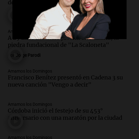
de ocho meses: "Corrimos juntos"
Amamos los Domingos
A 29 años del título juvenil en Malasia, la
piedra fundacional de "La Scaloneta"
Por
Jorge Parodi
Amamos los Domingos
Francisco Benítez presentó en Cadena 3 su
nueva canción "Vengo a decir"
Amamos los Domingos
Córdoba inició el festejo de su 453°
aniversario con una maratón por la ciudad
Amamos los Domingos