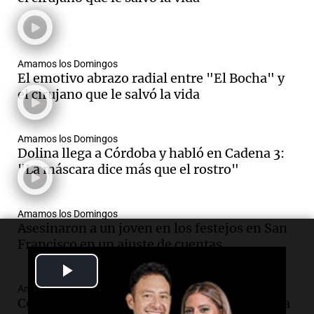
Amamos los Domingos
El emotivo abrazo radial entre "El Bocha" y
el cirujano que le salvó la vida
Amamos los Domingos
Dolina llega a Córdoba y habló en Cadena 3:
"La máscara dice más que el rostro"
Amamos los Domingos
Asesinaron a un joven en los festejos en San
Francisco en un ajuste de cuentas
Play
Amamos los Domingos
Video
Completó los 21K de la maratón embarazada