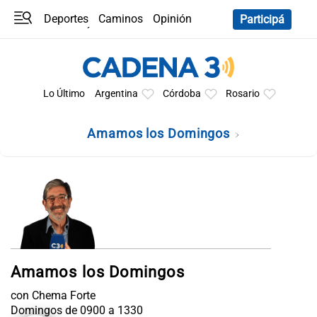
Deportes
Caminos
Opinión
Participá
Programas
Últimas coberturas
Últimas 24 h
En YouTube
Clima
Horóscopo
Lo Último
Argentina
Córdoba
Rosario
Amamos los Domingos
Amamos los Domingos
con Chema Forte
Domingos de 0900 a 1330