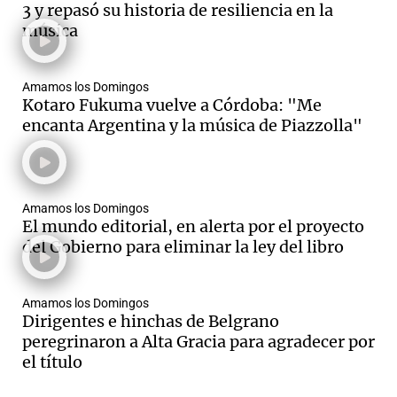
3 y repasó su historia de resiliencia en la
música
Notas
Amamos los Domingos
s
Notas
Kotaro Fukuma vuelve a Córdoba: "Me
La Sole en
encanta Argentina y la música de Piazzolla"
ial
Mundial 2026
Cadena 3
Amamos los Domingos
El mundo editorial, en alerta por el proyecto
del Gobierno para eliminar la ley del libro
Amamos los Domingos
Dirigentes e hinchas de Belgrano
peregrinaron a Alta Gracia para agradecer por
el título