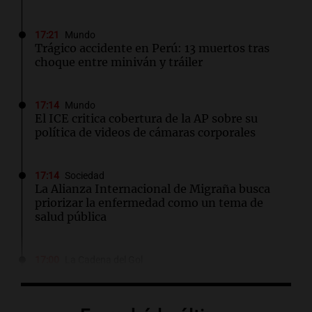
17:21
Mundo
Trágico accidente en Perú: 13 muertos tras
choque entre miniván y tráiler
17:14
Mundo
El ICE critica cobertura de la AP sobre su
política de videos de cámaras corporales
17:14
Sociedad
La Alianza Internacional de Migraña busca
priorizar la enfermedad como un tema de
salud pública
17:00
La Cadena del Gol
River se mide ante Tigre en un duelo crucial
para el futuro de Coudet