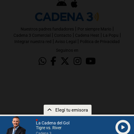
|
|
Nuestros padres fundadores
Por siempre Mario
|
|
|
|
Cadena 3 Comercial
Contacto
Cadena Heat
La Popu
|
|
Integrar nuestra red
Aviso Legal
Política de Privacidad
Seguinos en
Elegí tu emisora
La Cadena del Gol
Tigre vs. River
Cadena 3