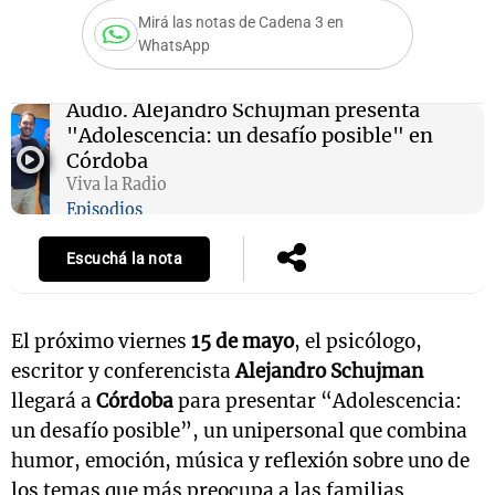
Mirá las notas de Cadena 3 en
WhatsApp
Audio.
Alejandro Schujman presenta
"Adolescencia: un desafío posible" en
Córdoba
Viva la Radio
Episodios
Escuchá la nota
El próximo viernes
15 de mayo
, el psicólogo,
escritor y conferencista
Alejandro Schujman
llegará a
Córdoba
para presentar “Adolescencia:
un desafío posible”, un unipersonal que combina
humor, emoción, música y reflexión sobre uno de
los temas que más preocupa a las familias