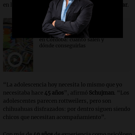
en la necesidad de reconstruir el
vínculo familiar
.
Viva la Radio
Furor por figuritas del Mundial
en Córdoba: cuánto salen y
dónde conseguirlas
“La adolescencia hoy necesita lo mismo que yo
necesitaba hace
45 años
”, afirmó
Schujman
. “Los
adolescentes parecen rottweilers, pero son
chihuahuas disfrazados: por dentro siguen siendo
chicos que necesitan acompañamiento”.
Con más de
40 años
de experiencia como psicólogo