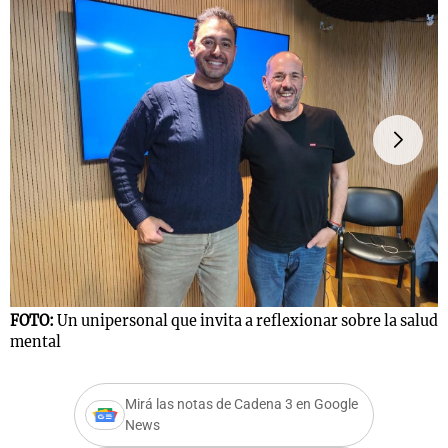
FOTO:
Un unipersonal que invita a reflexionar sobre la salud
F
mental
m
Mirá las notas de Cadena 3 en Google
News