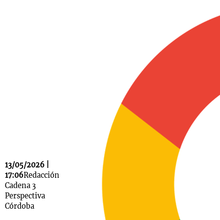
Notas
s
Notas
La Sole en
ial
Mundial 2026
Cadena 3
13/05/2026 |
17:06
Redacción
Cadena 3
Perspectiva
Córdoba