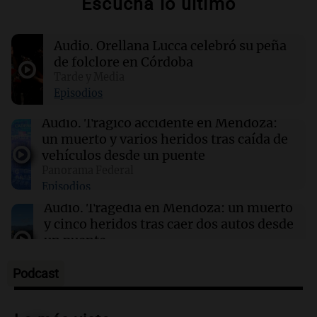
Escuchá lo último
16:55
Mundo
El Senado de EE.UU. aprueba ley para evitar el
Audio.
Orellana Lucca celebró su peña
cierre del Gobierno federal antes de elecciones
de folclore en Córdoba
Tarde y Media
16:54
Mundo
Episodios
Cuatro narcos bolivianos abatidos en Brasil
durante una operación conjunta contra el
Audio.
Trágico accidente en Mendoza:
crimen organizado
un muerto y varios heridos tras caída de
vehículos desde un puente
Panorama Federal
16:52
Consejos
Episodios
¿Se puede desencoger la ropa? Expertos
analizan mitos y realidades
Audio.
Tragedia en Mendoza: un muerto
y cinco heridos tras caer dos autos desde
un puente
Una mañana para todos
Episodios
Podcast
Audio.
Messi llegará esta noche a
Rosario para acompañar a su familia