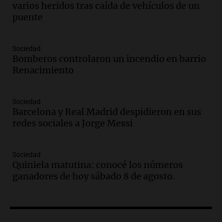
varios heridos tras caída de vehículos de un
Audio.
El abuelo de Agostina Vega, tras
puente
las nuevas detenciones: "En esa casa
todos tenían algo que ver"
Una mañana para todos
Sociedad
Bomberos controlaron un incendio en barrio
Episodios
Renacimiento
Audio.
Una nutricionista derribó el mito
del desayuno ideal: qué alimentos
conviene priorizar
Sociedad
Una mañana para todos
Barcelona y Real Madrid despidieron en sus
Episodios
redes sociales a Jorge Messi
Audio.
Murió Jorge Messi
Sociedad
Una mañana para todos
Quiniela matutina: conocé los números
Episodios
ganadores de hoy sábado 8 de agosto.
Audio.
Mateo, a los 25 años, lucha
contra el tiempo: necesita un trasplante
para poder seguir viviend