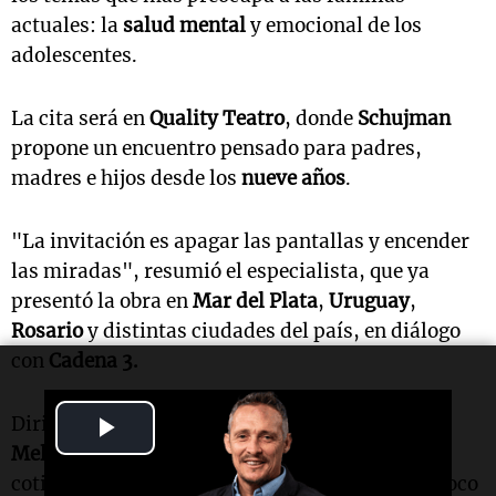
actuales: la
salud mental
y emocional de los
adolescentes.
La cita será en
Quality Teatro
, donde
Schujman
propone un encuentro pensado para padres,
madres e hijos desde los
nueve años
.
"La invitación es apagar las pantallas y encender
las miradas", resumió el especialista, que ya
presentó la obra en
Mar del Plata
,
Uruguay
,
Rosario
y distintas ciudades del país, en diálogo
con
Cadena 3.
Play
Dirigido por
Eugenia Tobal
junto a
Mariana
Meling
, el espectáculo atraviesa experiencias
Video
cotidianas de la crianza adolescente y pone el foco