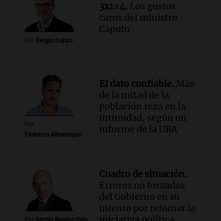
3x1=4.
Los gustos
proteínas
caros del ministro
Una mañana para todos
Caputo
Episodios
Por
Sergio Suppo
Audio.
Investigan un asalto millonario a
la cooperativa Talamochita en Villa
María
Panorama Federal
El dato confiable.
Más
Episodios
de la mitad de la
población reza en la
intimidad, según un
Por
informe de la UBA
Federico Albarenque
Cuadro de situación.
Errores no forzados
del Gobierno en su
intento por retomar la
iniciativa política
Por
Sergio Berensztein