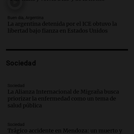
metros del río Suquía y retiraron hasta
800 kilos de basura por jornada
Buen día, Argentina
Una mañana para todos
La argentina detenida por el ICE obtuvo la
Episodios
libertad bajo fianza en Estados Unidos
Audio.
La historia de la servilleta que
firmó Jorge Messi para el primer
contrato de Leo con Barcelona
Una mañana para todos
Episodios
Sociedad
Audio.
Joan Gaspart: "Sin Jorge, no sé si
Messi hubiera llegado adonde llegó"
Sociedad
Una mañana para todos
La Alianza Internacional de Migraña busca
Episodios
priorizar la enfermedad como un tema de
salud pública
Audio.
El orgullo y el sueño argentino de
Jorge Messi en una entrevista con Rony
Vargas en 2007
Sociedad
Una mañana para todos
Trágico accidente en Mendoza: un muerto y
Episodios