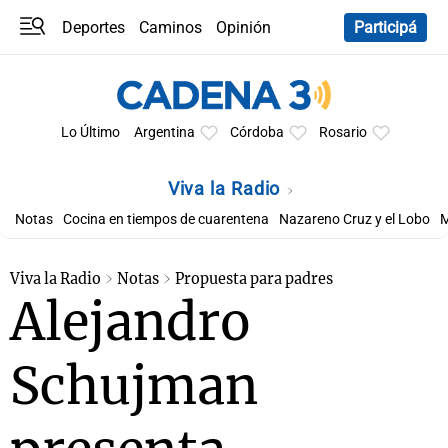
Deportes
Caminos
Opinión
Participá
Programas
Últimas coberturas
Últimas 24 h
En YouTube
Clima
Horóscopo
Lo Último
Argentina
Córdoba
Rosario
Viva la Radio
Notas
Cocina en tiempos de cuarentena
Nazareno Cruz y el Lobo
M
Viva la Radio
Notas
Propuesta para padres
Alejandro
Schujman