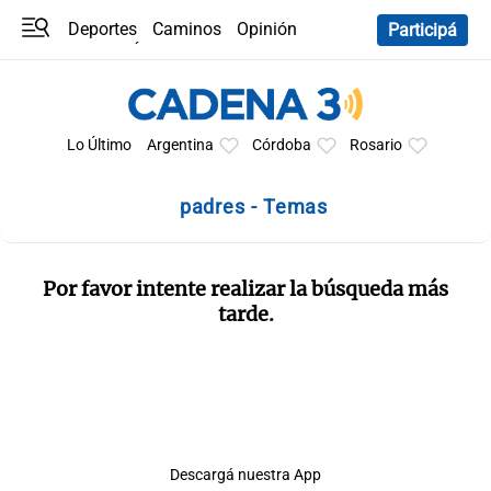
Deportes
Caminos
Opinión
Participá
Programas
Últimas coberturas
Últimas 24 h
En YouTube
Clima
Horóscopo
Lo Último
Argentina
Córdoba
Rosario
padres - Temas
Por favor intente realizar la búsqueda más
tarde.
Descargá nuestra App