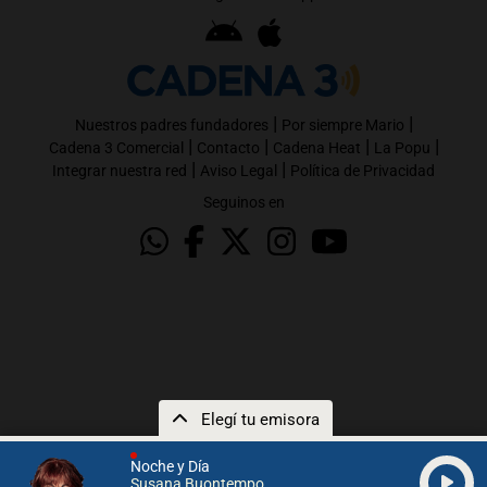
|
|
Nuestros padres fundadores
Por siempre Mario
|
|
|
|
Cadena 3 Comercial
Contacto
Cadena Heat
La Popu
|
|
Integrar nuestra red
Aviso Legal
Política de Privacidad
Seguinos en
Elegí tu emisora
Noche y Día
Susana Buontempo