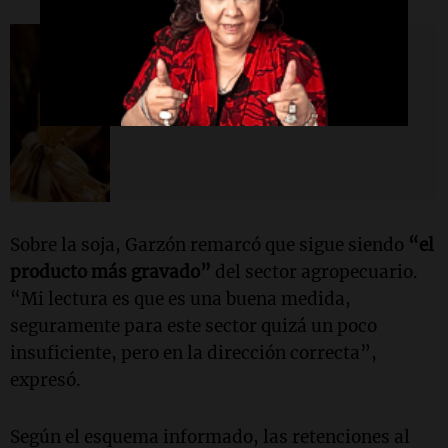
Política y Economía
Amplían baja de retenciones a
más granos y la soja no
dependerá de lo recaudado
Sobre la soja, Garzón remarcó que sigue siendo
“el
producto más gravado”
del sector agropecuario.
“Mi lectura es que es una buena medida,
seguramente para este sector quizá un poco
insuficiente, pero en la dirección correcta”,
expresó.
Según el esquema informado, las retenciones al