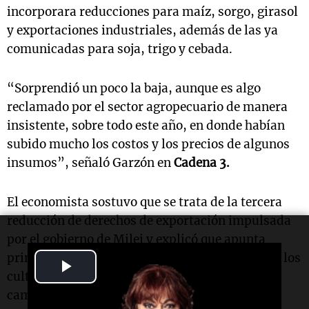
incorporara reducciones para maíz, sorgo, girasol
y exportaciones industriales, además de las ya
comunicadas para soja, trigo y cebada.
“Sorprendió un poco la baja, aunque es algo
reclamado por el sector agropecuario de manera
insistente, sobre todo este año, en donde habían
subido mucho los costos y los precios de algunos
insumos”, señaló Garzón en
Cadena 3.
El economista sostuvo que se trata de la tercera
reducción de derechos de exportación impulsada
por el gobierno de Milei y explicó que apunta
principalmente a “descomprimir los cereales y los
Play
cultivos de invierno”, de cara a la próxima
Video
campaña.