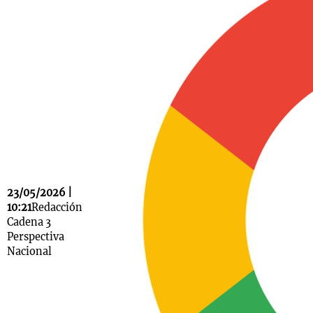
Notas
s
Notas
La Sole en
ial
Mundial 2026
Cadena 3
23/05/2026 |
10:21
Redacción
Cadena 3
Perspectiva
Nacional