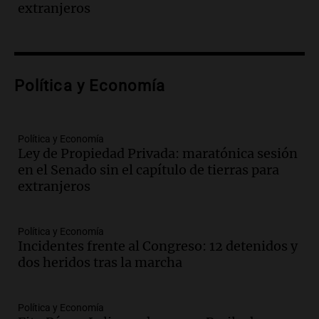
Episodios
extranjeros
Audio.
El teatro Real da la bienvenida a
la temporada Rock Real con bandas
tributo todos los jueves
Panorama Federal
Política y Economía
Episodios
Audio.
Nicolás Marotta, el cordobés de
Recoleta: “Enfrentar a Boca, sea donde
sea, va a ser lindo”
Política y Economía
Ley de Propiedad Privada: maratónica sesión
La Cadena del Gol
en el Senado sin el capítulo de tierras para
Episodios
extranjeros
Audio.
Débora Blanca, psicóloga experta
en ludopatía: “Tener el casino en la
mano es muy peligroso”
Política y Economía
La Argentina, hoy
Incidentes frente al Congreso: 12 detenidos y
Episodios
dos heridos tras la marcha
Audio.
Docentes italianos visitaron la
ciudad de Córdoba para interiorizarse
Política y Economía
sobre los parques educativos