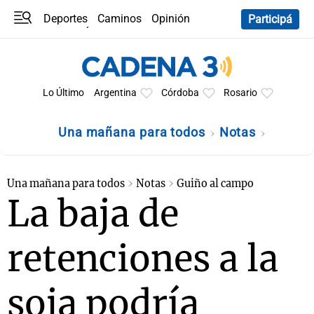
Deportes
Caminos
Opinión
Participá
Programas
Últimas coberturas
Últimas 24 h
En YouTube
Clima
Horóscopo
Lo Último
Argentina
Córdoba
Rosario
Una mañana para todos
Notas
Una mañana para todos
Notas
Guiño al campo
La baja de
retenciones a la
soja podría