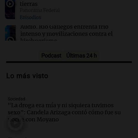
01:09
Mundo
tierras
La transformación de Hanói: modernización
Panorama Federal
radical y sus efectos en los habitantes
Episodios
Audio.
Río Gallegos enfrenta frío
intenso y movilizaciones contra el
kirchnerismo
Panorama Federal
Episodios
Podcast
Últimas 24 h
Audio.
Debate en el Senado sobre
propiedad privada y cuestionamientos a
Lo más visto
la soberanía digital en Argentina
Panorama Federal
Episodios
Sociedad
Audio.
Mendoza se prepara para un fin
"La droga era mía y ni siquiera tuvimos
de semana helado y ciudadanos
sexo": Candela Arizaga contó cómo fue su
marchan contra reforma de tierras
noche con Moyano
Panorama Federal
Episodios