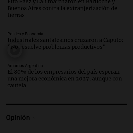
Fito Páez y Lali marcharon en Bariloche y
Amamos Argentina
Buenos Aires contra la extranjerización de
Episodios
tierras
Audio.
Meteorólogo alertó que El Niño
traerá más lluvias y eventos extremos
durante la primavera
Política y Economía
Informados al regreso
Industriales santafesinos cruzaron a Caputo:
Episodios
"No resuelve problemas productivos"
Audio.
Córdoba sigue trabajando para
restablecer el servicio de electricidad
Amamos Argentina
tras fuertes vientos
El 80% de los empresarios del país esperan
Panorama Federal
una mejora económica en 2027, aunque con
Episodios
cautela
Audio.
Según una encuesta, el 80% de
los empresarios del país cree que la
economía mejorará el próximo año
Amamos Argentina
Opinión
Episodios
Audio.
Carolina Losada: "Faltó que el
oficialismo la explique mejor" sobre la