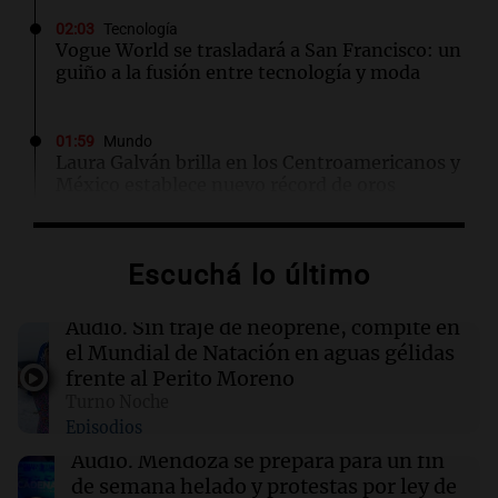
02:03
Tecnología
Vogue World se trasladará a San Francisco: un
guiño a la fusión entre tecnología y moda
01:59
Mundo
Laura Galván brilla en los Centroamericanos y
México establece nuevo récord de oros
01:29
Ciencia
Escuchá lo último
La fertilización podría depender del trabajo en
equipo de los espermatozoides, según un
estudio
Audio.
Sin traje de neoprene, compite en
el Mundial de Natación en aguas gélidas
frente al Perito Moreno
01:24
Mundo
Turno Noche
Tiroteo en escuela secundaria de Tailandia:
Episodios
varios heridos tras el ataque
Audio.
Mendoza se prepara para un fin
de semana helado y protestas por ley de