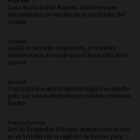
Ahora país
Audio.
El "Mono" de Kapanga
Caso María Lucila Pagani: las claves que
adelantó su show en Rosario.
derrumbaron la versión de la explosión del
Viva la Radio Rosario
celular
Episodios
Audio.
Condenan a tres años de prisión
Sociedad
en suspenso a hombre por simular robo
Quién es Gerardo Gasparutti, el docente
de recaudación en San Luis
universitario detenido por el femicidio de su
Panorama Federal
esposa
Episodios
Audio.
Medicina reproductiva, entre la
ayuda por problemas de fertilidad y la
Sociedad
Continúa una alerta meteorológica en medio
ostentación de millonarios
país: las zonas afectadas por lluvias y vientos
Amamos Argentina
fuertes
Episodios
Audio.
El juicio contra Oscar González
avanza con testimonios clave sobre el
Política y Economía
accidente en Villa Dolores
Ley de Propiedad Privada: maratónica sesión
Panorama Federal
en el Senado sin el capítulo de tierras para