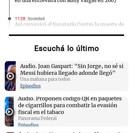
en una entrevista con Rony Vargas en 2007
11:28
Sociedad
Así comunicó el Sanatorio Centro la muerte de
Jorge Messi
Escuchá lo último
11:16
Sociedad
Rosario Central despidió a Jorge Messi y
acompañó a Lionel y su familia
Audio.
Joan Gaspart: "Sin Jorge, no sé si
Messi hubiera llegado adonde llegó"
11:02
Panorama Federal
Una mañana para todos
Detuvieron al agresor que golpeó brutalmente
Episodios
al anciano de 88 años para robarle en
Concepción
Audio.
Proponen código QR en paquetes
de cigarrillos para combatir la evasión
fiscal en el tabaco
10:59
Deportes Rosario
Panorama Federal
Newell’s despidió a Jorge Messi y puso su
Episodios
bandera a media asta en Bella Vista