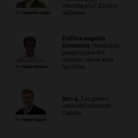
Audio.
Chile planteó mejorar la
Vinculación? $2.000
conectividad fronteriza, aérea y digital
millones
Por
Guillermo López
con Jujuy
Panorama Federal
Episodios
Política esquina
Audio.
Del fitness a la longevidad: por
Economía.
Desalojos:
qué crece el consumo de alimentos con
propietarios del
proteínas
interior, no se aten
Una mañana para todos
los rulos
Por
Adrián Simioni
Episodios
Audio.
Investigan un asalto millonario a
la cooperativa Talamochita en Villa
María
3x1=4.
Los gustos
Panorama Federal
caros del ministro
Episodios
Caputo
Por
Sergio Suppo