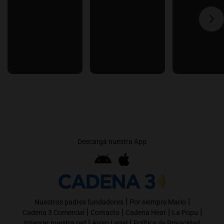
Descargá nuestra App
|
|
Nuestros padres fundadores
Por siempre Mario
|
|
|
|
Cadena 3 Comercial
Contacto
Cadena Heat
La Popu
|
|
Integrar nuestra red
Aviso Legal
Política de Privacidad