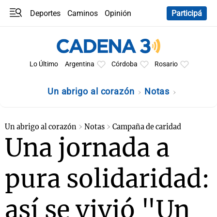
Deportes
Caminos
Opinión
Participá
Programas
Últimas coberturas
Últimas 24 h
En YouTube
Clima
Horóscopo
Lo Último
Argentina
Córdoba
Rosario
Un abrigo al corazón
Notas
Un abrigo al corazón
Notas
Campaña de caridad
Una jornada a
pura solidaridad:
así se vivió "Un