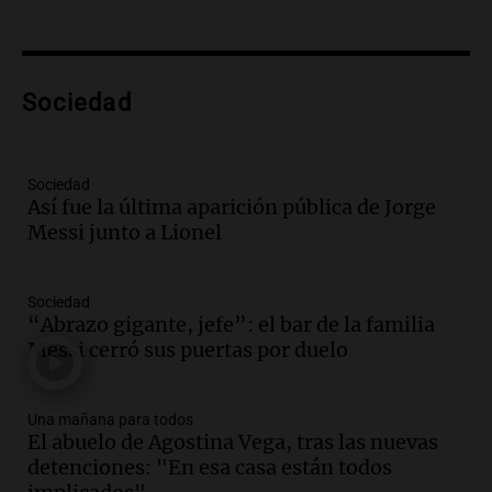
Panorama Federal
Episodios
Audio.
Murió Jorge Messi
Sociedad
Una mañana para todos
Episodios
Sociedad
Audio.
Mateo, a los 25 años, lucha
Así fue la última aparición pública de Jorge
contra el tiempo: necesita un trasplante
Messi junto a Lionel
para poder seguir viviend
Una mañana para todos
Sociedad
Episodios
“Abrazo gigante, jefe”: el bar de la familia
Audio.
Estiman que la inflación nacional
Messi cerró sus puertas por duelo
de julio será menor al 2,9% registrado
en CABA
Una mañana para todos
Una mañana para todos
Episodios
El abuelo de Agostina Vega, tras las nuevas
detenciones: "En esa casa están todos
Audio.
El Senado provincial establece