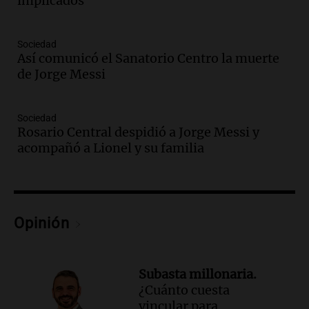
implicados"
protocolo contra ciberbullying y
grooming en escuelas de Salta
Panorama Federal
Sociedad
Episodios
Así comunicó el Sanatorio Centro la muerte
Audio.
Desayuno ideal: nutrición
de Jorge Messi
personalizada y diversidad para romper
el ayuno nocturno
Panorama Federal
Sociedad
Rosario Central despidió a Jorge Messi y
Episodios
acompañó a Lionel y su familia
Audio.
Altas Cumbres: rescataron a una
cabra que llevaba ocho días atrapada en
un precipicio
Una mañana para todos
Episodios
Opinión
Audio.
Matías, un inmigrante temoroso
ante la detención y deportación en
Estados Unidos
Subasta millonaria.
Panorama Federal
¿Cuánto cuesta
Episodios
vincular para