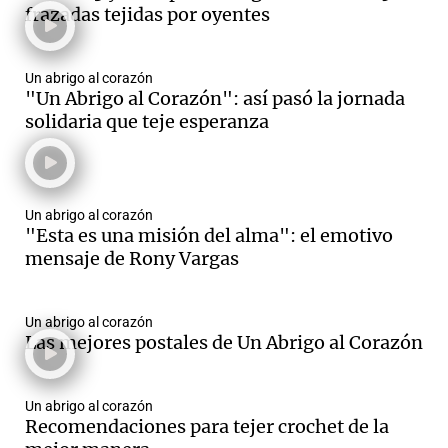
frazadas tejidas por oyentes
Un abrigo al corazón
Notas
"Un Abrigo al Corazón": así pasó la jornada
s
Notas
solidaria que teje esperanza
La Sole en
ial
Mundial 2026
Cadena 3
Un abrigo al corazón
"Esta es una misión del alma": el emotivo
mensaje de Rony Vargas
Un abrigo al corazón
Las mejores postales de Un Abrigo al Corazón
Un abrigo al corazón
Recomendaciones para tejer crochet de la