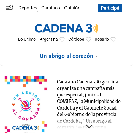
Deportes
Caminos
Opinión
Participá
Programas
Últimas coberturas
Últimas 24 h
En YouTube
Clima
Horóscopo
Lo Último
Argentina
Córdoba
Rosario
Un abrigo al corazón
Cada año Cadena 3 Argentina
organiza una campaña más
que especial, junto al
COMIPAZ, la Municipalidad de
Córdoba y el Gabinete Social
del Gobierno de la provincia
de Córdoba, “Un abrigo al
corazón” ❤️ tiene como