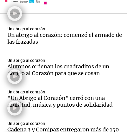
objetivo tejer frazadas que
serán distribuidas entre
quienes más lo necesitan. En
una cálida jornada, en dónde
cientos de familias se
Un abrigo al corazón
convocaron para tejer y vivir
Un abrigo al corazón: comenzó el armado de
una celebración llena
las frazadas
premios, el humor del Coto y
música en vivo: Ignacio
Sagalá, Los Duarte, Julián
Un abrigo al corazón
Alumnos ordenan los cuadraditos de un
Burgos, Germán Barceló, Los
Abrigo al Corazón para que se cosan
Trajinantes y Roxana
Carabajal.
Un abrigo al corazón
"Un Abrigo al Corazón" cerró con una
multitud, música y puntos de solidaridad
Un abrigo al corazón
Cadena 3 y Comipaz entregaron más de 150