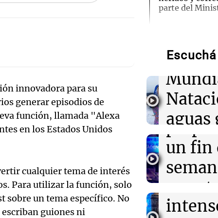
parte del Minis
Audio.
de neo
05:31
Ciencia
El AMOC se ma
mientras una 
Escuchá 
compit
corriente oceán
Mundi
Audio.
ión innovadora para su
04:00
Deportes
Nataci
Polémica en el
rios generar episodios de
Mendo
a corredores q
aguas 
eva función, llamada "Alexa
inscripción y d
prepar
entes en los Estados Unidos
frente 
Audio.
un fin
03:32
Mundo
Rescate inverna
Moren
un estadounide
Galleg
seman
hospital en Nu
ertir cualquier tema de interés
Turno Noch
enfren
y prot
. Para utilizar la función, solo
Episodios
Audio.
03:15
Recetas
t sobre un tema específico. No
intens
ley de 
Descubre los d
el Sen
 escriban guiones ni
emblemáticos d