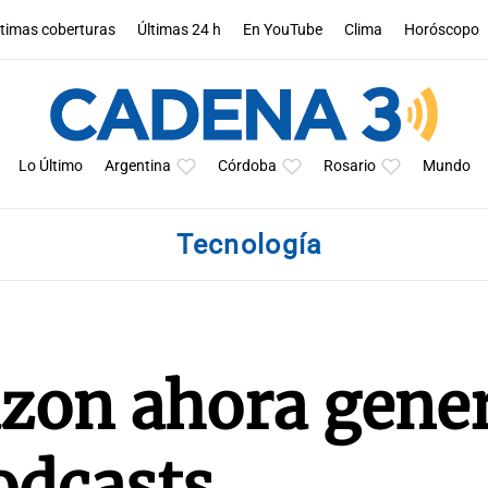
ltimas coberturas
Últimas 24 h
En YouTube
Clima
Horóscopo
Lo Último
Argentina
Córdoba
Rosario
Mundo
Tecnología
zon ahora gene
odcasts