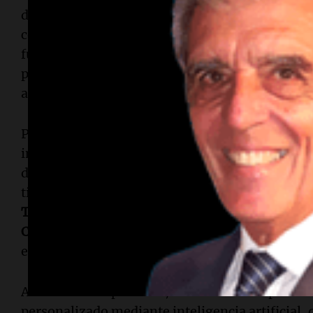
debates sobre el uso de voces generadas por intel
contenido automatizado, que plantean cuestiones
futuro de los creadores de contenido tradiciona
preocupaciones sobre la fiabilidad de los podca
artificial, especialmente al abordar noticias o 
Para mitigar estos problemas,
Amazon
destacó 
importantes organizaciones de noticias para mej
del contenido. La compañía afirmó que
Alexa+
p
tiempo real a través de acuerdos con medios c
The Washington Post
,
Time
,
Forbes
,
Business I
Condé Nast
,
Hearst
y
Vox Media
, así como con 
en todo Estados Unidos.
Además de los podcasts,
Amazon
está explorand
personalizado mediante inteligencia artificial,