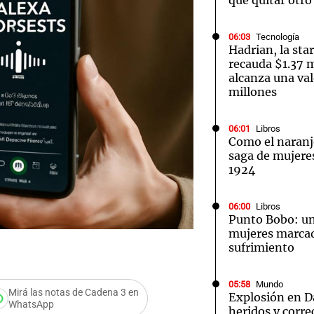
que quitar otro
06:03
Tecnología
Hadrian, la sta
recauda $1.37 m
alcanza una val
millones
06:01
Libros
Como el naran
saga de mujeres 
1924
06:00
Libros
Punto Bobo: un
mujeres marcad
sufrimiento
05:58
Mundo
Mirá las notas de Cadena 3 en
Explosión en D
WhatsApp
heridos y corre