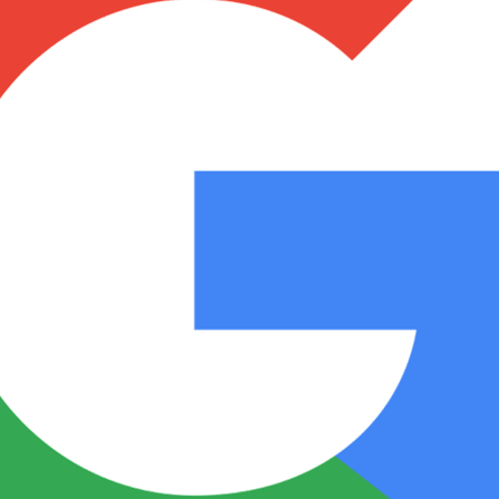
Notas
Notas
No
e en Cadena 3
El huracán de Arequito
Cadena 3 en