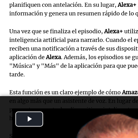
planifiquen con antelación. En su lugar,
Alexa+
información y genera un resumen rápido de lo qu
Una vez que se finaliza el episodio,
Alexa+
utili
inteligencia artificial para narrarlo. Cuando el e
reciben una notificación a través de sus disposi
aplicación de
Alexa
. Además, los episodios se g
"Música" y "Más" de la aplicación para que pu
tarde.
Esta función es un claro ejemplo de cómo
Amaz
en algo más que un asistente de voz. En lugar d
preguntas o controlar dispositivos inteligentes
Play
hacia un creador de contenido personalizado basa
Video
Sin embargo, el lanzamiento de esta caracterís