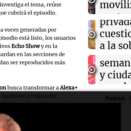
movili
Panorama F
en Galicia
investiga el tema, reúne
propi
Episodios
Audio.
e cubrirá el episodio.
contra
privad
Mendo
kirch
za voces generadas por
cuest
prepar
pisodio está listo, los usuarios
Panorama F
a la s
Episodios
tivos
Echo Show
y en la
un fin
uardan en las secciones de
digital
seman
edan ser reproducidos más
Audio.
Argent
y ciud
"Mono
Panorama F
Audio.
march
Episodios
on
busca transformar a
Alexa+
Kapan
Conde
e limitarse a responder
contra
Podcast
adelan
,
Alexa+
está evolucionando
tres a
de tier
do en inteligencia artificial.
show 
prisió
Panorama F
Audio.
Rosari
Episodios
tica probablemente generará