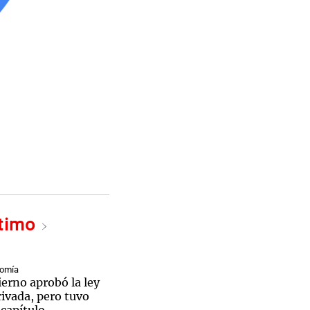
ltimo
nomía
erno aprobó la ley
ivada, pero tuvo