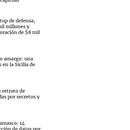
 capítulo
rtup de defensa,
il millones y
oración de $8 mil
jo amargo: una
en la Sicilia de
 retrato de
as por secretos y
amasco: 14
cción de datos por