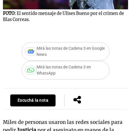
FOTO:
El sentido mensaje de Ulises Bueno por el crimen de
Blas Correas.
Notas
F
s
Notas
La Sole en
ial
Mundial 2026
Cadena 3
Mirá las notas de Cadena 3 en Google
News
Mirá las notas de Cadena 3 en
WhatsApp
Escuchá la nota
Miles de personas usaron las redes sociales para
pedir
Justicia
por el asesinato en manos de la