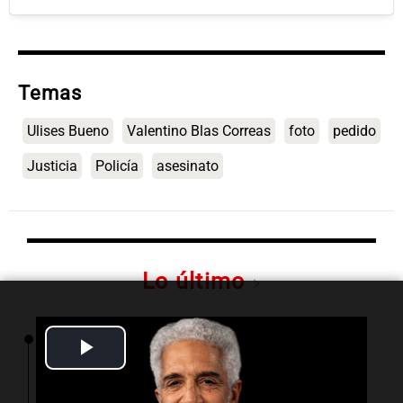
Temas
Ulises Bueno
Valentino Blas Correas
foto
pedido
Justicia
Policía
asesinato
Lo último
08:26
Radioinforme 3
Play
Fuertes vientos en Córdoba: más de 1.200
llamados, árboles caídos y cortes de luz
Video