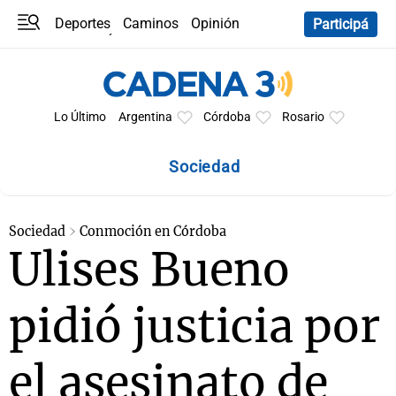
Deportes
Caminos
Opinión
Participá
Programas
Últimas coberturas
Últimas 24 h
En YouTube
Clima
Horóscopo
Lo Último
Argentina
Córdoba
Rosario
Sociedad
Sociedad
Conmoción en Córdoba
Ulises Bueno
pidió justicia por
el asesinato de