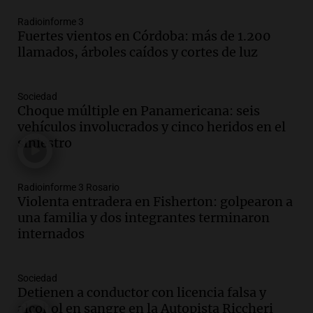
Audio.
Juicio por la tragedia de las altas
cumbres: testimonios cruciales y el
Radioinforme 3
Fuertes vientos en Córdoba: más de 1.200
escaneo del airbag pendiente
llamados, árboles caídos y cortes de luz
Noticias
Episodios
Audio.
Reclamo provincial por subas de
Sociedad
500% en tarifas para industrias:
Choque múltiple en Panamericana: seis
"Proponemos prorrateo de facturas"
vehículos involucrados y cinco heridos en el
Radioinforme 3 Rosario
siniestro
Episodios
Audio.
Expectativas económicas en
Radioinforme 3 Rosario
Argentina: inflación y dólar a la vista en
Violenta entradera en Fisherton: golpearon a
el próximo semestre
una familia y dos integrantes terminaron
Noticias
internados
Episodios
Audio.
Claudio Tapia expresa apoyo a la
continuidad de Leonel Scaloni como
Sociedad
técnico de la selección argentina
Detienen a conductor con licencia falsa y
Noticias
alcohol en sangre en la Autopista Riccheri