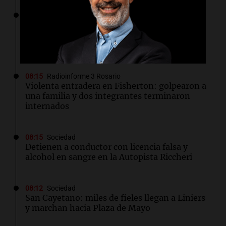
08:16
Sociedad
Choque múltiple en Panamericana: seis
vehículos involucrados y cinco heridos en el
siniestro
08:15
Radioinforme 3 Rosario
Violenta entradera en Fisherton: golpearon a
una familia y dos integrantes terminaron
internados
08:15
Sociedad
Detienen a conductor con licencia falsa y
alcohol en sangre en la Autopista Riccheri
08:12
Sociedad
San Cayetano: miles de fieles llegan a Liniers
y marchan hacia Plaza de Mayo