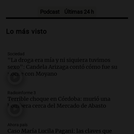
Panorama Federal
Episodios
Podcast
Últimas 24 h
Audio.
Temporal de nieve en Bariloche:
suspenden clases, postergan turnos
Lo más visto
médicos y hay alerta amarilla
Radioinforme 3
Episodios
Sociedad
Audio.
Violenta entradera en Fisherton:
"La droga era mía y ni siquiera tuvimos
golpearon a una familia y dos
sexo": Candela Arizaga contó cómo fue su
integrantes terminaron internados
noche con Moyano
Noticias Rosario
Episodios
Audio.
Habló el padre de la parroquia de
Radioinforme 3
San Cayetano: "Muchas personas
Terrible choque en Córdoba: murió una
quedan excluidas del sistema"
bombera cerca del Mercado de Abasto
Radioinforme 3 Rosario
Episodios
Ahora país
Audio.
Continúa el juicio contra Oscar
Caso María Lucila Pagani: las claves que