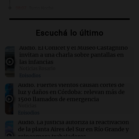
08:07
Turno Noche
Quién fue San Cayetano, patrono del pan y del
trabajo al que se venera todos los 7 de agosto
Escuchá lo último
08:00
Sociedad
Día Internacional de la Cerveza: 3 claves para
Audio.
El Conicet y el Museo Castagnino
disfrutarla al máximo
invitan a una charla sobre pantallas en
las infancias
Noticias Rosario
07:52
Radioinforme 3 Rosario
Episodios
Reclamo provincial por subas de 500% en
tarifas para industrias: "Proponemos
Audio.
Fuertes vientos causan cortes de
prorrateo de facturas"
luz y daños en Córdoba: relevan más de
1500 llamados de emergencia
Noticias
07:46
Deportes
Episodios
Tapia defendió el título otorgado a Rosario
Central en 2025: "Fue justo"
Audio.
La justicia autoriza la reactivación
de la planta Aires del Sur en Río Grande y
reincorpora trabajadores