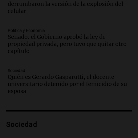
González por el accidente en Altas
derrumbaron la versión de la explosión del
Cumbres con nuevas declaraciones
celular
Panorama Federal
Episodios
Audio.
Aerolíneas Argentinas reporta
Política y Economía
Senado: el Gobierno aprobó la ley de
superávit y se prepara para pagar
propiedad privada, pero tuvo que quitar otro
impuestos a las ganancias
capítulo
Noticias
Episodios
Audio.
Candidaturas políticas en juego:
Sociedad
Santilli y Bullrich frente a nuevos
Quién es Gerardo Gasparutti, el docente
desafíos en Buenos Aires
universitario detenido por el femicidio de su
Noticias
esposa
Episodios
Audio.
Multitudinaria vigilia de San
Cayetano en Córdoba con actividades
durante todo el día
Sociedad
Noticias
Episodios