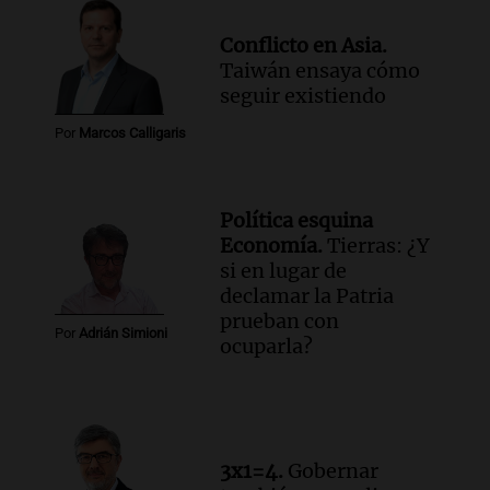
Panorama Federal
Conflicto en Asia.
Episodios
Taiwán ensaya cómo
Audio.
Ingresó el aire frío y seco a
seguir existiendo
Córdoba: sol, pero con mínimas bajo
cero
Por
Marcos Calligaris
Radioinforme 3
Episodios
Audio.
Choque múltiple en
Política esquina
Panamericana: seis vehículos
Economía.
Tierras: ¿Y
involucrados y cinco heridos
si en lugar de
Panorama Federal
declamar la Patria
Episodios
prueban con
Por
Adrián Simioni
ocuparla?
3x1=4.
Gobernar