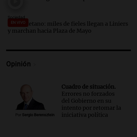
Episodios
Audio.
Comunidades originarias
Sociedad
rechazan ley de inviolabilidad de la
San Cayetano: miles de fieles llegan a Liniers
EN VIVO
propiedad privada en Salta
y marchan hacia Plaza de Mayo
Panorama Federal
Episodios
Audio.
Miles de fieles participan en la
vigilia por San Cayetano en Buenos Aires
por el Día del Santo
Opinión
Noticias
Episodios
Audio.
Asaltan a fieles al salir de una
Cuadro de situación.
iglesia en Villa Madero, un policía hirió
Errores no forzados
a un ladrón
del Gobierno en su
Panorama Federal
intento por retomar la
Episodios
iniciativa política
Por
Sergio Berensztein
Audio.
Bariloche enfrenta nevadas y
suspenden clases en la mañana por
alerta amarilla