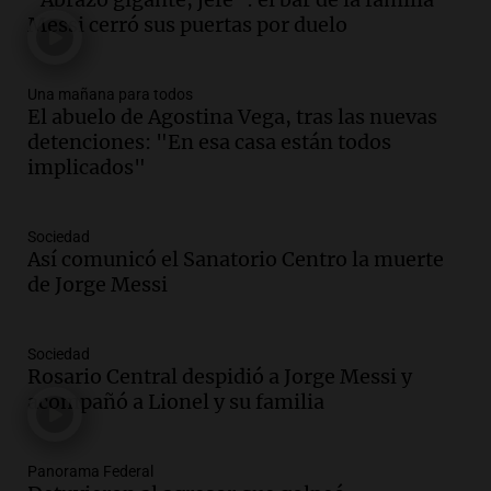
contra el tiempo: necesita un trasplante
Messi cerró sus puertas por duelo
para poder seguir viviend
Una mañana para todos
Una mañana para todos
Episodios
El abuelo de Agostina Vega, tras las nuevas
Audio.
Estiman que la inflación nacional
detenciones: "En esa casa están todos
de julio será menor al 2,9% registrado
implicados"
en CABA
Una mañana para todos
Episodios
Sociedad
Así comunicó el Sanatorio Centro la muerte
Audio.
El Senado provincial establece
de Jorge Messi
protocolo contra ciberbullying y
grooming en escuelas de Salta
Panorama Federal
Sociedad
Episodios
Rosario Central despidió a Jorge Messi y
Audio.
Desayuno ideal: nutrición
acompañó a Lionel y su familia
personalizada y diversidad para romper
el ayuno nocturno
Panorama Federal
Panorama Federal