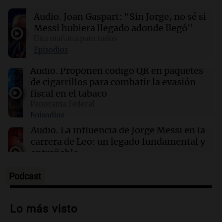
al anciano de 88 años para robarle en
Audio.
Joan Gaspart: "Sin Jorge, no sé si
Concepción
Messi hubiera llegado adonde llegó"
Una mañana para todos
10:59
Deportes Rosario
Episodios
Newell’s despidió a Jorge Messi y puso su
bandera a media asta en Bella Vista
Audio.
Proponen código QR en paquetes
de cigarrillos para combatir la evasión
fiscal en el tabaco
10:53
Deportes
Panorama Federal
Messi, sobre su papá: "Se levantaba a las 4 de
Episodios
la mañana y volvía a las 9 de la noche"
Audio.
La influencia de Jorge Messi en la
carrera de Leo: un legado fundamental y
entrañable
Panorama Federal
Episodios
Podcast
Audio.
El orgullo y el sueño argentino de
Jorge Messi en una entrevista con Rony
Lo más visto
Vargas en 2007