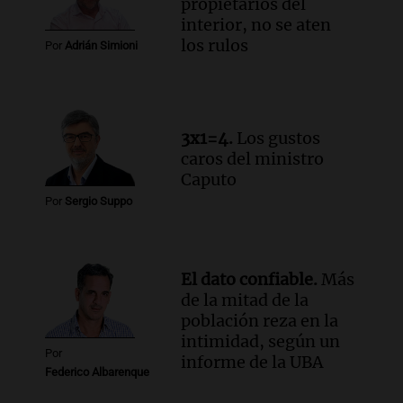
propietarios del
Una mañana para todos
interior, no se aten
Episodios
los rulos
Por
Adrián Simioni
Audio.
Investigan un asalto millonario a
la cooperativa Talamochita en Villa
María
Panorama Federal
3x1=4.
Los gustos
Episodios
caros del ministro
Caputo
Por
Sergio Suppo
El dato confiable.
Más
de la mitad de la
población reza en la
intimidad, según un
Por
informe de la UBA
Federico Albarenque