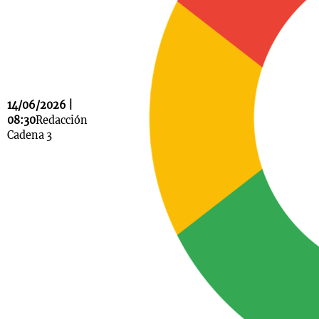
Notas
s
Notas
La Sole en
14/06/2026 |
ial
Mundial 2026
Cadena 3
08:30
Redacción
Cadena 3