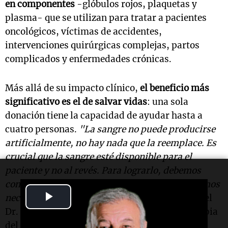
en componentes
-glóbulos rojos, plaquetas y
plasma- que se utilizan para tratar a pacientes
oncológicos, víctimas de accidentes,
intervenciones quirúrgicas complejas, partos
complicados y enfermedades crónicas.
Más allá de su impacto clínico,
el beneficio más
significativo es el de salvar vidas
: una sola
donación tiene la capacidad de ayudar hasta a
cuatro personas.
"La sangre no puede producirse
artificialmente, no hay nada que la reemplace. Es
crucial que la sangre esté disponible para el
paciente y no al revés. Para lograrlo, debemos
concientizar a la población, ya que todos podemos
Play
necesitar sangre en algún momento",
subraya el
Dr. Oscar Rabinovich del Servicio de Hemoterapia
Video
del Hospital Británico (M.N. 52.542).