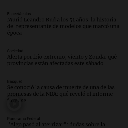
Una mañana para todos
Episodios
Espectáculos
Audio.
Iniciativa ciudadana busca
Murió Leandro Rud a los 51 años: la historia
limpiar el río Suquía de residuos sólidos
del representante de modelos que marcó una
con el apoyo municipal
época
Panorama Federal
Episodios
Audio.
El abuelo de Agostina Vega, tras
Sociedad
las nuevas detenciones: "En esa casa
Alerta por frío extremo, viento y Zonda: qué
todos tenían algo que ver"
provincias están afectadas este sábado
Una mañana para todos
Episodios
Básquet
Audio.
Jorge Roni Vargas habla del
Se conoció la causa de muerte de una de las
crecimiento futbolístico de su hijo en el
promesas de la NBA: qué reveló el informe
Barcelona y su futuro
forense
Panorama Federal
Episodios
Audio.
Nutricionista derribó el mito del
Panorama Federal
"Algo pasó al aterrizar": dudas sobre la
desayuno ideal: ¿ qué alimentos