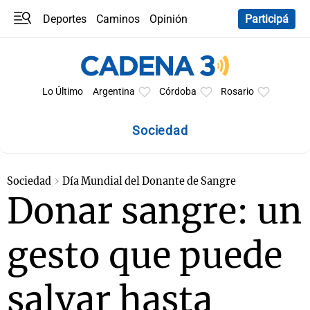
Deportes
Caminos
Opinión
Participá
Programas
Últimas coberturas
Últimas 24 h
En YouTube
Clima
Horóscopo
Lo Último
Argentina
Córdoba
Rosario
Sociedad
Sociedad
Día Mundial del Donante de Sangre
Donar sangre: un
gesto que puede
salvar hasta