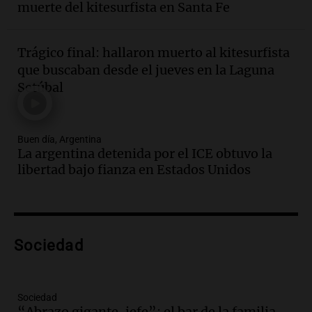
muerte del kitesurfista en Santa Fe
conviene priorizar cada día ?
Una mañana para todos
Episodios
Trágico final: hallaron muerto al kitesurfista
Audio.
Detenidos relacionados con el
que buscaban desde el jueves en la Laguna
caso Barreler se amplían según familia
Setúbal
de la víctima
Panorama Federal
Episodios
Buen día, Argentina
Audio.
Análisis de la derrota legislativa
La argentina detenida por el ICE obtuvo la
del oficialismo en el Congreso: El
libertad bajo fianza en Estados Unidos
impacto en la opinión pública
Panorama Federal
Episodios
Audio.
Murió Jorge Messi
Sociedad
Una mañana para todos
Episodios
Sociedad
Audio.
Mateo, a los 25 años, lucha
“Abrazo gigante, jefe”: el bar de la familia