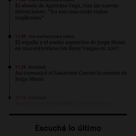
El abuelo de Agostina Vega, tras las nuevas
detenciones: "En esa casa están todos
implicados"
11:38
Una mañana para todos
El orgullo y el sueño argentino de Jorge Messi
en una entrevista con Rony Vargas en 2007
11:28
Sociedad
Así comunicó el Sanatorio Centro la muerte de
Jorge Messi
11:16
Sociedad
Rosario Central despidió a Jorge Messi y
acompañó a Lionel y su familia
Escuchá lo último
11:02
Panorama Federal
Detuvieron al agresor que golpeó brutalmente