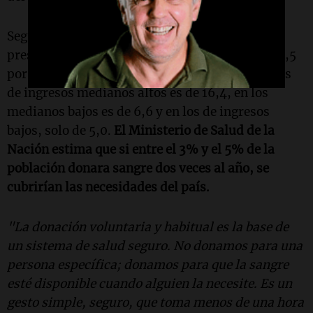
Según la OMS, los países con ingresos altos
presentan una tasa de donación de sangre de 31,5
por cada 1.000 personas, mientras que en países
de ingresos medianos altos es de 16,4, en los
medianos bajos es de 6,6 y en los de ingresos
bajos, solo de 5,0.
El Ministerio de Salud de la
Nación estima que si entre el 3% y el 5% de la
población donara sangre dos veces al año, se
cubrirían las necesidades del país.
"La donación voluntaria y habitual es la base de
un sistema de salud seguro. No donamos para una
persona específica; donamos para que la sangre
esté disponible cuando alguien la necesite. Es un
gesto simple, seguro, que toma menos de una hora