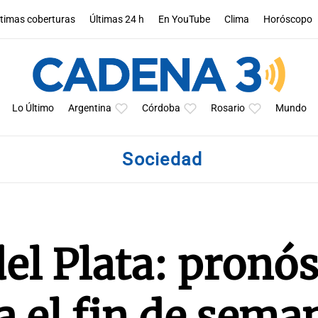
ltimas coberturas
Últimas 24 h
En YouTube
Clima
Horóscopo
Lo Último
Argentina
Córdoba
Rosario
Mundo
Sociedad
el Plata: pronós
a el fin de sema