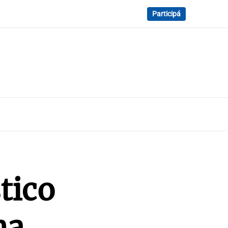
Participá
tico
na