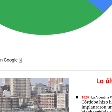
en Google
×
Lo ú
15:07
La Argentina P
Córdoba hizo h
implantaron un