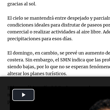
gracias al sol.
El cielo se mantendrá entre despejado y parcial
condiciones ideales para disfrutar de paseos por 
comercial o realizar actividades al aire libre. A
precipitaciones para esos días.
El domingo, en cambio, se prevé un aumento de 
costera. Sin embargo, el SMN indica que las pro
siendo bajas, por lo que no se esperan fenómen
alterar los planes turísticos.
El lunes, último día del fin de semana largo, c
Play
mayormente nublado, aunque las temperaturas se
previos.
Video