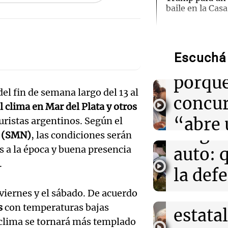
baile en la Cas
Audio.
Hotele
14:38
La Argentina P
Tiene 92 años,
gastronómico y
Escuchá 
patroc
plato antes de 
porque
Audio.
el fin de semana largo del 13 al
14:35
Mundo
concu
Acuerdo de def
l clima en Mar del Plata y otros
Femici
Saudí, Turquía 
“abre 
turistas argentinos. Según el
fortalece la co
fuego 
l (SMN)
, las condiciones serán
espacio
Audio.
s a la época y buena presencia
auto: 
14:25
Sociedad
"Dos dedos de f
creati
.
origen de una 
Exconv
la def
Edición 202
doble
espos
viernes y el sábado. De acuerdo
Episodios
14:20
Sociedad
Excarcelan a ex
s
con temperaturas bajas
estatal
acusa
ANMAT e INAME
l clima se tornará más templado
fentanilo cont