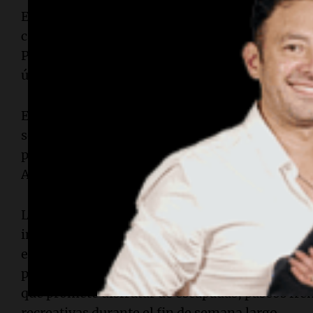
El ambiente se mantendrá fresco durante las m
característica típica de junio en
Mar del Plata
y e
Por ello, quienes planeen viajar deberán llevar 
últimas horas del día, aunque las tardes serán 
Este pronóstico trae buenas noticias para el sect
semanas de inestabilidad climática, el clima fa
positivas entre comerciantes, hoteleros y operad
Atlántica.
La combinación de sol, temperaturas moderadas 
importantes podría favorecer una afluencia sign
estos tres días de descanso. Así,
Mar del Plata
y 
preparan para recibir a miles de turistas, con 
que promete disfrutar de escapadas, paseos fren
recreativas durante el fin de semana largo.