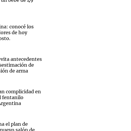
a un bebé de 49
ina: conocé los
ores de hoy
osto.
vita antecedentes
esestimación de
sión de arma
an complicidad en
l fentanilo
Argentina
na el plan de
nuevo salón de