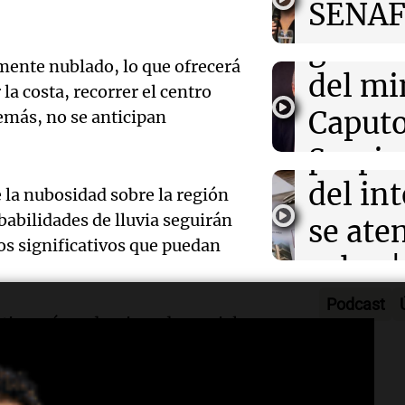
Audio.
SENAF
Radioinfor
Episodios
gustos
que se
mente nublado, lo que ofrecerá
Audio.
del mi
por lo
la costa, recorrer el centro
Desalo
Caputo
demás, no se anticipan
Radioinfor
Episodios
propie
Sergio
Audio.
del int
3x1:4
la nubosidad sobre la región
atrinc
Episodios
babilidades de lluvia seguirán
se aten
la int
os significativos que puedan
Audio.
rulos |
interi
justici
Adrián
Podcast
Villa 
ontinuará predominando un cielo
invest
Política es
rán similares a las de los días
Cruz d
Episodios
Audio.
estafa
aceptó