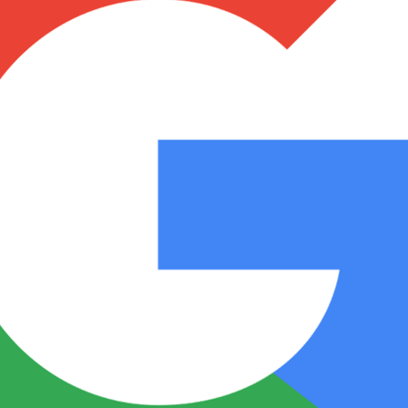
Notas
Notas
No
e en Cadena 3
El huracán de Arequito
Cadena 3 en