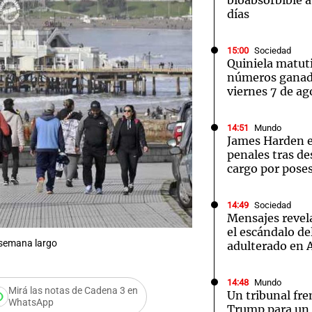
bioabsorbible 
días
15:00
Sociedad
Quiniela matut
números ganad
viernes 7 de ag
14:51
Mundo
James Harden e
penales tras d
cargo por pose
14:49
Sociedad
Mensajes revel
el escándalo de
e semana largo
adulterado en 
14:48
Mundo
Mirá las notas de Cadena 3 en
Un tribunal fre
WhatsApp
Trump para un 