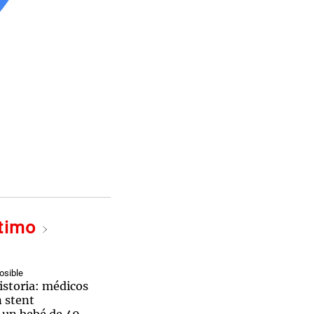
ltimo
osible
istoria: médicos
 stent