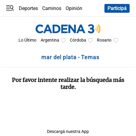
Deportes
Caminos
Opinión
Participá
Programas
Últimas coberturas
Últimas 24 h
En YouTube
Clima
Horóscopo
Lo Último
Argentina
Córdoba
Rosario
mar del plata - Temas
Por favor intente realizar la búsqueda más
tarde.
Descargá nuestra App