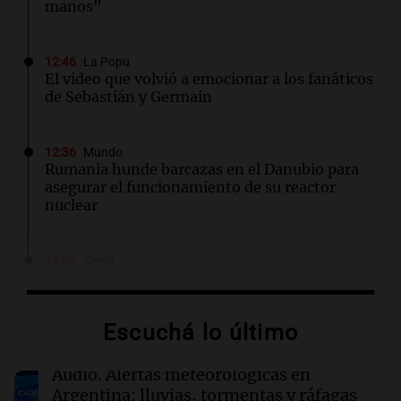
manos"
12:46
La Popu
El video que volvió a emocionar a los fanáticos
de Sebastián y Germain
12:36
Mundo
Rumania hunde barcazas en el Danubio para
asegurar el funcionamiento de su reactor
nuclear
12:33
Clima
Clima en Salta: cómo seguirá el tiempo este
jueves 6 de agosto
Escuchá lo último
12:33
Sociedad
El Coro Nacional de Niños se presentó en vivo
Audio.
Alertas meteorológicas en
con Nelson Castro tras su disolución por
Argentina: lluvias, tormentas y ráfagas