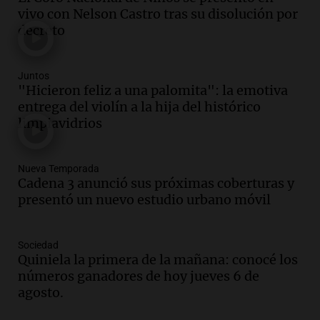
Noticias Rosario
vivo con Nelson Castro tras su disolución por
Episodios
decreto
Audio.
Senado debatirá proyecto de
propiedad privada sin controvertido
Juntos
capítulo de tierras hoy a las 14 horas
"Hicieron feliz a una palomita": la emotiva
Noticias
entrega del violín a la hija del histórico
Episodios
limpiavidrios
Audio.
Asesinan a influencer mexicano
César Gastelum durante transmisión en
vivo en Culiacán, Sinaloa
Nueva Temporada
Cadena 3 anunció sus próximas coberturas y
Panorama Federal
presentó un nuevo estudio urbano móvil
Episodios
Audio.
Detienen al esposo de mujer que
falleció tras supuesta explosión de
Sociedad
celular en Córdoba
Quiniela la primera de la mañana: conocé los
Noticias
números ganadores de hoy jueves 6 de
Episodios
agosto.
Audio.
El Vaticano expresa su apoyo a