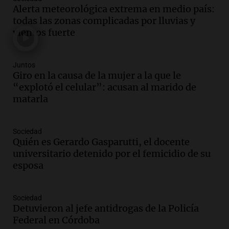
Audio.
Ley para regular refugios y
Alerta meteorológica extrema en medio país:
criaderos: "La superpoblación de perros
todas las zonas complicadas por lluvias y
y gatos es gravísima"
vientos fuerte
Noticias Rosario
Episodios
Audio.
Miedo al despido: el 46% de los
Juntos
empleados sufrió consecuencias
Giro en la causa de la mujer a la que le
negativas por sus redes sociales
“explotó el celular”: acusan al marido de
El dato confiable
matarla
Episodios
Audio.
Del semáforo a la universidad: la
Sociedad
conmovedora historia de "El Duende" y
Quién es Gerardo Gasparutti, el docente
su hija violinista
universitario detenido por el femicidio de su
La Mesa de Café
esposa
Episodios
Audio.
La pizzería más antigua de
Córdoba homenajeó a León XIV con una
Sociedad
Detuvieron al jefe antidrogas de la Policía
pizza esculpida con su rostro
Federal en Córdoba
Radioinforme 3