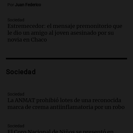
Episodios
Por
Juan Federico
Audio.
Cadena 3 presentó su nuevo
Estudio Urbano: recorrerá los barrios de
Sociedad
Córdoba
Estremecedor: el mensaje premonitorio que
Juntos
le dio un amigo al joven asesinado por su
Episodios
novia en Chaco
Audio.
Cadena 3 anunció sus próximas
coberturas y presentó un nuevo estudio
urbano móvil
Juntos
Sociedad
Episodios
Audio.
A 13 años de Salta 2141,
familiares mantienen vivo el reclamo de
Sociedad
memoria y justicia
La ANMAT prohibió lotes de una reconocida
Noticias Rosario
marca de crema antiinflamatoria por un robo
Episodios
Audio.
Trasladaron a Cantero a una
cárcel federal de máxima seguridad:
Sociedad
"Buscamos evitar que dirija delitos"
El Coro Nacional de Niños se presentó en