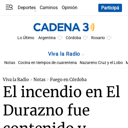
Deportes
Caminos
Opinión
Participá
Programas
Últimas coberturas
Últimas 24 h
En YouTube
Clima
Horóscopo
Lo Último
Argentina
Córdoba
Rosario
Viva la Radio
Notas
Cocina en tiempos de cuarentena
Nazareno Cruz y el Lobo
M
Viva la Radio
Notas
Fuego en Córdoba
El incendio en El
Durazno fue