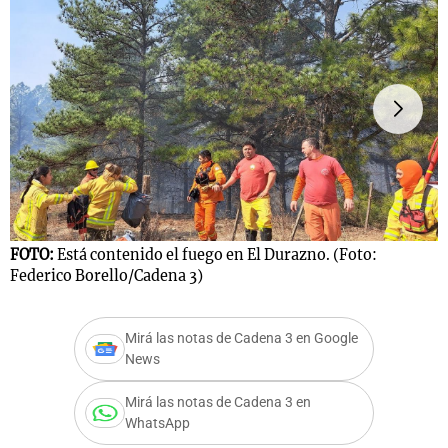
Notas
s
Notas
La Sole en
ial
Mundial 2026
Cadena 3
FOTO:
Está contenido el fuego en El Durazno. (Foto:
F
Federico Borello/Cadena 3)
F
Mirá las notas de Cadena 3 en Google
News
Mirá las notas de Cadena 3 en
WhatsApp