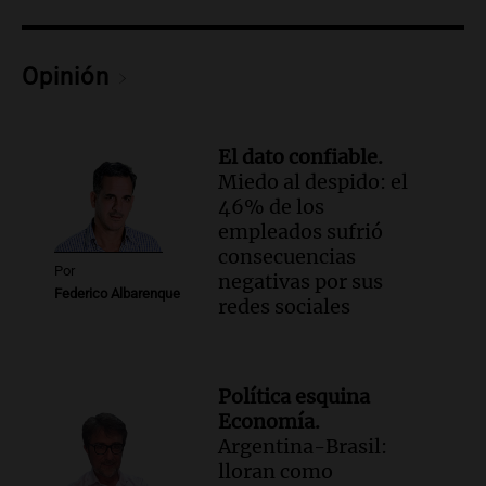
madres buscadoras en México en medio
de crisis de desapariciones
Panorama Federal
Opinión
Episodios
Audio.
Tormentas y vientos intensos
afectan Santa Fe: recomendaciones para
El dato confiable.
los vecinos
Miedo al despido: el
Noticias
46% de los
Episodios
empleados sufrió
Audio.
Ráfagas de viento fuertes
consecuencias
generan inconvenientes en Córdoba: un
Por
negativas por sus
árbol obstaculiza avenidas
Federico Albarenque
redes sociales
Noticias
Episodios
Audio.
A 13 años de Salta 2141,
familiares mantienen vivo el reclamo de
Política esquina
memoria y justicia
Economía.
Noticias Rosario
Argentina-Brasil:
Episodios
lloran como
Audio.
Los trabajadores de la Unión