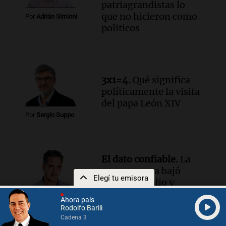
patriagrandistas lo
Obrera Metalúrgica advierten sobre
que no hicieron como
Por
Adrián Simioni
pérdida de empleos en la industria
politicos
metalúrgica
Panorama Federal
Episodios
3x1=4.
Qué significa
políticamente la visita
del papa León XIV
Por
Sergio Suppo
El dato confiable.
La
carne vacuna bajó
Elegí tu emisora
0,02% en julio y
acumula cuatro meses
Ahora país
Por
sin aumentos
Rodolfo Barili
Federico Albarenque
Cadena 3