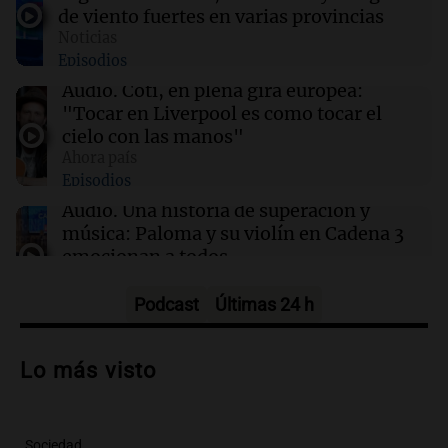
decreto
de viento fuertes en varias provincias
Noticias
Episodios
12:28
Clima
Clima en Tucumán: cómo seguirá el tiempo
Audio.
Coti, en plena gira europea:
este jueves 6 de agosto
"Tocar en Liverpool es como tocar el
cielo con las manos"
Ahora país
12:22
Clima
Episodios
Clima en Mendoza: cómo seguirá el tiempo
este jueves 6 de agosto
Audio.
Una historia de superación y
música: Paloma y su violín en Cadena 3
emocionan a todos
Noticias
Episodios
Podcast
Últimas 24 h
Audio.
“Hicieron feliz a una palomita”:
la emotiva entrega del violín a la hija del
Lo más visto
histórico limpiavidrios
Juntos
Episodios
Sociedad