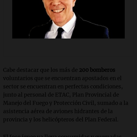
Cabe destacar que los más de
200 bomberos
voluntarios que se encuentran apostados en el
sector se encuentran en perfectas condiciones,
junto al personal de ETAC, Plan Provincial de
Manejo del Fuego y Protección Civil, sumado a la
asistencia aérea de aviones hidrantes de la
provincia y los helicópteros del Plan Federal.
El foco ígneo ya lleva consumidas y quemadas