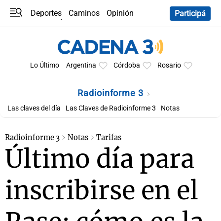
Deportes
Caminos
Opinión
Participá
Programas
Últimas coberturas
Últimas 24 h
En YouTube
Clima
Horóscopo
Lo Último
Argentina
Córdoba
Rosario
Radioinforme 3
Las claves del día
Las Claves de Radioinforme 3
Notas
Radioinforme 3
Notas
Tarifas
Último día para
inscribirse en el