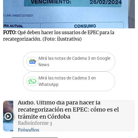
Notas
FOTO:
Qué deben hacer los usuarios de EPEC para la
s
Notas
recategorización. (Foto: ilustrativa)
La Sole en
ial
Mundial 2026
Cadena 3
Mirá las notas de Cadena 3 en Google
News
Mirá las notas de Cadena 3 en
WhatsApp
Audio.
Último día para hacer la
recategorización en EPEC: cómo es el
trámite en Córdoba
Radioinforme 3
Episodios