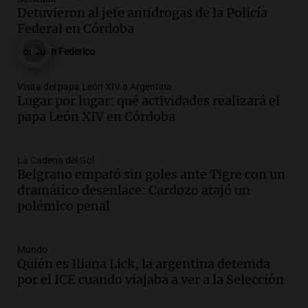
centro de esquí Penitentes Park tras
Detuvieron al jefe antidrogas de la Policía
siete años de cierre por falta de nieve
Federal en Córdoba
Panorama Federal
Por
Juan Federico
Episodios
Audio.
Madres en Rosario piden por la
Visita del papa León XIV a Argentina
Lugar por lugar: qué actividades realizará el
ley Joaquín.
papa León XIV en Córdoba
Viva la Radio Rosario
Episodios
Audio.
Juan Pedro Colombo, rematador
La Cadena del Gol
Belgrano empató sin goles ante Tigre con un
de hacienda: “Las tecnologías no
dramático desenlace: Cardozo atajó un
reemplazan el contacto con la gente”
polémico penal
La Argentina, hoy
Episodios
Audio.
Un trabajador herido tras caer a
Mundo
Quién es Iliana Lick, la argentina detenida
un pozo de 17 metros en Nueva Córdoba
por el ICE cuando viajaba a ver a la Selección
Panorama Federal
Episodios