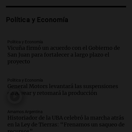
Audio.
Lanzamiento del Tigo 7 CSH: el
nuevo híbrido enchufable de Chery llega
Política y Economía
al mercado argentino
Panorama Federal
Episodios
Política y Economía
Audio.
Perito Moreno recibe la Copa
Vicuña firmó un acuerdo con el Gobierno de
Mundial de Natación de Invierno con
San Juan para fortalecer a largo plazo el
récords y atletas de 20 países
proyecto
Amamos Argentina
Episodios
Audio.
Conductor imputado por
Política y Economía
accidente fatal en San Luis dejó tres
General Motors levantará las suspensiones
jóvenes muertos y un herido grave
en Alvear y retomará la producción
Panorama Federal
Episodios
Amamos Argentina
Audio.
Historiador de la UBA celebró la
Historiador de la UBA celebró la marcha atrás
marcha atrás en la Ley de Tierras:
en la Ley de Tierras: “Frenamos un saqueo de
“Frenamos un saqueo de recursos”
recursos”