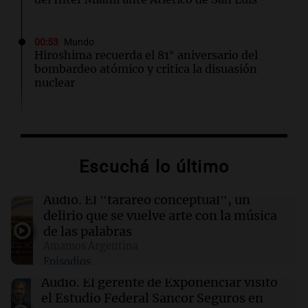
00:53
Mundo
Hiroshima recuerda el 81° aniversario del
bombardeo atómico y critica la disuasión
nuclear
00:32
Clima
Clima en Salta: cómo estará el tiempo este
jueves 6 de agosto
Escuchá lo último
00:27
Clima
Audio.
El "tarareo conceptual", un
Clima en Tucumán: cómo estará el tiempo
delirio que se vuelve arte con la música
este jueves 6 de agosto
de las palabras
Amamos Argentina
Episodios
00:21
Clima
Clima en Mendoza: cómo estará el tiempo
Audio.
El gerente de Exponenciar visitó
este jueves 6 de agosto
el Estudio Federal Sancor Seguros en