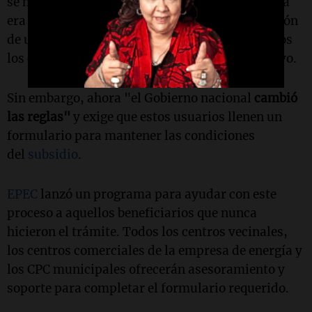
se había establecido con la Secretaría de Energía
era que alcanzaba con que
EPEC
enviara el padrón
de usuarios de tarifa social a la Secretaría y ellos
los categorizaban como N2", explicó Camponovo.
Sin embargo, ahora "el Gobierno nacional
cambió
las reglas"
y exige que estos usuarios llenen un
formulario para mantener las condiciones
del
subsidio
.
EPEC
lanzó un programa para ayudar con este
proceso a aquellos beneficiarios que nunca
hicieron el trámite. Todos los centros vecinales,
los centros comerciales de la empresa de energía y
los CPC municipales ofrecerán asesoramiento y
soporte para completar el formulario requerido.