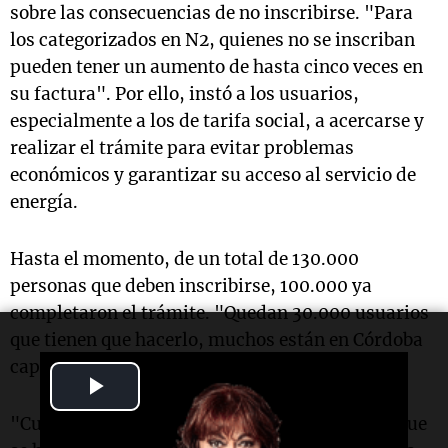
sobre las consecuencias de no inscribirse. "Para
los categorizados en N2, quienes no se inscriban
pueden tener un aumento de hasta cinco veces en
su factura". Por ello, instó a los usuarios,
especialmente a los de tarifa social, a acercarse y
realizar el trámite para evitar problemas
económicos y garantizar su acceso al servicio de
energía.
Hasta el momento, de un total de 130.000
personas que deben inscribirse, 100.000 ya
completaron el trámite. "Quedan 30.000 usuarios
que tienen que hacerlo, muchos están en Córdoba
capital", agregó Camponovo.
Play
"Cuando se lanzó la segmentación en 2022, lo que
Video