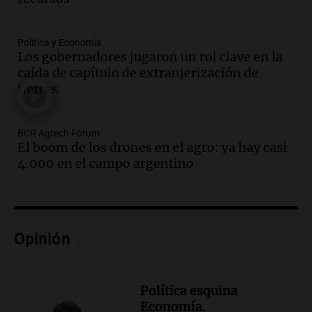
Amamos Argentina
Episodios
Audio.
Ahyre estuvo en el Estudio
Política y Economía
Federal Sancor Seguros y adelantó su
Los gobernadores jugaron un rol clave en la
nuevo tema a Cadena 3 Rosario.
caída de capítulo de extranjerización de
tierras
Viva la Radio Rosario
Episodios
Audio.
Cierre del Paso Internacional
BCR Agtech Forum
Cristo Redentor por acumulación de
El boom de los drones en el agro: ya hay casi
nieve se extiende a 22 días
4.000 en el campo argentino
Panorama Federal
Episodios
Audio.
Estudiantes de Italia realizan
prácticas docentes en Córdoba para
Opinión
enriquecer su formación educativa
Panorama Federal
Episodios
Política esquina
Audio.
La Universidad de Milán y su
Economía.
colaboración con la municipalidad para