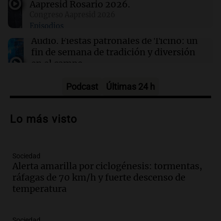
Aapresid Rosario 2026.
Congreso Aapresid 2026
00:16
Clima
Episodios
Clima en Santa Fe: cómo estará el tiempo este
jueves 6 de agosto
Audio.
Fiestas patronales de Ticino: un
fin de semana de tradición y diversión
en el campo
Panorama Federal
Episodios
Podcast
Últimas 24 h
Audio.
Preparativos para la feria en La
Bulalle, Córdoba: actividades y horarios
Lo más visto
de apertura
Panorama Federal
Episodios
Sociedad
Audio.
Río Gallegos enfrenta secuelas de
Alerta amarilla por ciclogénesis: tormentas,
lluvias, senadores manifiestan
ráfagas de 70 km/h y fuerte descenso de
oposición a ley de tierras
temperatura
Panorama Federal
Episodios
Audio.
Mendoza celebra la apertura del
Sociedad