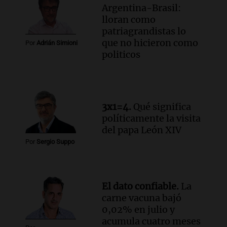
Argentina-Brasil:
la educación y parques
lloran como
Panorama Federal
patriagrandistas lo
Episodios
que no hicieron como
Por
Adrián Simioni
Audio.
El papamóvil de Juan Pablo II
politicos
revive con la visita de León XIV y una
historia nacida en Córdoba
Viva la Radio
Episodios
Audio.
Monseñor Fenoy celebra la visita
3x1=4.
Qué significa
de León XIV a Argentina y reflexiona
políticamente la visita
sobre su impacto espiritual
del papa León XIV
Panorama Federal
Por
Sergio Suppo
Episodios
Audio.
El ministro de Economía de Santa
Fe relativiza el impacto del fallo sobre
El dato confiable.
La
jubilaciones en la provincia
carne vacuna bajó
Panorama Federal
0,02% en julio y
Episodios
acumula cuatro meses