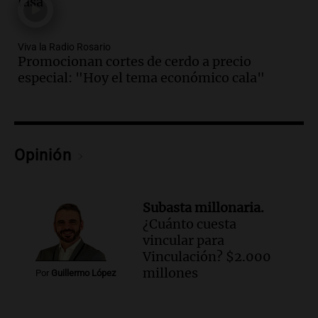
tasa"
del desayuno ideal: qué alimentos
conviene priorizar
Viva la Radio Rosario
Una mañana para todos
Promocionan cortes de cerdo a precio
Episodios
especial: "Hoy el tema económico cala"
Audio.
Murió Jorge Messi
Una mañana para todos
Episodios
Opinión
Audio.
Mateo, a los 25 años, lucha
contra el tiempo: necesita un trasplante
para poder seguir viviend
Subasta millonaria.
Una mañana para todos
¿Cuánto cuesta
Episodios
vincular para
Audio.
Estiman que la inflación nacional
Vinculación? $2.000
de julio será menor al 2,9% registrado
millones
Por
Guillermo López
en CABA
Una mañana para todos