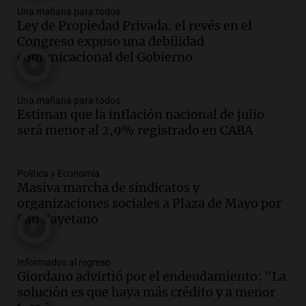
contrato de Leo con Barcelona
Una mañana para todos
Ley de Propiedad Privada: el revés en el
Una mañana para todos
Congreso expuso una debilidad
Episodios
comunicacional del Gobierno
Audio.
Joan Gaspart: "Sin Jorge, no sé si
Messi hubiera llegado adonde llegó"
Una mañana para todos
Una mañana para todos
Estiman que la inflación nacional de julio
Episodios
será menor al 2,9% registrado en CABA
Audio.
El orgullo y el sueño argentino de
Jorge Messi en una entrevista con Rony
Vargas en 2007
Política y Economía
Masiva marcha de sindicatos y
Una mañana para todos
organizaciones sociales a Plaza de Mayo por
Episodios
San Cayetano
Audio.
El abuelo de Agostina Vega, tras
las nuevas detenciones: "En esa casa
todos tenían algo que ver"
Informados al regreso
Una mañana para todos
Giordano advirtió por el endeudamiento: "La
Episodios
solución es que haya más crédito y a menor
Audio.
Una nutricionista derribó el mito