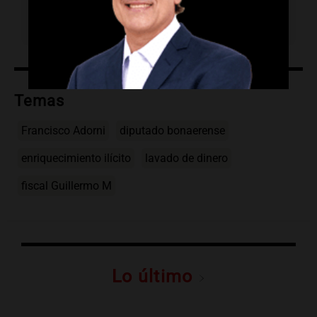
¿Cuándo ocurrió la imputación?
La imputación ocurrió este miércoles.
Temas
Francisco Adorni
diputado bonaerense
enriquecimiento ilícito
lavado de dinero
fiscal Guillermo M
Lo último