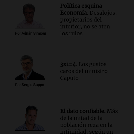
Episodios
Política esquina
Audio.
Altas Cumbres: rescataron a una
Economía.
Desalojos:
cabra que llevaba ocho días atrapada en
propietarios del
un precipicio
interior, no se aten
Una mañana para todos
los rulos
Por
Adrián Simioni
Episodios
Audio.
Chile planteó mejorar la
conectividad fronteriza, aérea y digital
con Jujuy
3x1=4.
Los gustos
Panorama Federal
caros del ministro
Episodios
Caputo
Audio.
Del fitness a la longevidad: por
Por
Sergio Suppo
qué crece el consumo de alimentos con
proteínas
Una mañana para todos
Episodios
El dato confiable.
Más
de la mitad de la
población reza en la
intimidad, según un