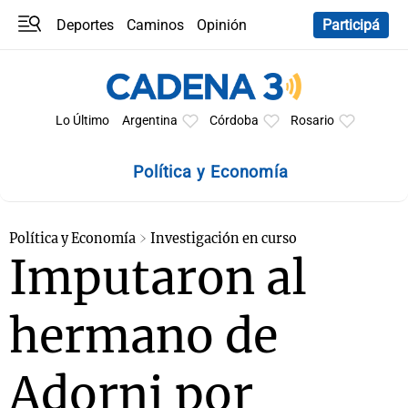
Deportes
Caminos
Opinión
Participá
Programas
Últimas coberturas
Últimas 24 h
En YouTube
Clima
Horóscopo
Lo Último
Argentina
Córdoba
Rosario
Política y Economía
Política y Economía
Investigación en curso
Imputaron al
hermano de
Adorni por