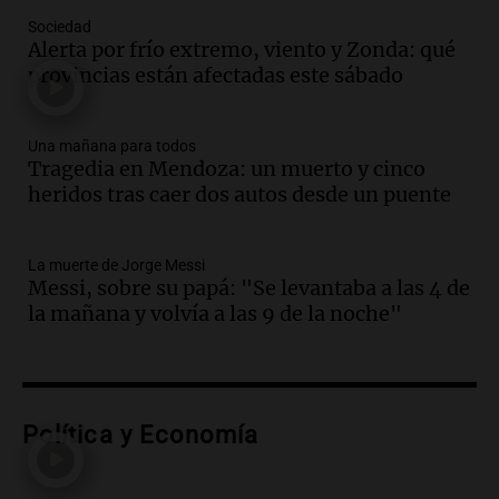
Una mañana para todos
Sociedad
Episodios
Alerta por frío extremo, viento y Zonda: qué
Audio.
Casabindo se prepara para una
provincias están afectadas este sábado
celebración única: 30.000 turistas y el
tradicional Toreo de la Vincha
Una mañana para todos
Una mañana para todos
Episodios
Tragedia en Mendoza: un muerto y cinco
heridos tras caer dos autos desde un puente
Audio.
Borges, abogada de Pourrain:
"Tres hombres se lo llevaron para
hacerle preguntas y nunca regresó"
La muerte de Jorge Messi
Una mañana para todos
Messi, sobre su papá: "Se levantaba a las 4 de
Episodios
la mañana y volvía a las 9 de la noche"
Audio.
Voluntarios limpiaron 9.000
metros del río Suquía y retiraron hasta
800 kilos de basura por jornada
Una mañana para todos
Episodios
Política y Economía
Audio.
La historia de la servilleta que
firmó Jorge Messi para el primer