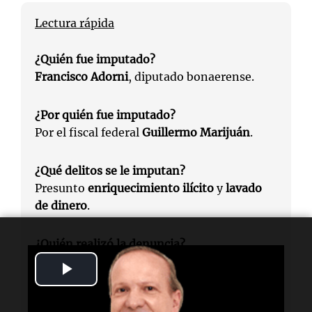
Lectura rápida
¿Quién fue imputado?
Francisco Adorni
, diputado bonaerense.
¿Por quién fue imputado?
Por el fiscal federal
Guillermo Marijuán
.
¿Qué delitos se le imputan?
Presunto
enriquecimiento ilícito
y
lavado
de dinero
.
¿Quién realizó la denuncia?
La denuncia fue realizada por la diputada
Play
nacional
Marcela Pagano
.
Video