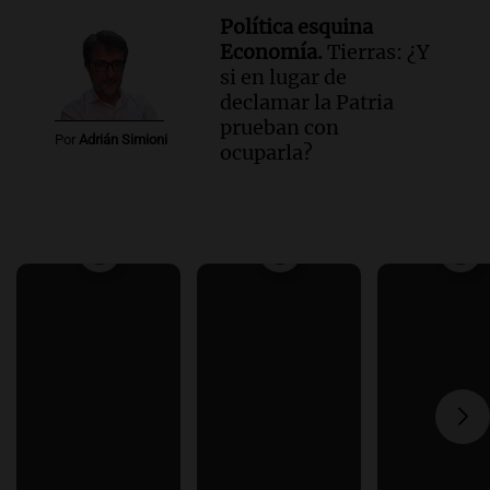
Política esquina
Economía.
Tierras: ¿Y
si en lugar de
declamar la Patria
prueban con
Por
Adrián Simioni
ocuparla?