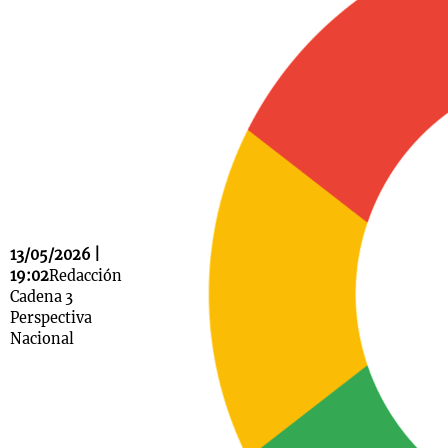
Notas
s
Notas
La Sole en
ial
Mundial 2026
Cadena 3
13/05/2026 |
19:02
Redacción
Cadena 3
Perspectiva
Nacional