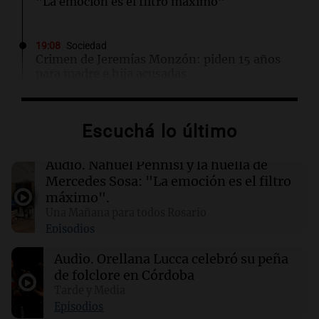
"La emoción es el filtro máximo"
19:08
Sociedad
Crimen de Jeremías Monzón: piden 15 años
para madre e hija acusadas
19:03
Mundo
Escuchá lo último
Acuerdo de defensa entre Turquía, Arabia
Saudí y Pakistán busca estabilidad regional
Audio.
Nahuel Pennisi y la huella de
Mercedes Sosa: "La emoción es el filtro
18:46
Deportes
máximo".
Inter Miami acompaña a Lionel Messi tras la
Una Mañana para todos Rosario
pérdida de su padre, Jorge Messi
Episodios
Audio.
Orellana Lucca celebró su peña
18:42
La Cadena del Gol
de folclore en Córdoba
River, en caída libre: perdió 1-0 ante Tigre y
sumó su cuarta derrota al hilo
Tarde y Media
Episodios