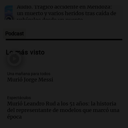
Audio.
Trágico accidente en Mendoza:
un muerto y varios heridos tras caída de
vehículos desde un puente
Panorama Federal
Episodios
Podcast
Audio.
Tragedia en Mendoza: un muerto
y cinco heridos tras caer dos autos desde
Lo más visto
un puente
Una mañana para todos
Episodios
Una mañana para todos
Audio.
Messi llegará esta noche a
Murió Jorge Messi
Rosario para acompañar a su familia
tras la muerte de su papá
Una mañana para todos
Espectáculos
Episodios
Murió Leandro Rud a los 51 años: la historia
Audio.
Ley de Propiedad Privada: el revés
del representante de modelos que marcó una
en el Congreso expuso una debilidad
época
comunicacional del Gobierno