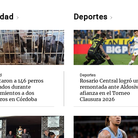
edad
Deportes
d
Deportes
taron a 146 perros
Rosario Central logró u
ados durante
remontada ante Aldosivi
amientos a dos
afianza en el Torneo
eros en Córdoba
Clausura 2026