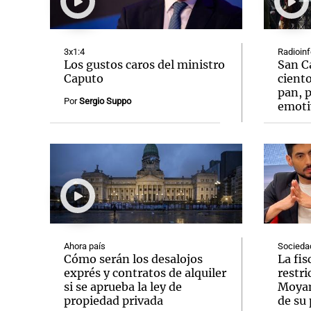
3x1:4
Radioin
Los gustos caros del ministro
San C
Caputo
ciento
pan, p
Notas
Notas
Por
Sergio Suppo
emoti
Editorial
Mundial 2026
La Sol
Ahora país
Socieda
Cómo serán los desalojos
La fis
exprés y contratos de alquiler
restr
si se aprueba la ley de
Moyan
propiedad privada
de su 