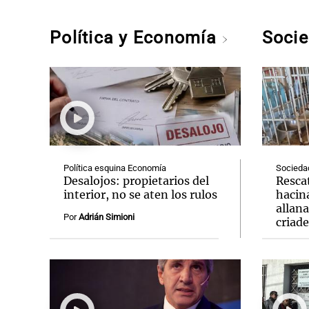
Política y Economía
Soci
Política esquina Economía
Socieda
Desalojos: propietarios del
Resca
interior, no se aten los rulos
hacin
allan
Por
Adrián Simioni
criad