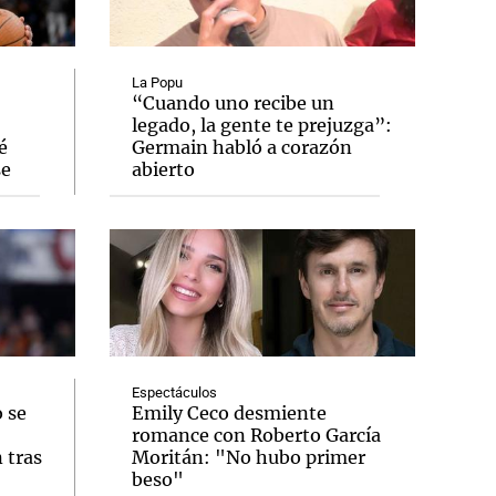
La Popu
“Cuando uno recibe un
legado, la gente te prejuzga”:
Notas
é
Germain habló a corazón
tas
Notas
se
abierto
Venezuela de
 Groenlandia
Comprometidos
Madur
Espectáculos
 se
Emily Ceco desmiente
romance con Roberto García
 tras
Moritán: "No hubo primer
beso"