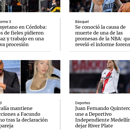
forme 3
Básquet
ayetano en Córdoba:
Se conoció la causa de
s de fieles pidieron
muerte de una de las
az y trabajo en una
promesas de la NBA: qu
Notas
Notas
No
va procesión
reveló el informe foren
e en Cadena 3
El huracán de Arequito
Cadena 3 en
d
Deportes
calía mantiene
Juan Fernando Quintero
icciones a Facundo
une a Deportivo
o tras la declaración
Independiente Medellín
pareja
dejar River Plate