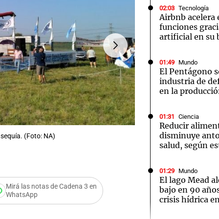
02:03
Tecnología
Airbnb acelera 
funciones graci
artificial en s
01:49
Mundo
Notas
Notas
No
El Pentágono so
industria de d
e en Cadena 3
El huracán de Arequito
Cadena 3 en
en la producci
01:31
Ciencia
Reducir alimen
disminuye anto
sequía. (Foto: NA)
salud, según es
FOTO:
El campo vuelve a la
01:29
Mundo
El lago Mead al
Mirá las notas de Cadena 3 en
bajo en 90 años
WhatsApp
crisis hídrica e