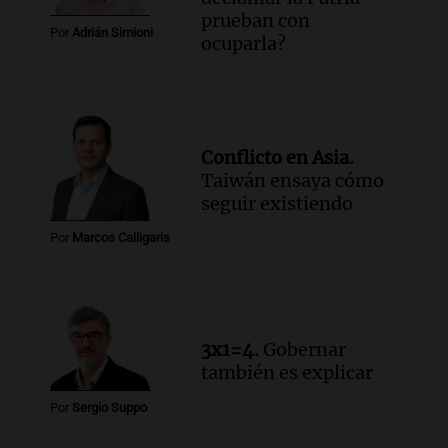
prueban con
Audio.
La amiga del Papa León XIV
Por
Adrián Simioni
ocuparla?
recordó su paso por Perú: "Nos decía
siempre: ''Difundan el milagro''"
Viva la Radio
Episodios
Audio.
Santa Fe, segunda provincia con
Conflicto en Asia.
más femicidios del país, según informe
Taiwán ensaya cómo
de Casa del Encuentro
seguir existiendo
Panorama Federal
Episodios
Por
Marcos Calligaris
Audio.
Santa Fe reactivará 1.500
viviendas paralizadas tras el cierre de
Procrear en la provincia
Panorama Federal
3x1=4.
Gobernar
Episodios
también es explicar
Por
Sergio Suppo