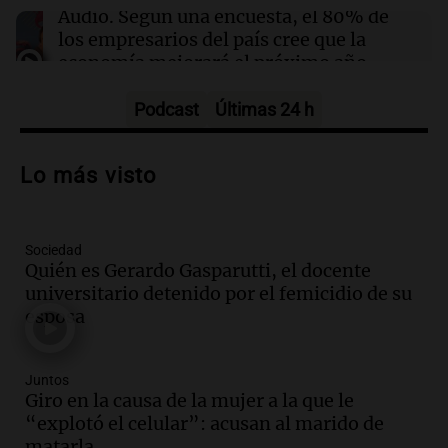
El brote de ébola en el Congo ya ha cobrado la
Audio.
Según una encuesta, el 80% de
vida de 330 niños menores de cinco años
los empresarios del país cree que la
economía mejorará el próximo año
Amamos Argentina
Episodios
Podcast
Últimas 24 h
Audio.
Carolina Losada: "Faltó que el
oficialismo la explique mejor" sobre la
Lo más visto
ley de propiedad privada
Informados al regreso
Episodios
Sociedad
Audio.
Debate en el Senado y protesta
Quién es Gerardo Gasparutti, el docente
en Rosario contra la ley de Propiedad
universitario detenido por el femicidio de su
Privada.
esposa
Viva la Radio Rosario
Episodios
Audio.
Manifestación en Rosario contra
Juntos
la ley de Propiedad Privada debatida en
Giro en la causa de la mujer a la que le
el Senado.
“explotó el celular”: acusan al marido de
Viva la Radio Rosario
matarla