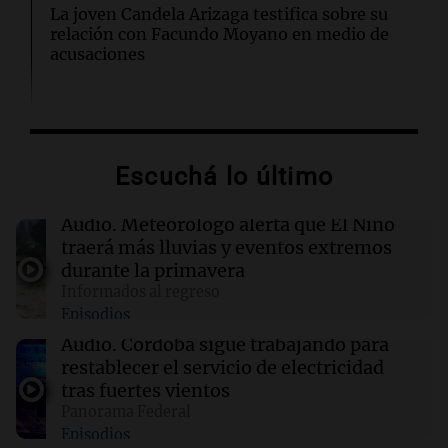
La joven Candela Arizaga testifica sobre su
relación con Facundo Moyano en medio de
acusaciones
19:09
Sociedad
Finalizan las lluvias en el AMBA: frío extremo
y mínimas de hasta 1 grado se esperan
Escuchá lo último
19:08
Política y Economía
Audio.
Meteorólogo alerta que El Niño
Industriales santafesinos cruzaron a Caputo:
traerá más lluvias y eventos extremos
"No resuelve problemas productivos"
durante la primavera
Informados al regreso
Episodios
19:05
Sociedad
La defensa de Facundo Moyano solicita
Audio.
Córdoba sigue trabajando para
levantar las restricciones impuestas en su
restablecer el servicio de electricidad
caso
tras fuertes vientos
Panorama Federal
Episodios
19:03
Mundo