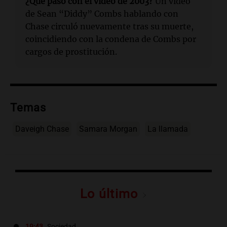
¿Qué pasó con el video de 2003?
Un video
de Sean “Diddy” Combs hablando con
Chase circuló nuevamente tras su muerte,
coincidiendo con la condena de Combs por
cargos de prostitución.
Temas
Daveigh Chase
Samara Morgan
La llamada
Lo último
19:43
Sociedad