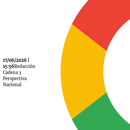
Notas
s
Notas
La Sole en
ial
Mundial 2026
Cadena 3
17/06/2026 |
15:56
Redacción
Cadena 3
Perspectiva
Nacional