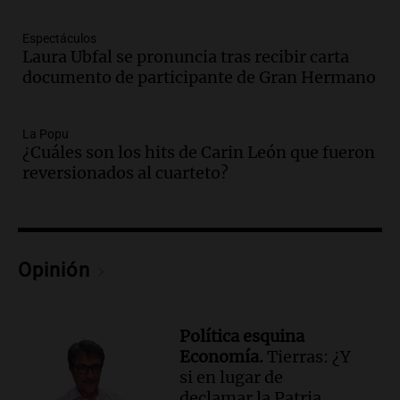
árbitros bajo la lupa tras fallos
controvertidos
Espectáculos
Panorama Federal
Laura Ubfal se pronuncia tras recibir carta
Episodios
documento de participante de Gran Hermano
Audio.
El kirchnerismo no logra apoyo
para modificar proyecto de propiedad
La Popu
privada en el Senado Nacional
¿Cuáles son los hits de Carin León que fueron
Panorama Federal
reversionados al cuarteto?
Episodios
Audio.
Estados Unidos advierte sobre
contrato entre cooperativa argentina y
Huawei en Neuquén
Opinión
Panorama Federal
Episodios
Audio.
El vicegobernador de Salta resalta
la presencia de 70.000 bolivianos en la
Política esquina
provincia y su integración
Economía.
Tierras: ¿Y
Panorama Federal
si en lugar de
Episodios
declamar la Patria