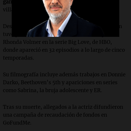
ganó en 2003 el MTV Movie Award
a la mejor
villana.
Después de aquel salto a la fama, Chase también
tuvo participación en la televisión. Interpretó a
Rhonda Volmer en la serie Big Love, de HBO,
donde apareció en 32 episodios a lo largo de cinco
temporadas.
Su filmografía incluye además trabajos en Donnie
Darko, Beethoven’s 5th y apariciones en series
como Sabrina, la bruja adolescente y ER.
Tras su muerte, allegados a la actriz difundieron
una campaña de recaudación de fondos en
GoFundMe.