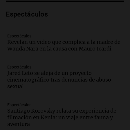
programa de movilidad sustentable
Viva la Radio
Espectáculos
Episodios
Audio.
Expertos advierten sobre posible
nevada en Mendoza este fin de semana
tras condiciones invernales
Espectáculos
Revelan un video que complica a la madre de
Panorama Federal
Wanda Nara en la causa con Mauro Icardi
Episodios
Audio.
Padres presentes, pero
distraídos: ¿Qué pasa con un niño
Espectáculos
cuando el padre mira mucho el teléfono?
Jared Leto se aleja de un proyecto
Educar entre todos
cinematográfico tras denuncias de abuso
Episodios
sexual
Audio.
Presentan el innovador Parque
Tecnológico en Villa María con dos
Espectáculos
edificios icónicos
Santiago Korovsky relata su experiencia de
Panorama Federal
filmación en Kenia: un viaje entre fauna y
Episodios
aventura
Audio.
Polémica en el fútbol argentino: