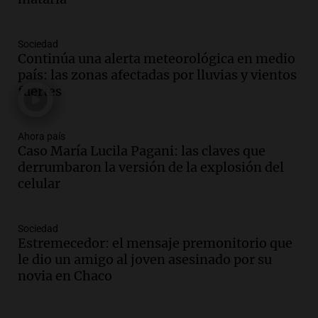
Episodios
Audio.
Luis Juez cuestionó la polémica
Sociedad
por la Ley de Tierras: "Construyeron un
Continúa una alerta meteorológica en medio
relato mentiroso"
país: las zonas afectadas por lluvias y vientos
Informados al regreso
fuertes
Episodios
Audio.
La Boulaille se prepara para su
gran expo, con concurso de panificados
Ahora país
Caso María Lucila Pagani: las claves que
y actividades destacadas
derrumbaron la versión de la explosión del
Panorama Federal
celular
Episodios
Audio.
Detienen en Salta a abogado que
violó libertad condicional al ir al
Sociedad
Mundial de Atlanta
Estremecedor: el mensaje premonitorio que
Panorama Federal
le dio un amigo al joven asesinado por su
Episodios
novia en Chaco
Audio.
La UNC entregó más bicicletas a
estudiantes y proyecta duplicar el