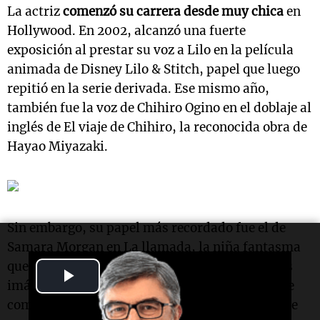
La actriz
comenzó su carrera desde muy chica
en
Hollywood. En 2002, alcanzó una fuerte
exposición al prestar su voz a Lilo en la película
animada de Disney Lilo & Stitch, papel que luego
repitió en la serie derivada. Ese mismo año,
también fue la voz de Chihiro Ogino en el doblaje al
inglés de El viaje de Chihiro, la reconocida obra de
Hayao Miyazaki.
Sin embargo, su papel más recordado fue el de
Samara Morgan en La llamada, la niña fantasma
que emerge del pozo y se convirtió en una de las
Play
imágenes más inquietantes del cine de terror de
Video
comienzos de los 2000. Por esa actuación, Chase