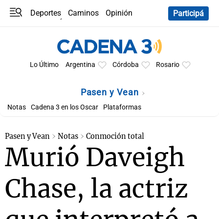
Deportes
Caminos
Opinión
Participá
Programas
Últimas coberturas
Últimas 24 h
En YouTube
Clima
Horóscopo
Lo Último
Argentina
Córdoba
Rosario
Pasen y Vean
Notas
Cadena 3 en los Oscar
Plataformas
Pasen y Vean
Notas
Conmoción total
Murió Daveigh
Chase, la actriz