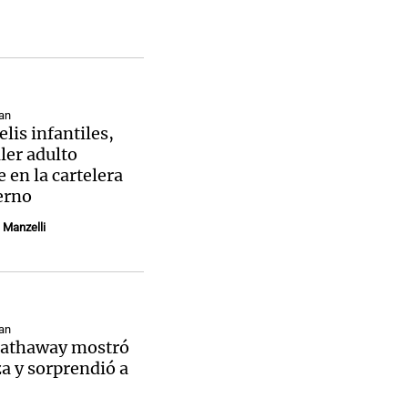
an
elis infantiles,
ller adulto
 en la cartelera
erno
Manzelli
an
athaway mostró
a y sorprendió a