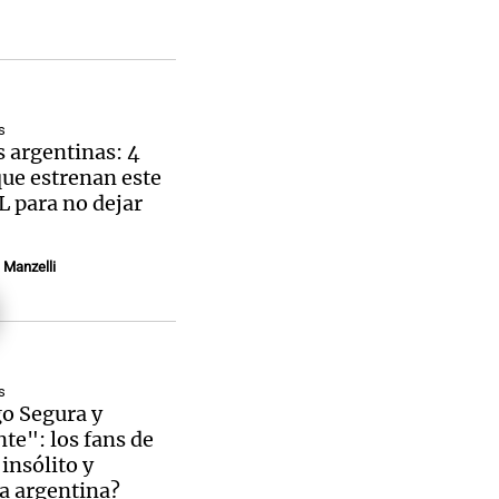
s
 argentinas: 4
que estrenan este
L para no dejar
Manzelli
s
o Segura y
te": los fans de
 insólito y
a argentina?