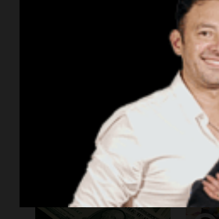
carga tributaria y el dólar
más d
atrasado, con mercado dispar
árbole
y tímido crédito
Por
Agustín Dadamio
Radioinforme 3
Socieda
Gvozdenovich, sobre la
Quini
sucesión de Marta Vidal: “El
los n
gobernador peronizó la
hoy ju
justicia”