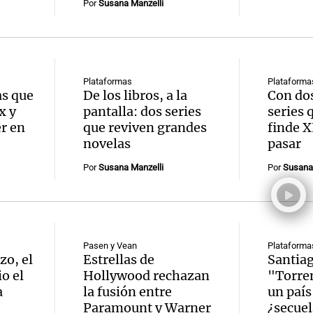
Por
Susana Manzelli
Plataformas
Plataforma
as que
De los libros, a la
Con dos
x y
pantalla: dos series
series 
er en
que reviven grandes
finde X
novelas
pasar
Por
Susana Manzelli
Por
Susana 
Pasen y Vean
Plataforma
zo, el
Estrellas de
Santiag
io el
Hollywood rechazan
"Torren
a
la fusión entre
un país
Paramount y Warner
¿secuel