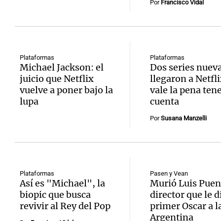
Por
Francisco Vidal
Plataformas
Plataformas
Michael Jackson: el
Dos series nuev
juicio que Netflix
llegaron a Netfli
vuelve a poner bajo la
vale la pena ten
lupa
cuenta
Por
Susana Manzelli
Plataformas
Pasen y Vean
Así es "Michael", la
Murió Luis Puen
biopic que busca
director que le d
revivir al Rey del Pop
primer Oscar a l
Argentina