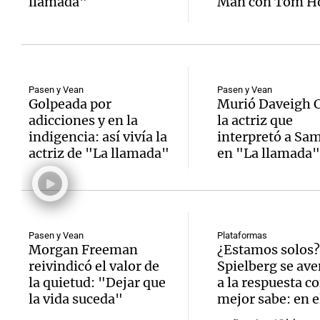
llamada"
Man con Tom Ho
Pasen y Vean
Pasen y Vean
Notas
Notas
Golpeada por
Murió Daveigh 
adicciones y en la
la actriz que
Editorial
Mundial 2026
La Sol
indigencia: así vivía la
interpretó a Sa
actriz de "La llamada"
en "La llamada"
Pasen y Vean
Plataformas
Morgan Freeman
¿Estamos solos?
reivindicó el valor de
Spielberg se ave
la quietud: "Dejar que
a la respuesta 
la vida suceda"
mejor sabe: en e