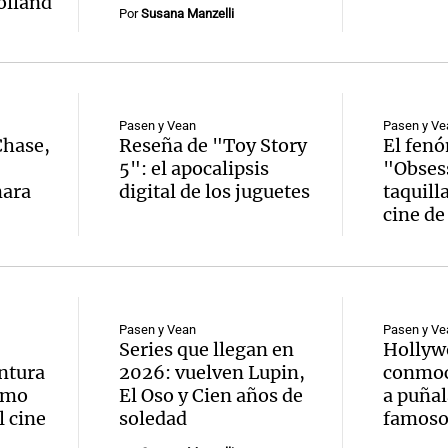
lland
Por
Susana Manzelli
Pasen y Vean
Pasen y Ve
Notas
Notas
No
Chase,
Reseña de "Toy Story
El fen
5": el apocalipsis
"Obses
e en Cadena 3
El huracán de Arequito
Cadena 3 en
mara
digital de los juguetes
taquilla
cine de
Pasen y Vean
Pasen y Ve
Series que llegan en
Hollywo
ntura
2026: vuelven Lupin,
conmoc
como
El Oso y Cien años de
a puñal
l cine
soledad
famoso