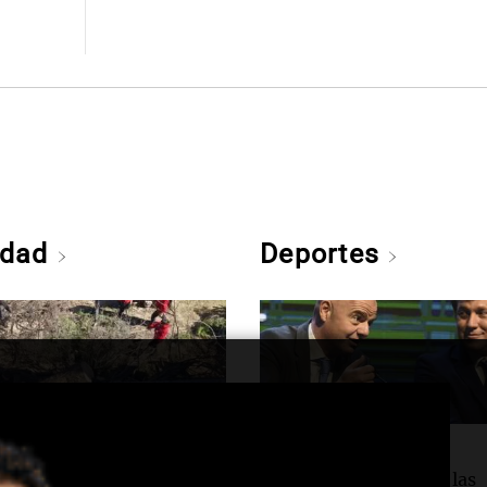
edad
Deportes
d
Deportes
es vientos en Córdoba:
Conmebol respalda las