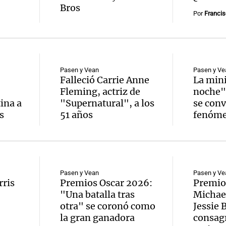
Bros
Por
Francis
Pasen y Vean
Pasen y Ve
:
Falleció Carrie Anne
La mini
Fleming, actriz de
noche" 
ina a
"Supernatural", a los
se conv
s
51 años
fenóme
Pasen y Vean
Pasen y Ve
ris
Premios Oscar 2026:
Premio
"Una batalla tras
Michael
otra" se coronó como
Jessie 
la gran ganadora
consag