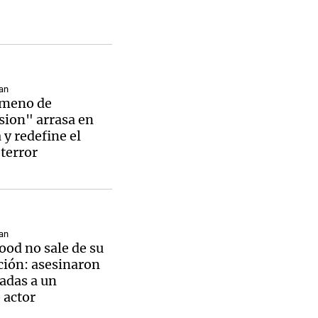
Notas
an
tas
Notas
ómeno de
Venezuela de
sion" arrasa en
 Groenlandia
Comprometidos
Madur
 y redefine el
 terror
an
od no sale de su
ión: asesinaron
adas a un
 actor