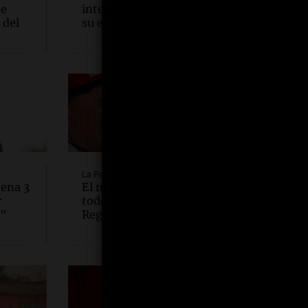
se
interprete a Silvina Luna en
 del
su esperada docuserie
La Popu
dena 3
El momento que emocionó a
r
todos: Fer Olmedo cantó "Te
o"
Regalo" con Sarita en brazos