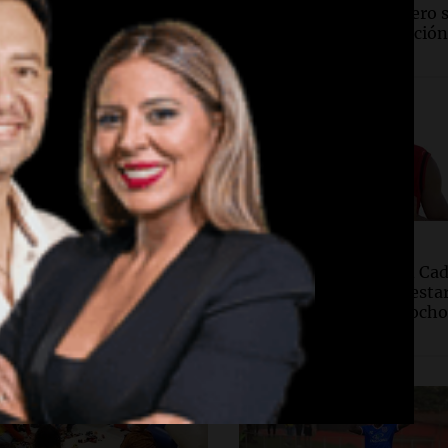
e 1.200 llamados,
disculpas de FIFA pero 
s caídos y cortes de luz
opone a la privatización
Mundial
d
Deportes
ela matutina: conocé
Walter Mazzanti en Ca
úmeros ganadores de
Rosario: "Vamos a esta
eves 6 de agosto.
entre los primeros och