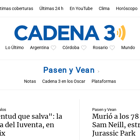
ltimas coberturas
Últimas 24 h
En YouTube
Clima
Horóscopo
Lo Último
Argentina
Córdoba
Rosario
Mundo
Pasen y Vean
Notas
Cadena 3 en los Oscar
Plataformas
ulos
Pasen y Vean
ntud que salva": la
Murió a los 78
a del Iuventa, en
Sam Neill, estr
ix
Jurassic Park