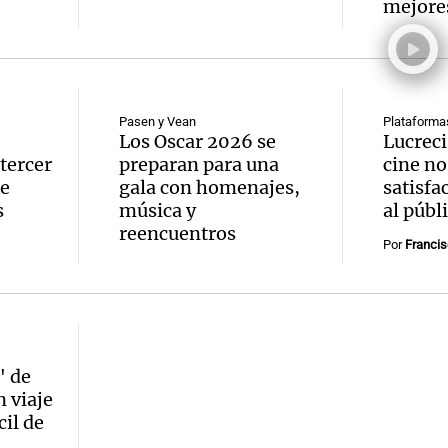
mejore
Pasen y Vean
Plataforma
Los Oscar 2026 se
Lucreci
tercer
preparan para una
cine no
me
gala con homenajes,
satisfa
s
música y
al públ
reencuentros
Por
Francis
" de
 viaje
cil de