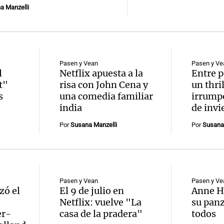
a Manzelli
Pasen y Vean
Pasen y Ve
l
Netflix apuesta a la
Entre p
t"
risa con John Cena y
un thri
s
una comedia familiar
irrumpe
india
de invi
Por
Susana Manzelli
Por
Susana 
Pasen y Vean
Pasen y Ve
zó el
El 9 de julio en
Anne H
Netflix: vuelve "La
su panz
er-
casa de la pradera"
todos