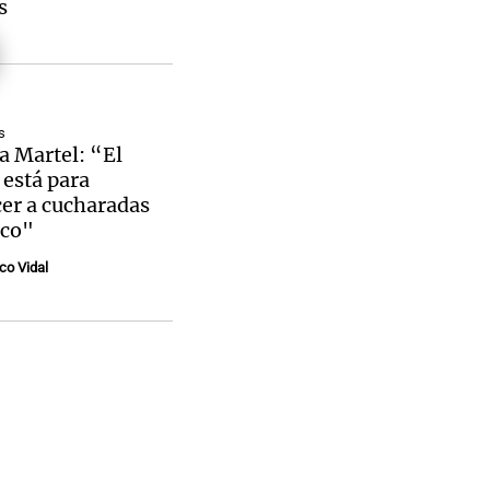
s
s
a Martel: “El
 está para
cer a cucharadas
ico"
co Vidal