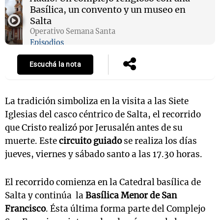
Basílica, un convento y un museo en
Salta
Operativo Semana Santa
Notas
Episodios
s
Notas
La Sole en
Escuchá la nota
ial
Mundial 2026
Cadena 3
La tradición simboliza en la visita a las Siete
Iglesias del casco céntrico de Salta, el recorrido
que Cristo realizó por Jerusalén antes de su
muerte. Este
circuito guiado
se realiza los días
jueves, viernes y sábado santo a las 17.30 horas.
El recorrido comienza en la Catedral basílica de
Salta y continúa la
Basílica Menor de San
Francisco
. Ésta última forma parte del Complejo