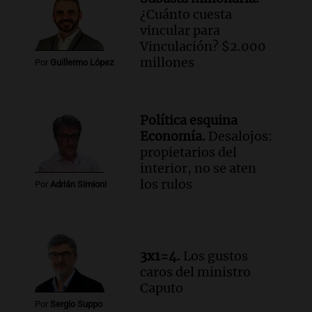
¿Cuánto cuesta
Audio.
Mateo, a los 25 años, lucha
vincular para
contra el tiempo: necesita un trasplante
Vinculación? $2.000
para poder seguir viviend
millones
Una mañana para todos
Por
Guillermo López
Episodios
Audio.
Estiman que la inflación nacional
de julio será menor al 2,9% registrado
Política esquina
en CABA
Economía.
Desalojos:
Una mañana para todos
propietarios del
Episodios
interior, no se aten
Audio.
Altas Cumbres: rescataron a una
los rulos
Por
Adrián Simioni
cabra que llevaba ocho días atrapada en
un precipicio
Una mañana para todos
Episodios
3x1=4.
Los gustos
Audio.
Chile planteó mejorar la
caros del ministro
conectividad fronteriza, aérea y digital
Caputo
con Jujuy
Por
Sergio Suppo