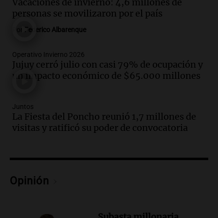
Vacaciones de invierno: 4,6 millones de
Jorge Messi en una entrevista con Rony
personas se movilizaron por el país
Vargas en 2007
Una mañana para todos
Por
Federico Albarenque
Episodios
Audio.
El abuelo de Agostina Vega, tras
Operativo Invierno 2026
las nuevas detenciones: "En esa casa
Jujuy cerró julio con casi 79% de ocupación y
todos tenían algo que ver"
un impacto económico de $65.000 millones
Una mañana para todos
Episodios
Juntos
Audio.
Una nutricionista derribó el mito
La Fiesta del Poncho reunió 1,7 millones de
del desayuno ideal: qué alimentos
visitas y ratificó su poder de convocatoria
conviene priorizar
Una mañana para todos
Episodios
Opinión
Audio.
Murió Jorge Messi
Una mañana para todos
Episodios
Subasta millonaria.