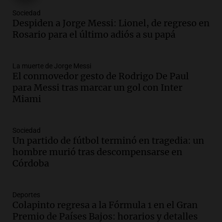
Episodios
Sociedad
Audio.
Messi llegará esta noche a
Despiden a Jorge Messi: Lionel, de regreso en
Rosario para acompañar a su familia
Rosario para el último adiós a su papá
tras la muerte de su papá
Una mañana para todos
La muerte de Jorge Messi
Episodios
El conmovedor gesto de Rodrigo De Paul
Audio.
Ley de Propiedad Privada: el revés
para Messi tras marcar un gol con Inter
en el Congreso expuso una debilidad
Miami
comunicacional del Gobierno
Una mañana para todos
Episodios
Sociedad
Un partido de fútbol terminó en tragedia: un
Audio.
Casabindo se prepara para una
hombre murió tras descompensarse en
celebración única: 30.000 turistas y el
Córdoba
tradicional Toreo de la Vincha
Una mañana para todos
Episodios
Deportes
Audio.
Borges, abogada de Pourrain:
Colapinto regresa a la Fórmula 1 en el Gran
"Tres hombres se lo llevaron para
Premio de Países Bajos: horarios y detalles