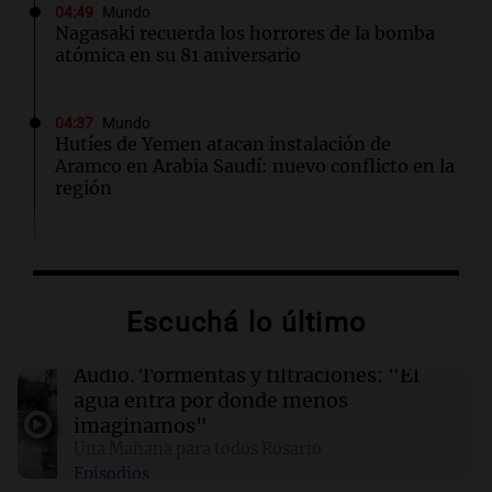
04:49
Mundo
Nagasaki recuerda los horrores de la bomba
atómica en su 81 aniversario
04:37
Mundo
Hutíes de Yemen atacan instalación de
Aramco en Arabia Saudí: nuevo conflicto en la
región
04:19
Mundo
Incendios forestales en Indonesia: se
intensifican las llamas en el Parque Nacional
Escuchá lo último
Bromo Tengger Semeru
Audio.
Tormentas y filtraciones: "El
03:26
Mundo
agua entra por donde menos
Chipre iniciará suministro de gas natural a
imaginamos"
Europa en marzo de 2028, según su ministro
Una Mañana para todos Rosario
de Energía
Episodios