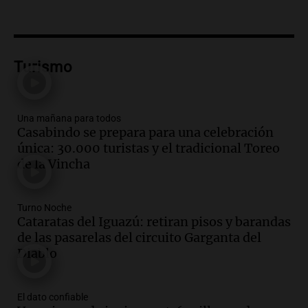
hacerle preguntas y nunca regresó"
Una mañana para todos
Episodios
Audio.
Voluntarios limpiaron 9.000
Turismo
metros del río Suquía y retiraron hasta
800 kilos de basura por jornada
Una mañana para todos
Episodios
Una mañana para todos
Casabindo se prepara para una celebración
Audio.
La historia de la servilleta que
única: 30.000 turistas y el tradicional Toreo
firmó Jorge Messi para el primer
de la Vincha
contrato de Leo con Barcelona
Una mañana para todos
Episodios
Turno Noche
Cataratas del Iguazú: retiran pisos y barandas
Audio.
Joan Gaspart: "Sin Jorge, no sé si
de las pasarelas del circuito Garganta del
Messi hubiera llegado adonde llegó"
Diablo
Una mañana para todos
Episodios
El dato confiable
Audio.
El orgullo y el sueño argentino de