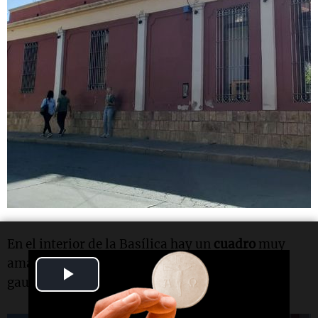
En el interior de la Basílica hay un
cuadro
muy
amado, a quien le pedimos o agradecemos las
Play
gauchadas que nos hizo, a
San cura Brochero
.
Video