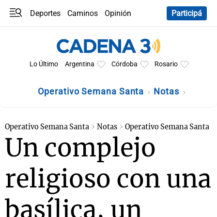
Deportes
Caminos
Opinión
Participá
Programas
Últimas coberturas
Últimas 24 h
En YouTube
Clima
Horóscopo
Lo Último
Argentina
Córdoba
Rosario
Operativo Semana Santa
Notas
Operativo Semana Santa
Notas
Operativo Semana Santa
Un complejo
religioso con una
basílica, un