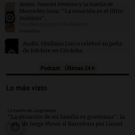
Audio.
Nahuel Pennisi y la huella de
02:13
Mundo
Mercedes Sosa: "La emoción es el filtro
Más de 1.300 vuelos cancelados en Shanghái
máximo".
ante la llegada del tifón Dolphin
Una Mañana para todos Rosario
Episodios
02:03
Tecnología
Audio.
Orellana Lucca celebró su peña
Airbnb acelera el lanzamiento de funciones
de folclore en Córdoba
gracias a la inteligencia artificial en su
búsqueda
Tarde y Media
Episodios
Podcast
Últimas 24 h
Audio.
Trágico accidente en Mendoza:
un muerto y varios heridos tras caída de
Lo más visto
vehículos desde un puente
Panorama Federal
Episodios
La muerte de Jorge Messi
Audio.
Tragedia en Mendoza: un muerto
"La situación de mi familia es gravísima": la
y cinco heridos tras caer dos autos desde
carta de Jorge Messi al Barcelona por Lionel
un puente
Una mañana para todos