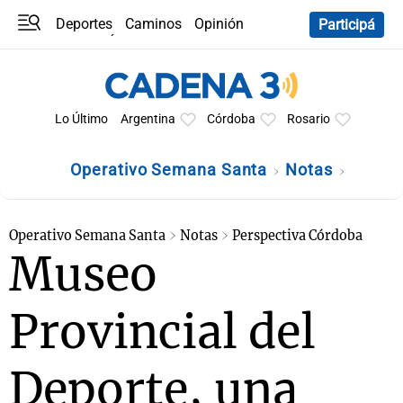
Deportes
Caminos
Opinión
Participá
Programas
Últimas coberturas
Últimas 24 h
En YouTube
Clima
Horóscopo
Lo Último
Argentina
Córdoba
Rosario
Operativo Semana Santa
Notas
Operativo Semana Santa
Notas
Perspectiva Córdoba
Museo
Provincial del
Deporte, una