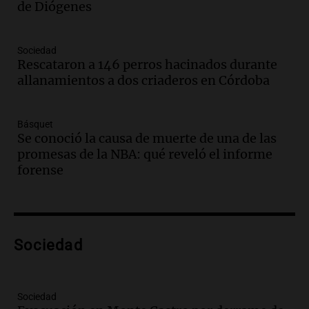
de Diógenes
Panorama Federal
Episodios
Audio.
Mañana inicia la gran exposición
Sociedad
en la Sociedad Rural de Bulaya con
Rescataron a 146 perros hacinados durante
actividades para toda la familia
allanamientos a dos criaderos en Córdoba
Panorama Federal
Episodios
Básquet
Audio.
Villa María presenta nuevos
Se conoció la causa de muerte de una de las
edificios y una casa del estudiante para
promesas de la NBA: qué reveló el informe
jóvenes de la región
forense
Panorama Federal
Episodios
Audio.
Preparativos finales para la gran
exposición en la sociedad rural de
Bulaya este sábado
Sociedad
Panorama Federal
Episodios
Audio.
Denuncias por represión en el
Sociedad