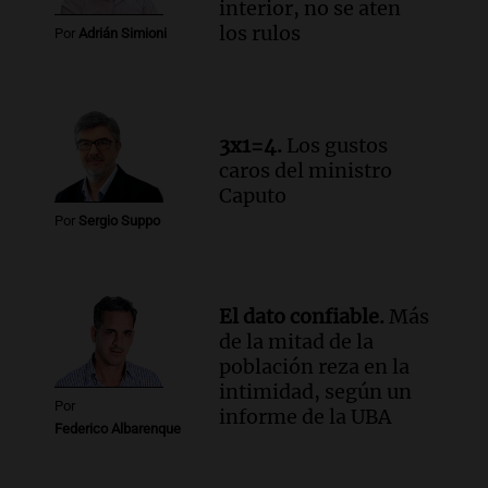
interior, no se aten
Episodios
los rulos
Por
Adrián Simioni
Audio.
Luciano Cáceres llega a Córdoba a
presentar “Paraíso”, una obra que
cuestiona certezas masculinas
Amamos Argentina
3x1=4.
Los gustos
Episodios
caros del ministro
Caputo
Por
Sergio Suppo
El dato confiable.
Más
de la mitad de la
población reza en la
intimidad, según un
Por
informe de la UBA
Federico Albarenque