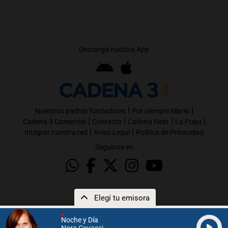
Descargá nuestra App
|
|
Nuestros padres fundadores
Por siempre Mario
|
|
|
|
Cadena 3 Comercial
Contacto
Cadena Heat
La Popu
|
|
Integrar nuestra red
Aviso Legal
Política de Privacidad
Seguinos en
Elegí tu emisora
Noche y Día