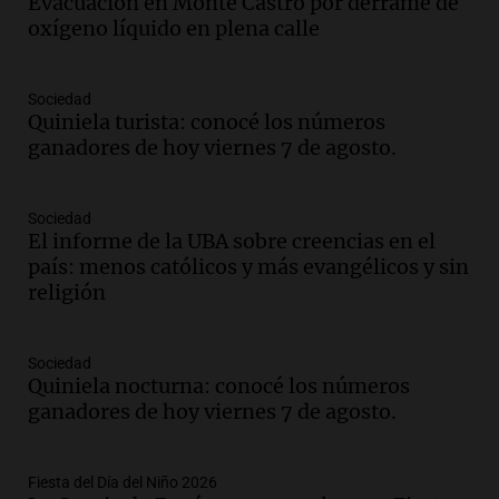
Congreso y evacuación por derrame de
Evacuación en Monte Castro por derrame de
oxígeno en Montecastro
oxígeno líquido en plena calle
Panorama Federal
Episodios
Sociedad
Audio.
Río Gallegos reporta frío extremo
Quiniela turista: conocé los números
y llega avión para escuelas de la décima
ganadores de hoy viernes 7 de agosto.
brigada aérea
Panorama Federal
Episodios
Sociedad
El informe de la UBA sobre creencias en el
Audio.
La justicia reconoce al COVID
país: menos católicos y más evangélicos y sin
como enfermedad laboral tras la muerte
religión
de un docente
Panorama Federal
Episodios
Sociedad
Audio.
Aumento de tarifas de luz en San
Quiniela nocturna: conocé los números
Luis a partir de agosto por nueva
ganadores de hoy viernes 7 de agosto.
regulación de la energía
Panorama Federal
Episodios
Fiesta del Día del Niño 2026