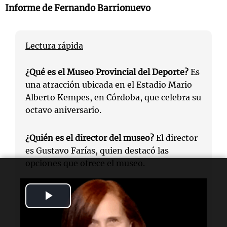
Informe de Fernando Barrionuevo
Lectura rápida
¿Qué es el Museo Provincial del Deporte?
Es
una atracción ubicada en el Estadio Mario
Alberto Kempes, en Córdoba, que celebra su
octavo aniversario.
¿Quién es el director del museo?
El director
es Gustavo Farías, quien destacó las
opciones que ofrece el museo.
¿Cuándo estará abierto el museo durante
Play
Semana Santa?
Estará abierto todos los
Video
días excepto el jueves, de 10 a 13 horas y de