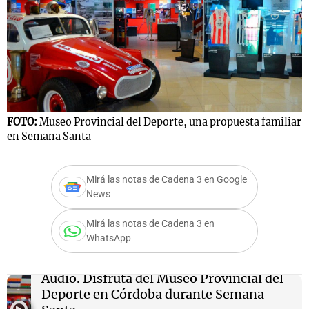
Notas
s
Notas
La Sole en
ial
Mundial 2026
Cadena 3
FOTO:
Museo Provincial del Deporte, una propuesta familiar
en Semana Santa
Mirá las notas de Cadena 3 en Google
News
Mirá las notas de Cadena 3 en
WhatsApp
Audio.
Disfrutá del Museo Provincial del
Deporte en Córdoba durante Semana