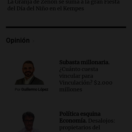
La Granja de Zenón se suma a la gran Fiesta
Audio.
Gabriela Irrazábal: “Un 35,5% de
del Día del Niño en el Kempes
la población del país fue a templos a
buscar ayuda el último año”
La Argentina, hoy
Episodios
Audio.
"Algo pasó al aterrizar": dudas
Opinión
sobre la muerte del kitesurfista en
Santa Fe.
Noticias Rosario
Subasta millonaria.
Episodios
¿Cuánto cuesta
Audio.
José Roccuzzo, cortes de carne y
vincular para
compras de Antonella: bromas en
Vinculación? $2.000
Rosario.
millones
Por
Guillermo López
Ahora país
Episodios
Audio.
José Roccuzzo, cortes de carne y
Política esquina
compras de Antonella: bromas en
Economía.
Desalojos:
Rosario.
propietarios del
Viva la Radio Rosario