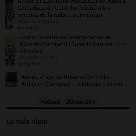
Audio.
El Ensamble Municipal de Música
Ciudadana de Córdoba deleitó a los
oyentes de la radio a puro tango
00:11
Clima
Amamos Argentina
Clima en Rosario: cómo estará el tiempo este
Episodios
sábado 8 de agosto
Audio.
Boletín de Calificaciones de
Marcelo Lamberti (Rosario Central 2 - 1
00:08
La Cadena del Gol
Aldosivi)
Independiente Rivadavia venció de local a
Deportes Rosario
Estudiantes de Río Cuarto y escala posiciones
Episodios
en su zona
Audio.
2° gol de Rosario Central a
Aldosivi (Campaz) - relato Gato Greco
Deportes Rosario
Episodios
Podcast
Últimas 24 h
Audio.
Nuevo desarrollo urbano y casa
del estudiante impulsan el crecimiento
Lo más visto
en Villa María
Panorama Federal