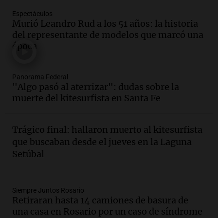
Episodios
Espectáculos
Audio.
La gran exposición de la rural de
Murió Leandro Rud a los 51 años: la historia
la Bulaya abrirá sus puertas mañana con
del representante de modelos que marcó una
diversas actividades y sorpresas
época
Panorama Federal
Episodios
Audio.
Villa María presenta nuevos
Panorama Federal
edificios y proyecta una casa del
"Algo pasó al aterrizar": dudas sobre la
estudiante con 48 municipios
muerte del kitesurfista en Santa Fe
involucrados
Panorama Federal
Episodios
Trágico final: hallaron muerto al kitesurfista
Audio.
1° gol de Rosario Central a
que buscaban desde el jueves en la Laguna
Aldosivi (Zalazar en contra) - relato
Setúbal
Gato Greco
Deportes Rosario
Episodios
Audio.
Recomendaciones de vino
Siempre Juntos Rosario
Retiraran hasta 14 camiones de basura de
bonarda para disfrutar el fin de semana
una casa en Rosario por un caso de síndrome
en Mendoza