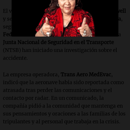
El vuelo había despegado del
Centro Aéreo Roswell
y se dirigía al
Aeropuerto Regional Sierra Blanca
,
según un comunicado de la
Administración
Federal de Aviación
(FAA). Tanto la FAA como la
Junta Nacional de Seguridad en el Transporte
(NTSB) han iniciado una investigación sobre el
accidente.
La empresa operadora,
Trans Aero MedEvac
,
indicó que la aeronave había sido reportada como
atrasada tras perder las comunicaciones y el
contacto por radar. En un comunicado, la
compañía pidió a la comunidad que mantenga en
sus pensamientos y oraciones a las familias de los
tripulantes y al personal que trabaja en la crisis.