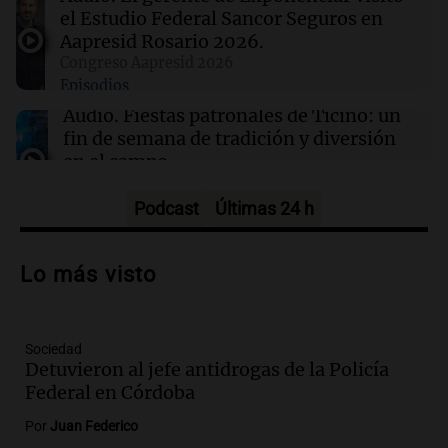
el Estudio Federal Sancor Seguros en
00:00
Clima
Aapresid Rosario 2026.
Clima en Córdoba: cómo estará el tiempo este
Congreso Aapresid 2026
jueves 6 de agosto
Episodios
Audio.
Fiestas patronales de Ticino: un
fin de semana de tradición y diversión
en el campo
Panorama Federal
Episodios
Podcast
Últimas 24 h
Audio.
Preparativos para la feria en La
Bulalle, Córdoba: actividades y horarios
Lo más visto
de apertura
Panorama Federal
Episodios
Sociedad
Audio.
Río Gallegos enfrenta secuelas de
Detuvieron al jefe antidrogas de la Policía
lluvias, senadores manifiestan
Federal en Córdoba
oposición a ley de tierras
Panorama Federal
Por
Juan Federico
Episodios