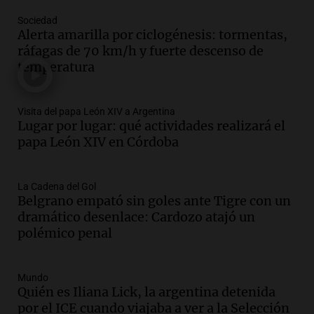
Audio.
Mendoza celebra la apertura del
Sociedad
Alerta amarilla por ciclogénesis: tormentas,
centro de esquí Penitentes Park tras
ráfagas de 70 km/h y fuerte descenso de
siete años de cierre por falta de nieve
temperatura
Panorama Federal
Episodios
Audio.
Madres en Rosario piden por la
Visita del papa León XIV a Argentina
Lugar por lugar: qué actividades realizará el
ley Joaquín.
papa León XIV en Córdoba
Viva la Radio Rosario
Episodios
Audio.
Juan Pedro Colombo, rematador
La Cadena del Gol
Belgrano empató sin goles ante Tigre con un
de hacienda: “Las tecnologías no
dramático desenlace: Cardozo atajó un
reemplazan el contacto con la gente”
polémico penal
La Argentina, hoy
Episodios
Audio.
Un trabajador herido tras caer a
Mundo
Quién es Iliana Lick, la argentina detenida
un pozo de 17 metros en Nueva Córdoba
por el ICE cuando viajaba a ver a la Selección
Panorama Federal