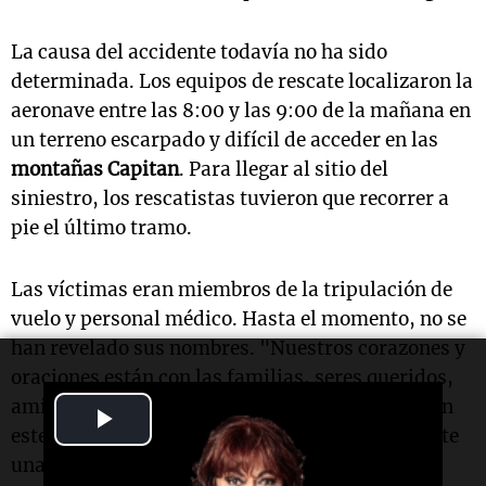
La causa del accidente todavía no ha sido
determinada. Los equipos de rescate localizaron la
aeronave entre las 8:00 y las 9:00 de la mañana en
un terreno escarpado y difícil de acceder en las
montañas Capitan
. Para llegar al sitio del
siniestro, los rescatistas tuvieron que recorrer a
pie el último tramo.
Las víctimas eran miembros de la tripulación de
vuelo y personal médico. Hasta el momento, no se
han revelado sus nombres. "Nuestros corazones y
oraciones están con las familias, seres queridos,
amigos y colegas de quienes perdieron la vida en
Play
este trágico incidente", manifestó Burns durante
Video
una conferencia de prensa.