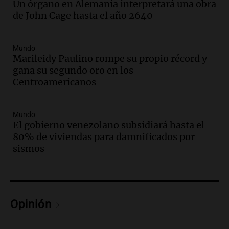
Un órgano en Alemania interpretará una obra
“Frenamos un saqueo de recursos”
de John Cage hasta el año 2640
Amamos Argentina
Episodios
Audio.
Ahyre estuvo en el Estudio
Mundo
Federal Sancor Seguros y adelantó su
Marileidy Paulino rompe su propio récord y
nuevo tema a Cadena 3 Rosario.
gana su segundo oro en los
Centroamericanos
Viva la Radio Rosario
Episodios
Audio.
Cierre del Paso Internacional
Mundo
Cristo Redentor por acumulación de
El gobierno venezolano subsidiará hasta el
nieve se extiende a 22 días
80% de viviendas para damnificados por
Panorama Federal
sismos
Episodios
Audio.
Estudiantes de Italia realizan
prácticas docentes en Córdoba para
enriquecer su formación educativa
Opinión
Panorama Federal
Episodios