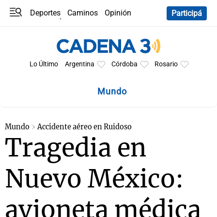
Deportes
Caminos
Opinión
Participá
Programas
Últimas coberturas
Últimas 24 h
En YouTube
Clima
Horóscopo
Lo Último
Argentina
Córdoba
Rosario
Mundo
Mundo
Accidente aéreo en Ruidoso
Tragedia en
Nuevo México:
avioneta médica