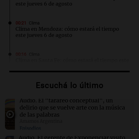
este jueves 6 de agosto
00:21
Clima
Clima en Mendoza: cómo estará el tiempo
este jueves 6 de agosto
00:16
Clima
Clima en Santa Fe: cómo estará el tiempo este
jueves 6 de agosto
Escuchá lo último
00:11
Clima
Clima en Rosario: cómo estará el tiempo este
jueves 6 de agosto
Audio.
El "tarareo conceptual", un
delirio que se vuelve arte con la música
de las palabras
00:05
Clima
Amamos Argentina
Clima en CABA: cómo estará el tiempo este
Episodios
jueves 6 de agosto
Audio.
El gerente de Exponenciar visitó