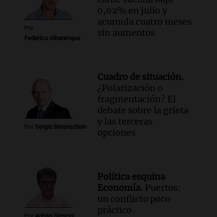
Episodios
0,02% en julio y
acumula cuatro meses
Por
sin aumentos
Federico Albarenque
Cuadro de situación.
¿Polarización o
fragmentación? El
debate sobre la grieta
y las terceras
Por
Sergio Berensztein
opciones
Política esquina
Economía.
Puertos:
un conflicto poco
práctico
Por
Adrián Simioni