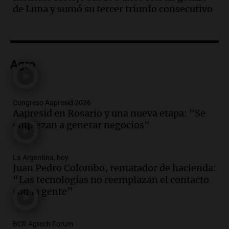
"Tres hombres se lo llevaron para
de Luna y sumó su tercer triunfo consecutivo
hacerle preguntas y nunca regresó"
Una mañana para todos
Episodios
Audio.
Voluntarios limpiaron 9.000
Agro
metros del río Suquía y retiraron hasta
800 kilos de basura por jornada
Una mañana para todos
Episodios
Congreso Aapresid 2026
Aapresid en Rosario y una nueva etapa: "Se
Audio.
La historia de la servilleta que
empiezan a generar negocios"
firmó Jorge Messi para el primer
contrato de Leo con Barcelona
Una mañana para todos
La Argentina, hoy
Episodios
Juan Pedro Colombo, rematador de hacienda:
“Las tecnologías no reemplazan el contacto
Audio.
Joan Gaspart: "Sin Jorge, no sé si
con la gente”
Messi hubiera llegado adonde llegó"
Una mañana para todos
Episodios
BCR Agtech Forum