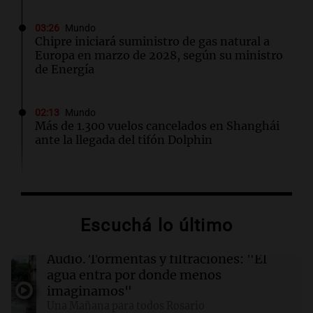
03:26
Mundo
Chipre iniciará suministro de gas natural a
Europa en marzo de 2028, según su ministro
de Energía
02:13
Mundo
Más de 1.300 vuelos cancelados en Shanghái
ante la llegada del tifón Dolphin
02:03
Tecnología
Airbnb acelera el lanzamiento de funciones
gracias a la inteligencia artificial en su
Escuchá lo último
búsqueda
Audio.
Tormentas y filtraciones: "El
01:49
Mundo
agua entra por donde menos
El Pentágono solicita a la industria de defensa
imaginamos"
un aumento en la producción de armas
Una Mañana para todos Rosario