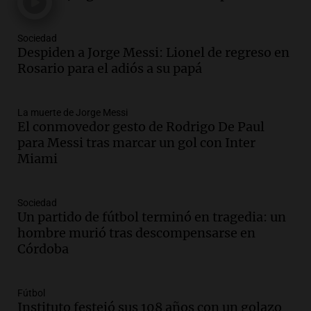
un puente
Una mañana para todos
Episodios
Sociedad
Audio.
Messi llegará esta noche a
Despiden a Jorge Messi: Lionel de regreso en
Rosario para acompañar a su familia
Rosario para el adiós a su papá
tras la muerte de su papá
Una mañana para todos
La muerte de Jorge Messi
Episodios
El conmovedor gesto de Rodrigo De Paul
Audio.
Ley de Propiedad Privada: el revés
para Messi tras marcar un gol con Inter
en el Congreso expuso una debilidad
Miami
comunicacional del Gobierno
Una mañana para todos
Episodios
Sociedad
Un partido de fútbol terminó en tragedia: un
Audio.
Casabindo se prepara para una
hombre murió tras descompensarse en
celebración única: 30.000 turistas y el
Córdoba
tradicional Toreo de la Vincha
Una mañana para todos
Episodios
Fútbol
Audio.
Borges, abogada de Pourrain:
Instituto festejó sus 108 años con un golazo