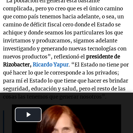
“La población en general está bastante
complicada, pero yo creo que es el único camino
que como país tenemos hacia adelante, o sea, un
camino de déficit fiscal cero donde el Estado se
achique y donde seamos los particulares los que
invirtamos y produzcamos, sigamos adelante
investigando y generando nuevas tecnologías con
nuevos productos”, reflexionó el
presidente de
Rizobacter,
Ricardo Yapur
. “El Estado no tiene por
qué hacer lo que le corresponde a los privados;
para mí el Estado lo que tiene que hacer es brindar
seguridad, educación y salud, pero el resto de las
cosas las tenemos que generar nosotros”.
Play
Un camino de déficit fiscal cero
Video
donde el Estado se achique y