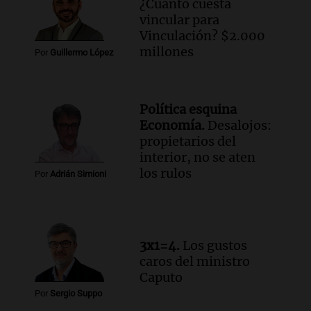
¿Cuánto cuesta
vincular para
Audio.
Mateo, a los 25 años, lucha
Vinculación? $2.000
contra el tiempo: necesita un trasplante
millones
Por
Guillermo López
para poder seguir viviend
Una mañana para todos
Episodios
Política esquina
Audio.
Estiman que la inflación nacional
Economía.
Desalojos:
de julio será menor al 2,9% registrado
propietarios del
en CABA
interior, no se aten
Una mañana para todos
los rulos
Por
Adrián Simioni
Episodios
Audio.
Altas Cumbres: rescataron a una
cabra que llevaba ocho días atrapada en
un precipicio
3x1=4.
Los gustos
Una mañana para todos
caros del ministro
Episodios
Caputo
Audio.
Chile planteó mejorar la
Por
Sergio Suppo
conectividad fronteriza, aérea y digital