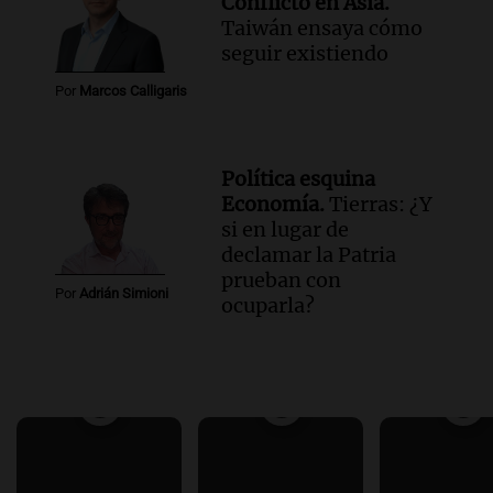
Conflicto en Asia.
Taiwán ensaya cómo
seguir existiendo
Por
Marcos Calligaris
Política esquina
Economía.
Tierras: ¿Y
si en lugar de
declamar la Patria
prueban con
Por
Adrián Simioni
ocuparla?