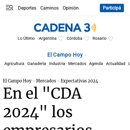
Deportes
Caminos
Opinión
Participá
Programas
Últimas coberturas
Últimas 24 h
En YouTube
Clima
Horóscopo
Lo Último
Argentina
Córdoba
Rosario
El Campo Hoy
Agricultura
Ganadería
Industria
Mercados
Agenda
Actualidad
El Campo Hoy
Mercados
Expectativas 2024
En el "CDA
2024" los