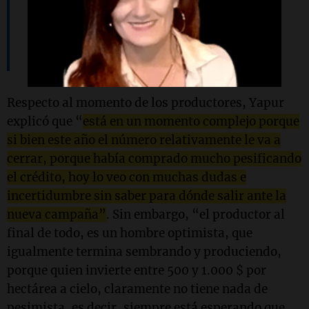
donde seamos los particulares los
que invirtamos y produzcamos
Respecto al momento de los productores, Yapur
explicó que “
está en un momento complejo porque
si bien este año el número relativamente le va a
cerrar, porque había comprado mucho pesificando
el crédito, hoy lo veo con muchas dudas e
incertidumbre sin saber para dónde salir ante la
nueva campaña”
. Sin embargo, “el productor al
final de todo, es un hombre optimista, que
igualmente termina sembrando y produciendo,
porque quien invierte entre 500 y 1.000 $ por
hectárea a cielo, claramente no tiene nada de
pesimista, es decir, siempre está esperando que