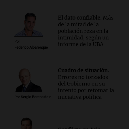
con Jujuy
Panorama Federal
Episodios
El dato confiable.
Más
de la mitad de la
población reza en la
intimidad, según un
Por
informe de la UBA
Federico Albarenque
Cuadro de situación.
Errores no forzados
del Gobierno en su
intento por retomar la
iniciativa política
Por
Sergio Berensztein