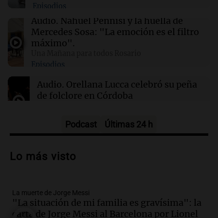
Episodios
01:31
Ciencia
Audio.
Nahuel Pennisi y la huella de
Reducir alimentos dulces no disminuye
Mercedes Sosa: "La emoción es el filtro
antojos ni mejora la salud, según estudio
máximo".
Una Mañana para todos Rosario
Episodios
01:29
Mundo
El lago Mead alcanza su nivel más bajo en 90
Audio.
Orellana Lucca celebró su peña
años, evidenciando la crisis hídrica en EE.UU.
de folclore en Córdoba
Tarde y Media
Episodios
Podcast
Últimas 24 h
Audio.
Trágico accidente en Mendoza:
un muerto y varios heridos tras caída de
Lo más visto
vehículos desde un puente
Panorama Federal
Episodios
La muerte de Jorge Messi
Audio.
Tragedia en Mendoza: un muerto
"La situación de mi familia es gravísima": la
y cinco heridos tras caer dos autos desde
carta de Jorge Messi al Barcelona por Lionel