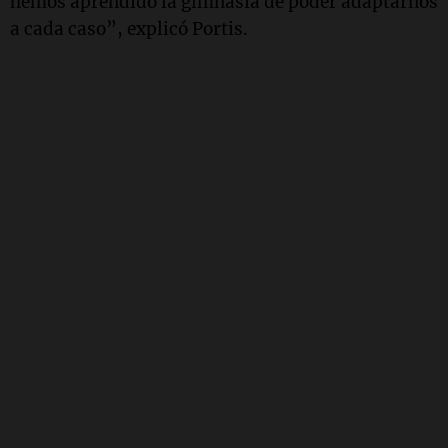
hemos aprendido la gimnasia de poder adaptarnos
a cada caso”, explicó Portis.