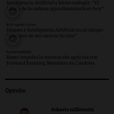
Inteligencia Artificial y biotecnología: "El
Audio.
El orgullo y el sueño argentino de
futuro de la cadena agroalimentaria es hoy"
Jorge Messi en una entrevista con Rony
Vargas en 2007
Una mañana para todos
BCR Agtech Forum
Episodios
Drones e Inteligencia Artificial en el campo:
Audio.
El abuelo de Agostina Vega, tras
"Dejaron de ser ciencia ficción"
las nuevas detenciones: "En esa casa
todos tenían algo que ver"
Sustentabilidad
Una mañana para todos
Bayer impulsa la innovación agrícola con
Episodios
Forward Farming Members en Córdoba
Audio.
Una nutricionista derribó el mito
del desayuno ideal: qué alimentos
conviene priorizar
Una mañana para todos
Episodios
Opinión
Audio.
Murió Jorge Messi
Una mañana para todos
Subasta millonaria.
Episodios