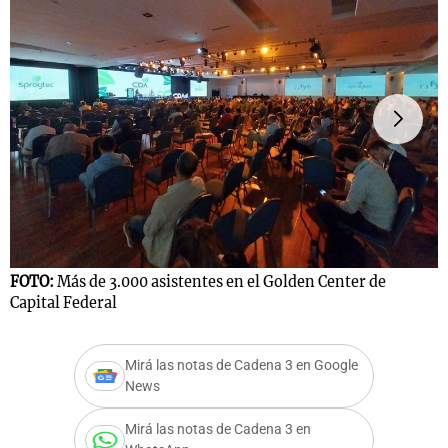
Notas
s
Notas
La Sole en
ial
Mundial 2026
Cadena 3
F
C
FOTO:
Más de 3.000 asistentes en el Golden Center de
Capital Federal
Mirá las notas de Cadena 3 en Google
News
Mirá las notas de Cadena 3 en