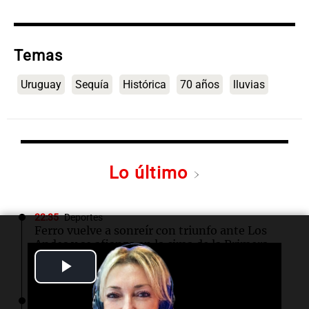
Temas
Uruguay
Sequía
Histórica
70 años
lluvias
Lo último
22:35
Deportes
Ferro vuelve a sonreír con triunfo ante Los
Andes y se afianza en la cima de la Primera
Nacional
Play
Video
22:25
Tenis