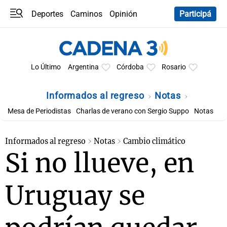
Deportes
Caminos
Opinión
Participá
Programas
Últimas coberturas
Últimas 24 h
En YouTube
Clima
Horóscopo
Lo Último
Argentina
Córdoba
Rosario
Informados al regreso
Notas
Mesa de Periodistas
Charlas de verano con Sergio Suppo
Notas
Informados al regreso
Notas
Cambio climático
Si no llueve, en
Uruguay se