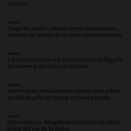
historia
Panorama Federal
Episodios
Audio.
Kicillof critica la desregulación
Mundo
financiera y el aumento de la morosidad
Tragedia en Río: tres mujeres colombianas
en Buenos Aires
mueren en accidente de helicóptero turístico
Panorama Federal
Episodios
Mundo
Audio.
La UNT evalúa apelación ante la
Panamá refuerza sus fronteras tras la llegada
Corte Suprema tras fallo que aparta a
del nuevo gobierno colombiano
Pagani como rector
Panorama Federal
Episodios
Mundo
Audio.
El cardenal Ángel Rossi advirtió
Interceptan aeronaves no autorizadas sobre
que la justicia social viene siendo
el club de golf de Trump en Nueva Jersey
“despreciada y burlada”
Santa Misa
Mundo
Episodios
Ocho cuerpos decapitados hallados en mina
Audio.
La Bulaya se prepara para el cierre
ilegal del sur de Ecuador