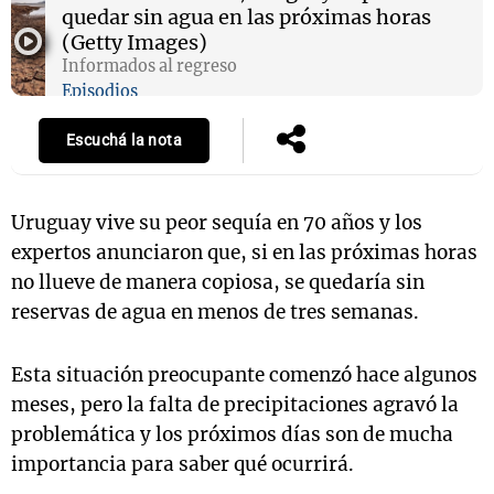
quedar sin agua en las próximas horas
(Getty Images)
Informados al regreso
Episodios
Notas
s
Notas
Escuchá la nota
La Sole en
ial
Mundial 2026
Cadena 3
Uruguay vive su peor sequía en 70 años y los
expertos anunciaron que, si en las próximas horas
no llueve de manera copiosa, se quedaría sin
reservas de agua en menos de tres semanas.
Esta situación preocupante comenzó hace algunos
meses, pero la falta de precipitaciones agravó la
problemática y los próximos días son de mucha
importancia para saber qué ocurrirá.