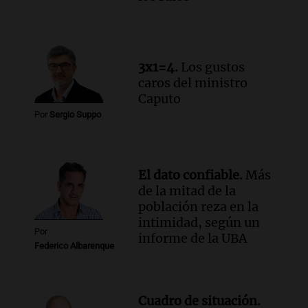
Audio.
La lección del Titanic y la
humildad en tiempos de tormenta
según San Ignacio de Loyola
Panorama Federal
3x1=4.
Los gustos
Episodios
caros del ministro
Audio.
Tormentas y filtraciones: "El
Caputo
agua entra por donde menos
Por
Sergio Suppo
imaginamos"
Una Mañana para todos Rosario
Episodios
El dato confiable.
Más
de la mitad de la
población reza en la
intimidad, según un
Por
informe de la UBA
Federico Albarenque
Cuadro de situación.