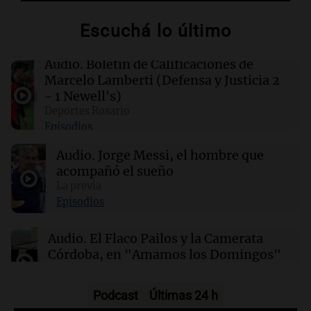
millones de dólares se repartirán entre 44
apostadores
Escuchá lo último
21:36
Deportes
Audio.
Boletín de Calificaciones de
El futbolista argentino Matías Pourrain
Marcelo Lamberti (Defensa y Justicia 2
permanece detenido en una cárcel de máxima
- 1 Newell's)
seguridad en EE. UU.
Deportes Rosario
Episodios
21:32
Ciencia
Audio.
Jorge Messi, el hombre que
¿Por qué los dinosaurios nunca evolucionaron
a tamaños diminutos si alcanzaron
acompañó el sueño
gigantescas proporciones?
La previa
Episodios
21:31
Ciencia
Audio.
El Flaco Pailos y la Camerata
Químicos rompen barreras en reacciones
Córdoba, en "Amamos los Domingos"
químicas al liberar electrones directamente en
solución
Amamos los Domingos
Episodios
Podcast
Últimas 24 h