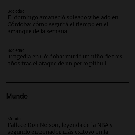
Episodios
Audio.
Crisis diplomática: el embajador
Sociedad
El domingo amaneció soleado y helado en
argentino regresa al país tras conflicto
Córdoba: cómo seguirá el tiempo en el
con Brasil
arranque de la semana
Panorama Federal
Episodios
Audio.
Bomberos asisten a senderista
Sociedad
con fractura de tobillo en refugio Doña
Tragedia en Córdoba: murió un niño de tres
Rosa
años tras el ataque de un perro pitbull
Panorama Federal
Episodios
Audio.
Amaycha del Valle avanza en
investigación internacional sobre asma
Mundo
con nueva tecnología médica
Panorama Federal
Episodios
Audio.
Suspenden descuento en SUBE y
Mundo
Fallece Don Nelson, leyenda de la NBA y
aumentan tarifas del SUBTE en Buenos
segundo entrenador más exitoso en la
Aires desde agosto