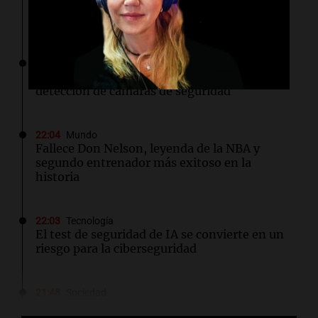
Thiago Tirante se despidió del Masters 1000
de Montreal tras caer ante Learner Tien
22:04
Tecnología
Patrones generados por IA que evitan
detección de cámaras de seguridad
22:04
Mundo
Fallece Don Nelson, leyenda de la NBA y
segundo entrenador más exitoso en la
historia
22:03
Tecnología
El test de seguridad de IA se convierte en un
riesgo para la ciberseguridad
21:48
Sociedad
Quini: nadie acertó los seis números y los 3