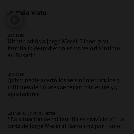
Audio.
Patricia Palmer y Mario Pasik
hablaron de su obra en Cadena 3
Lo más visto
Amamos los Domingos
Episodios
Sociedad
Audio.
Córdoba espera a León XIV con el
Último adiós a Jorge Messi: Lionel y su
recuerdo del paso de Juan Pablo II: "Te
familia lo despidieron en un velorio íntimo
traspasaba con la mirada"
en Rosario
Amamos los Domingos
Episodios
Audio.
El observatorio de Bosque Alegre,
Sociedad
un imperdible cordobés para los
Quini: nadie acertó los seis números y los 3
amantes de la astronomía
millones de dólares se repartirán entre 44
Amamos los Domingos
apostadores
Episodios
Audio.
“No entendíamos qué cantaban”:
La muerte de Jorge Messi
la historia del club de Irlanda
"La situación de mi familia es gravísima": la
revolucionado por hinchas argentinos
carta de Jorge Messi al Barcelona por Lionel
Amamos los Domingos