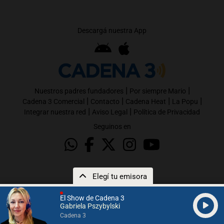
Descargá nuestra App
|
|
Nuestros padres fundadores
Por siempre Mario
|
|
|
|
Cadena 3 Comercial
Contacto
Cadena Heat
La Popu
|
|
Integrar nuestra red
Aviso Legal
Política de Privacidad
Seguinos en
Elegí tu emisora
El Show de Cadena 3
Gabriela Pszybylski
Cadena 3