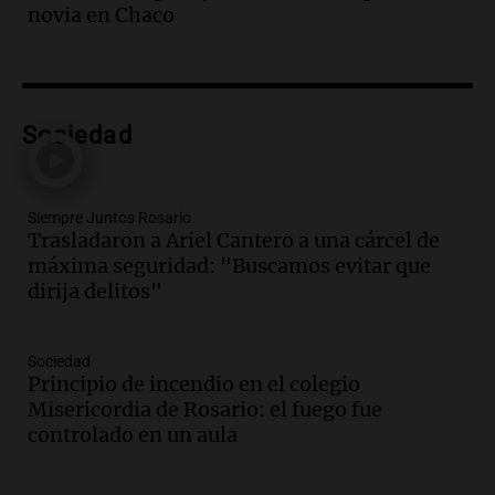
Episodios
novia en Chaco
Audio.
Los trabajadores de la Unión
Obrera Metalúrgica advierten sobre
pérdida de empleos en la industria
metalúrgica
Panorama Federal
Sociedad
Episodios
Audio.
El Senado debate proyecto de
propiedad privada sin capítulo de tierras
Siempre Juntos Rosario
desde las 14 horas
Trasladaron a Ariel Cantero a una cárcel de
Panorama Federal
máxima seguridad: "Buscamos evitar que
Episodios
dirija delitos"
Audio.
Giro en la causa de la mujer a la
que le “explotó el celular”: acusan al
marido de matarla
Sociedad
Juntos
Principio de incendio en el colegio
Episodios
Misericordia de Rosario: el fuego fue
controlado en un aula
Audio.
Continúan las declaraciones en el
juicio a Óscar González por el accidente
en las altas cumbres