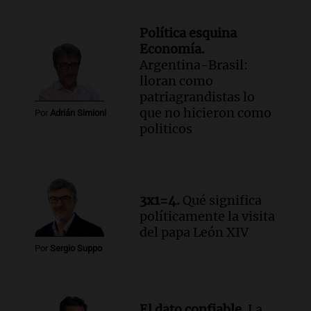
alerta meteorológico de ministros
Santini y Caputo
Política esquina
Panorama Federal
Economía.
Episodios
Argentina-Brasil:
Audio.
Incremento del precio de la
lloran como
carne frente a la pasta artesanal en
patriagrandistas lo
Córdoba
que no hicieron como
Por
Adrián Simioni
Noticias
politicos
Episodios
Audio.
Movilización frente al Congreso
por tierras se mantiene pese a
temporales y cambios legislativos
3x1=4.
Qué significa
Panorama Federal
políticamente la visita
Episodios
del papa León XIV
Audio.
Monseñor Raúl Pizarro Travers es
Por
Sergio Suppo
el actual secretario general de la
Conferencia Episcopal Argentina.
Noticias Rosario
Episodios
El dato confiable.
La