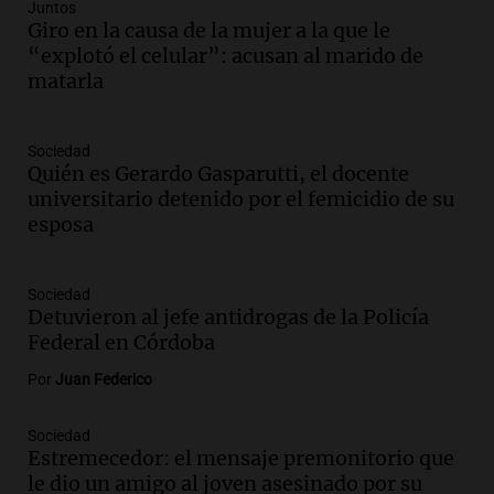
Audio.
El Vaticano expresa su apoyo a
Juntos
madres buscadoras en México en medio
Giro en la causa de la mujer a la que le
de crisis de desapariciones
“explotó el celular”: acusan al marido de
Panorama Federal
matarla
Episodios
Audio.
Tormentas y vientos intensos
Sociedad
afectan Santa Fe: recomendaciones para
Quién es Gerardo Gasparutti, el docente
los vecinos
universitario detenido por el femicidio de su
Noticias
esposa
Episodios
Audio.
Ráfagas de viento fuertes
generan inconvenientes en Córdoba: un
Sociedad
Detuvieron al jefe antidrogas de la Policía
árbol obstaculiza avenidas
Federal en Córdoba
Noticias
Episodios
Por
Juan Federico
Audio.
A 13 años de Salta 2141,
familiares mantienen vivo el reclamo de
Sociedad
memoria y justicia
Estremecedor: el mensaje premonitorio que
Noticias Rosario
le dio un amigo al joven asesinado por su