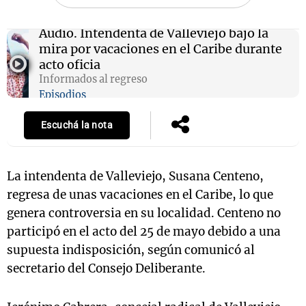
Audio.
Intendenta de Valleviejo bajo la
mira por vacaciones en el Caribe durante
Notas
acto oficia
s
Notas
Informados al regreso
La Sole en
Episodios
ial
Mundial 2026
Cadena 3
Escuchá la nota
La intendenta de Valleviejo, Susana Centeno,
regresa de unas vacaciones en el Caribe, lo que
genera controversia en su localidad. Centeno no
participó en el acto del 25 de mayo debido a una
supuesta indisposición, según comunicó al
secretario del Consejo Deliberante.