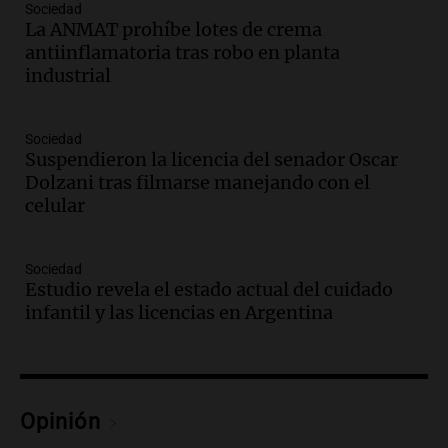
Sociedad
Panorama Federal
La ANMAT prohíbe lotes de crema
Episodios
antiinflamatoria tras robo en planta
Audio.
Córdoba enfrenta fuertes vientos
industrial
que afectan diversas actividades locales,
según Barrionuevo
Noticias
Sociedad
Suspendieron la licencia del senador Oscar
Episodios
Dolzani tras filmarse manejando con el
Audio.
Sanctions for Lawyer Diego
celular
Javier Chacón: Detained Again After
Attending World Cup
Panorama Federal
Sociedad
Episodios
Estudio revela el estado actual del cuidado
Audio.
Embajada china en Argentina
infantil y las licencias en Argentina
repudia amenazas de EE. UU. y exige
respeto a la soberanía nacional
Noticias
Episodios
Opinión
Audio.
Suspenden viaje a Catamarca por