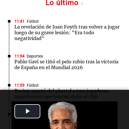
Lo último
11:41
Fútbol
La revelación de Juan Foyth tras volver a jugar
luego de su grave lesión: "Era todo
negatividad"
11:34
Deportes
Pablo Gavi se tiñó el pelo rubio tras la victoria
de España en el Mundial 2026
11:33
Fútbol
Racing apartó del plantel a tres jugadores
importantes que buscan dejar el club
Play
11:28
Fútbol
La FIFA se disculpó por el fallido intento de
Video
atraer inversores privados a sus torneos