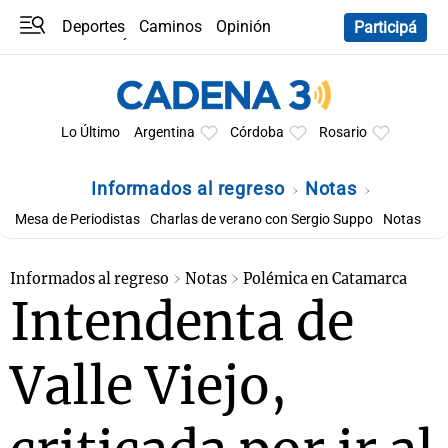
Deportes
Caminos
Opinión
Participá
Programas
Últimas coberturas
Últimas 24 h
En YouTube
Clima
Horóscopo
Lo Último
Argentina
Córdoba
Rosario
Informados al regreso
Notas
Mesa de Periodistas
Charlas de verano con Sergio Suppo
Notas
Informados al regreso
Notas
Polémica en Catamarca
Intendenta de
Valle Viejo,