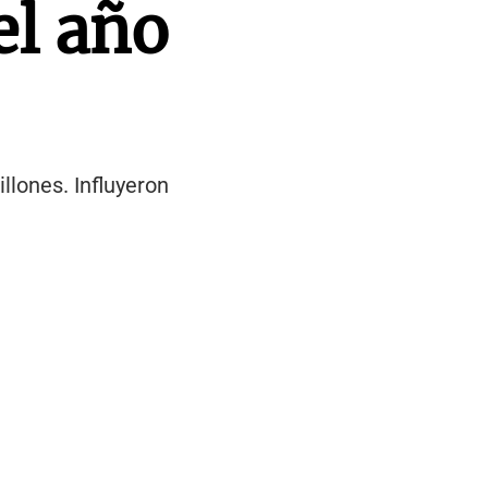
el año
lones. Influyeron