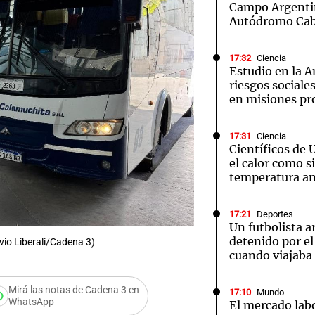
Campo Argentin
Autódromo Cab
17:32
Ciencia
Estudio en la A
riesgos sociale
en misiones pr
17:31
Ciencia
Científicos de 
el calor como si
temperatura a
17:21
Deportes
Un futbolista a
detenido por e
vio Liberali/Cadena 3)
cuando viajaba
Mirá las notas de Cadena 3 en
17:10
Mundo
WhatsApp
El mercado labo