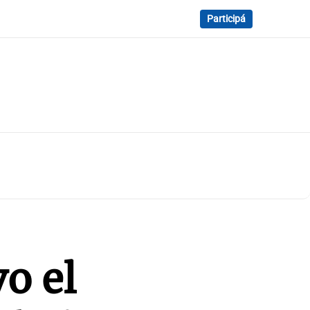
Participá
o el