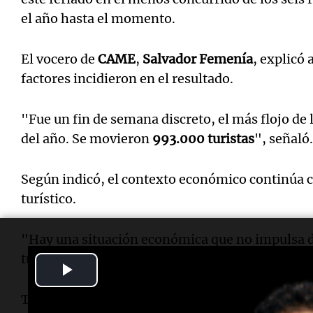
el año hasta el momento.
El vocero de
CAME
,
Salvador Femenía
, explicó 
factores incidieron en el resultado.
"Fue un fin de semana discreto, el más flojo de 
del año. Se movieron
993.000 turistas
", señaló.
Según indicó, el contexto económico continúa
turístico.
"Hay una situación económica que no impulsa 
turismo tiene relación directa con eso", sostuvo
Play
Video
También mencionó el impacto de las
bajas tem