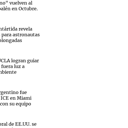
o" vuelven al
alén en Octubre.
ntártida revela
s para astronautas
olongadas
UCLA logran guiar
 fuera luz a
mbiente
rgentino fue
l ICE en Miami
 con su equipo
ral de EE.UU. se