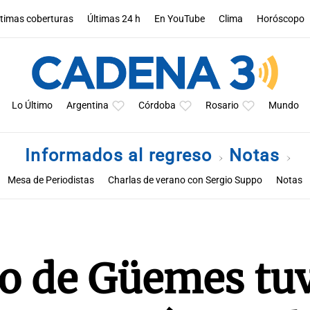
ltimas coberturas
Últimas 24 h
En YouTube
Clima
Horóscopo
Lo Último
Argentina
Córdoba
Rosario
Mundo
Informados al regreso
Notas
Mesa de Periodistas
Charlas de verano con Sergio Suppo
Notas
go de Güemes tuv