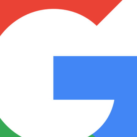
Notas
Notas
No
e en Cadena 3
El huracán de Arequito
Cadena 3 en