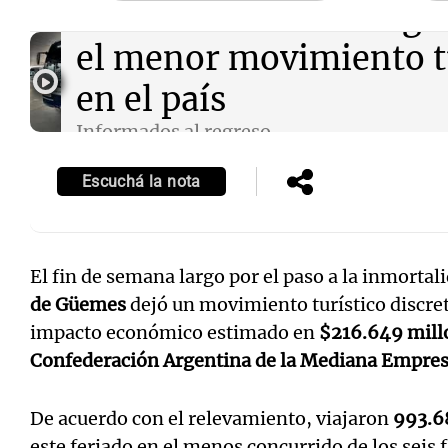
Audio.
El "finde" larg
el menor movimiento tu
en el país
Informados al regreso
Episodios
Escuchá la nota
El fin de semana largo por el paso a la inmortal
de Güemes
dejó un movimiento turístico discret
impacto económico estimado en
$216.649 mill
Confederación Argentina de la Mediana Empre
De acuerdo con el relevamiento, viajaron
993.68
este feriado en el menos concurrido de los seis