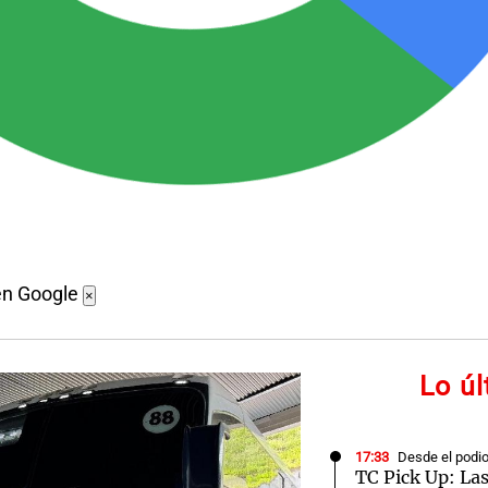
en Google
×
Lo ú
17:33
Desde el podi
TC Pick Up: La