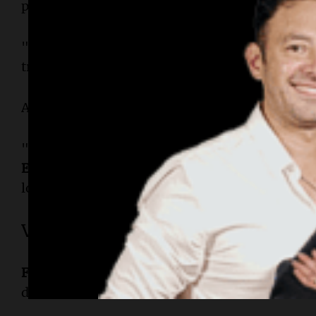
parte del país y el incremento de los costos de t
"Vino mucho frío y el aumento de los combustib
transporte terrestre como el aéreo", explicó.
A ello se sumó un factor adicional: el inicio del
"El
Mundial
tiene una atracción mayúscula. Muc
Estados Unidos
, por lo que hay menos personas
locales", afirmó.
Viajes cortos y decisiones de úl
Femenía
destacó que continúa consolidándose 
durante todo el año.