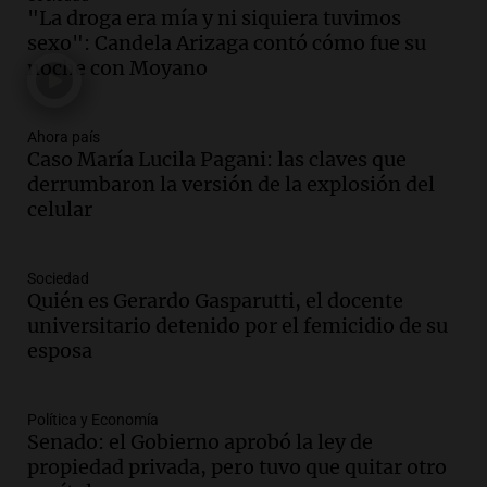
Audio.
Mendoza se prepara para un fin
"La droga era mía y ni siquiera tuvimos
de semana helado y ciudadanos
sexo": Candela Arizaga contó cómo fue su
marchan contra reforma de tierras
noche con Moyano
Panorama Federal
Episodios
Ahora país
Audio.
El "Mono" de Kapanga
Caso María Lucila Pagani: las claves que
adelantó su show en Rosario.
derrumbaron la versión de la explosión del
Viva la Radio Rosario
celular
Episodios
Audio.
Condenan a tres años de prisión
Sociedad
en suspenso a hombre por simular robo
Quién es Gerardo Gasparutti, el docente
de recaudación en San Luis
universitario detenido por el femicidio de su
Panorama Federal
esposa
Episodios
Audio.
Medicina reproductiva, entre la
ayuda por problemas de fertilidad y la
Política y Economía
Senado: el Gobierno aprobó la ley de
ostentación de millonarios
propiedad privada, pero tuvo que quitar otro
Amamos Argentina