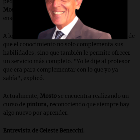
pedagógico, muy buenas las clases", comentó
Mosto
, quien destaca la importancia de la
enseñanza práctica.
A lo largo de su formación,
Mosto
se dio cuenta de
que el conocimiento no solo complementa sus
habilidades, sino que también le permite ofrecer
un servicio más completo. "Yo le dije al profesor
que era para complementar con lo que yo ya
sabía", explicó.
Actualmente,
Mosto
se encuentra realizando un
curso de
pintura
, reconociendo que siempre hay
algo nuevo por aprender.
Entrevista de
Celeste Benecchi
.