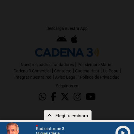
Descargá nuestra App
|
|
Nuestros padres fundadores
Por siempre Mario
|
|
|
|
Cadena 3 Comercial
Contacto
Cadena Heat
La Popu
|
|
Integrar nuestra red
Aviso Legal
Política de Privacidad
Seguinos en
Elegí tu emisora
Radioinforme 3
Miguel Clariá