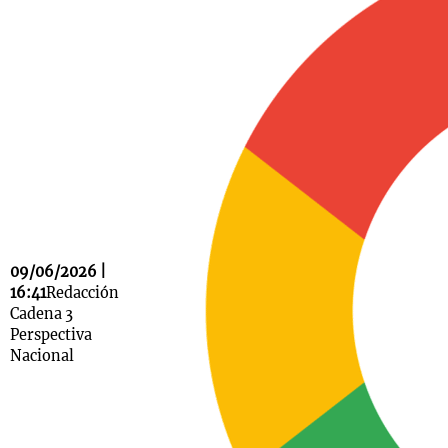
Notas
s
Notas
La Sole en
ial
Mundial 2026
Cadena 3
09/06/2026 |
16:41
Redacción
Cadena 3
Perspectiva
Nacional