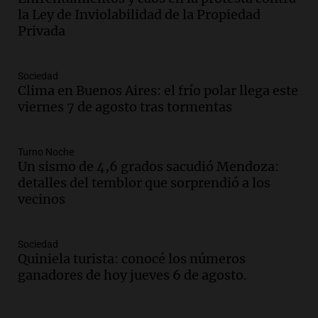
La Argentina, hoy
la Ley de Inviolabilidad de la Propiedad
Episodios
Privada
Audio.
Docentes italianos visitaron la
ciudad de Córdoba para interiorizarse
Sociedad
sobre los parques educativos
Clima en Buenos Aires: el frío polar llega este
Amamos Argentina
viernes 7 de agosto tras tormentas
Episodios
Audio.
Meteorólogo alertó que El Niño
traerá más lluvias y eventos extremos
Turno Noche
durante la primavera
Un sismo de 4,6 grados sacudió Mendoza:
Informados al regreso
detalles del temblor que sorprendió a los
Episodios
vecinos
Audio.
Córdoba sigue trabajando para
restablecer el servicio de electricidad
Sociedad
tras fuertes vientos
Quiniela turista: conocé los números
Panorama Federal
ganadores de hoy jueves 6 de agosto.
Episodios
Audio.
Según una encuesta, el 80% de