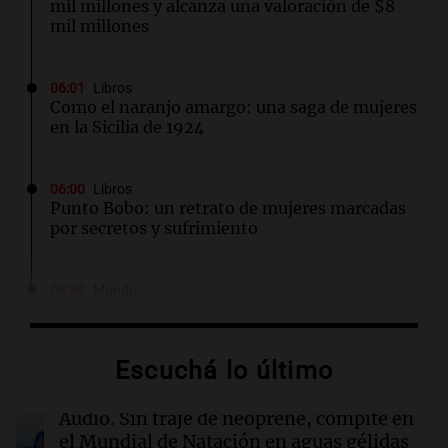
mil millones y alcanza una valoración de $8
mil millones
06:01
Libros
Como el naranjo amargo: una saga de mujeres
en la Sicilia de 1924
06:00
Libros
Punto Bobo: un retrato de mujeres marcadas
por secretos y sufrimiento
05:58
Mundo
Explosión en Damasco: 14 heridos y
corrección de datos por parte del Ministerio
de Salud
Escuchá lo último
05:31
Ciencia
Audio.
Sin traje de neoprene, compite en
El AMOC se mantuvo fuerte mientras una
el Mundial de Natación en aguas gélidas