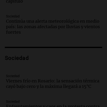
capítulo
Episodios
Audio.
El juicio contra Oscar González
avanza con testimonios clave sobre el
Sociedad
accidente en Villa Dolores
Continúa una alerta meteorológica en medio
Panorama Federal
país: las zonas afectadas por lluvias y vientos
Episodios
fuertes
Audio.
El teatro Real da la bienvenida a
la temporada Rock Real con bandas
tributo todos los jueves
Panorama Federal
Sociedad
Episodios
Audio.
Nicolás Marotta, el cordobés de
Recoleta: “Enfrentar a Boca, sea donde
sea, va a ser lindo”
Sociedad
Viernes frío en Rosario: la sensación térmica
La Cadena del Gol
cayó bajo cero y la máxima llegará a 15°C
Episodios
Audio.
Débora Blanca, psicóloga experta
en ludopatía: “Tener el casino en la
Sociedad
mano es muy peligroso”
Enfrentamientos y caos en la protesta contra