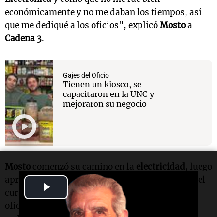
económicamente y no me daban los tiempos, así
que me dediqué a los oficios", explicó
Mosto
a
Cadena 3
.
Gajes del Oficio
Tienen un kiosco, se
capacitaron en la UNC y
mejoraron su negocio
Mosto
comenzó su camino en la
electricidad
, luego
aprendió sobre
gas
y finalmente se inscribió en el
Play
curso de
albañilería
. "El profesor me enseñó el
oficio de albañilería y era bastante didáctico,
Video