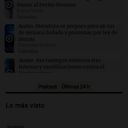
importante corriente oceánica casi se detuvo
frente al Perito Moreno
Turno Noche
Episodios
04:00
Deportes
Polémica en el running: bloquean a
Audio.
Mendoza se prepara para un fin
corredores que no paguen inscripción y donan
de semana helado y protestas por ley de
a hospitales
tierras
Panorama Federal
Episodios
03:32
Mundo
Rescate invernal en la Antártida: un
Audio.
Río Gallegos enfrenta frío
estadounidense trasladado a hospital en
intenso y movilizaciones contra el
Nueva Zelanda
kirchnerismo
Panorama Federal
Episodios
Podcast
Últimas 24 h
Audio.
Debate en el Senado sobre
propiedad privada y cuestionamientos a
Lo más visto
la soberanía digital en Argentina
Panorama Federal
Episodios
Sociedad