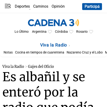
Deportes
Caminos
Opinión
Participá
Programas
Últimas coberturas
Últimas 24 h
En YouTube
Clima
Horóscopo
Lo Último
Argentina
Córdoba
Rosario
Viva la Radio
Notas
Cocina en tiempos de cuarentena
Nazareno Cruz y el Lobo
M
Viva la Radio
Gajes del Oficio
Es albañil y se
enteró por la