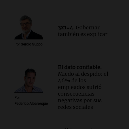
Audio.
Luis Juez cuestionó la polémica
por la Ley de Tierras: "Construyeron un
relato mentiroso"
Informados al regreso
3x1=4.
Gobernar
Episodios
también es explicar
Por
Sergio Suppo
El dato confiable.
Miedo al despido: el
46% de los
empleados sufrió
consecuencias
Por
negativas por sus
Federico Albarenque
redes sociales