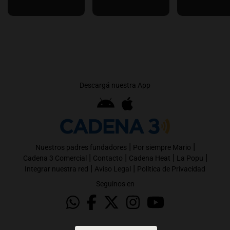
Descargá nuestra App
|
|
Nuestros padres fundadores
Por siempre Mario
|
|
|
|
Cadena 3 Comercial
Contacto
Cadena Heat
La Popu
|
|
Integrar nuestra red
Aviso Legal
Política de Privacidad
Seguinos en