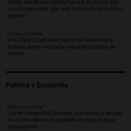
Quién era María Lucila Pagani, la mujer que
ostentación de millonarios
murió quemada: por qué la fiscalía acusa a su
Amamos Argentina
esposo
Episodios
Audio.
El juicio contra Oscar González
avanza con testimonios clave sobre el
Política y Economía
accidente en Villa Dolores
Fito Páez y Lali marcharon en Bariloche y
Panorama Federal
Buenos Aires contra la extranjerización de
Episodios
tierras
Audio.
El teatro Real da la bienvenida a
la temporada Rock Real con bandas
tributo todos los jueves
Panorama Federal
Política y Economía
Episodios
Audio.
Nicolás Marotta, el cordobés de
Recoleta: “Enfrentar a Boca, sea donde
sea, va a ser lindo”
Política y Economía
Ley de Propiedad Privada: maratónica sesión
La Cadena del Gol
en el Senado sin el capítulo de tierras para
Episodios
extranjeros
Audio.
Débora Blanca, psicóloga experta