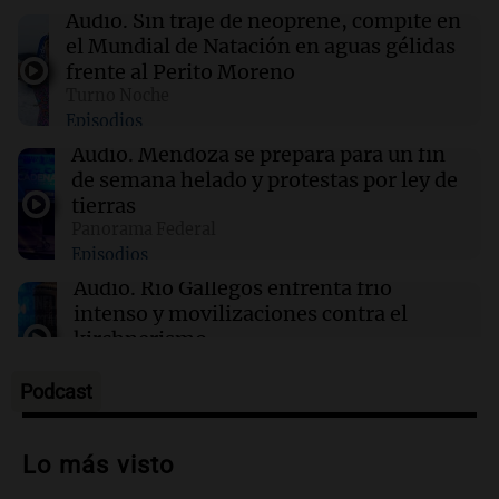
Intensas tormentas de arena impactan
Audio.
Sin traje de neoprene, compite en
Phoenix en dos ocasiones durante la misma
el Mundial de Natación en aguas gélidas
semana
frente al Perito Moreno
Turno Noche
Episodios
23:02
Política y Economía
Incidentes frente al Congreso: 12 detenidos y
Audio.
Mendoza se prepara para un fin
dos heridos tras la marcha
de semana helado y protestas por ley de
tierras
Panorama Federal
23:02
Sociedad
Episodios
Clima en Buenos Aires: el frío polar llega este
viernes 7 de agosto tras tormentas
Audio.
Río Gallegos enfrenta frío
intenso y movilizaciones contra el
kirchnerismo
Panorama Federal
Episodios
Podcast
Audio.
Debate en el Senado sobre
propiedad privada y cuestionamientos a
Lo más visto
la soberanía digital en Argentina
Panorama Federal