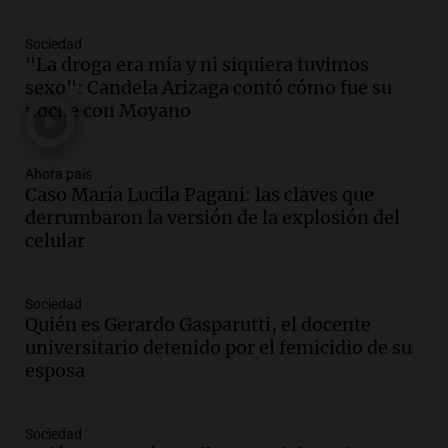
Episodios
Sociedad
Audio.
Mendoza se prepara para un fin
"La droga era mía y ni siquiera tuvimos
de semana helado y ciudadanos
sexo": Candela Arizaga contó cómo fue su
marchan contra reforma de tierras
noche con Moyano
Panorama Federal
Episodios
Ahora país
Audio.
El "Mono" de Kapanga
Caso María Lucila Pagani: las claves que
adelantó su show en Rosario.
derrumbaron la versión de la explosión del
Viva la Radio Rosario
celular
Episodios
Audio.
Condenan a tres años de prisión
Sociedad
en suspenso a hombre por simular robo
Quién es Gerardo Gasparutti, el docente
de recaudación en San Luis
universitario detenido por el femicidio de su
Panorama Federal
esposa
Episodios
Audio.
Medicina reproductiva, entre la
ayuda por problemas de fertilidad y la
Sociedad