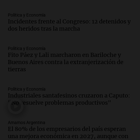
en ludopatía: “Tener el casino en la
mano es muy peligroso”
Política y Economía
La Argentina, hoy
Incidentes frente al Congreso: 12 detenidos y
Episodios
dos heridos tras la marcha
Audio.
Docentes italianos visitaron la
ciudad de Córdoba para interiorizarse
Política y Economía
sobre los parques educativos
Fito Páez y Lali marcharon en Bariloche y
Amamos Argentina
Buenos Aires contra la extranjerización de
Episodios
tierras
Audio.
Meteorólogo alertó que El Niño
traerá más lluvias y eventos extremos
durante la primavera
Política y Economía
Informados al regreso
Industriales santafesinos cruzaron a Caputo:
Episodios
"No resuelve problemas productivos"
Audio.
Córdoba sigue trabajando para
restablecer el servicio de electricidad
Amamos Argentina
tras fuertes vientos
El 80% de los empresarios del país esperan
Panorama Federal
una mejora económica en 2027, aunque con
Episodios