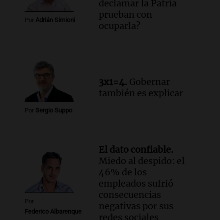
declamar la Patria
Viva la Radio Rosario
prueban con
Episodios
Por
Adrián Simioni
ocuparla?
Audio.
Luis Juez cuestionó la polémica
por la Ley de Tierras: "Construyeron un
relato mentiroso"
Informados al regreso
Episodios
3x1=4.
Gobernar
también es explicar
Por
Sergio Suppo
El dato confiable.
Miedo al despido: el
46% de los
empleados sufrió
consecuencias
Por
negativas por sus
Federico Albarenque
redes sociales