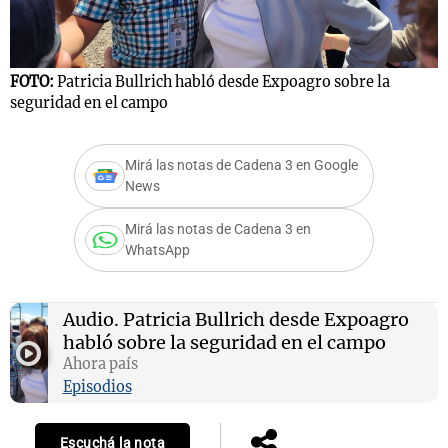
FOTO:
Patricia Bullrich habló desde Expoagro sobre la
Notas
seguridad en el campo
s
Notas
La Sole en
ial
Mundial 2026
Cadena 3
Mirá las notas de Cadena 3 en Google
News
Mirá las notas de Cadena 3 en
WhatsApp
Audio.
Patricia Bullrich desde Expoagro
habló sobre la seguridad en el campo
Ahora país
Episodios
Escuchá la nota