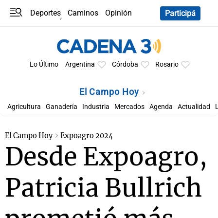
Deportes
Caminos
Opinión
Participá
Programas
Últimas coberturas
Últimas 24 h
En YouTube
Clima
Horóscopo
Lo Último
Argentina
Córdoba
Rosario
El Campo Hoy
Agricultura
Ganadería
Industria
Mercados
Agenda
Actualidad
El Campo Hoy
Expoagro 2024
Desde Expoagro,
Patricia Bullrich