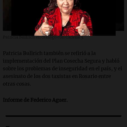
Patricia Bullrich en diálogo con Cadena 3.
Patricia Bullrich también se refirió a la
implementación del Plan Cosecha Segura y habló
sobre los problemas de inseguridad en el país, y el
asesinato de los dos taxistas en Rosario entre
otras cosas.
Informe de Federico Aguer.