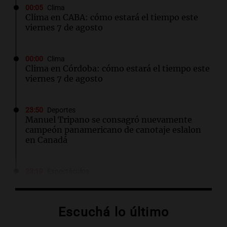
00:05
Clima
Clima en CABA: cómo estará el tiempo este
viernes 7 de agosto
00:00
Clima
Clima en Córdoba: cómo estará el tiempo este
viernes 7 de agosto
23:50
Deportes
Manuel Tripano se consagró nuevamente
campeón panamericano de canotaje eslalon
en Canadá
23:19
Espectáculos
Emotivo adiós en Gran Hermano: Juani
abandona por la salud de su madre
Escuchá lo último
23:08
Mundo