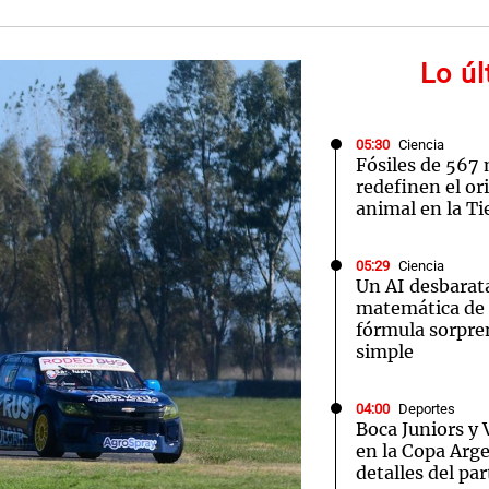
Lo ú
05:30
Ciencia
Fósiles de 567 
redefinen el or
animal en la Ti
05:29
Ciencia
Un AI desbarat
matemática de 
fórmula sorpr
simple
04:00
Deportes
Boca Juniors y 
en la Copa Arge
detalles del par