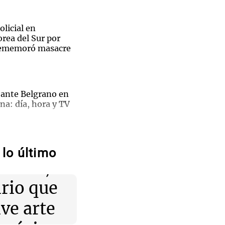
licial en
rea del Sur por
rememoró masacre
 ante Belgrano en
na: día, hora y TV
El
eo
n a las llamadas de
lo último
o solicitadas
El
tual",
ima semana
e de
irio que
enciar
lve arte
e Code, un agente
tionar grandes