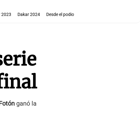
 2023
Dakar 2024
Desde el podio
serie
final
Fotón
ganó la