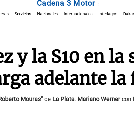
Cadena 3 Motor
reras
Servicios
Nacionales
Internacionales
Interlagos
Dakar
 y la S10 en la 
rga adelante la 
Roberto Mouras”
de
La Plata
.
Mariano Werner
con