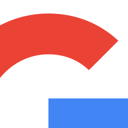
Notas
Notas
No
e en Cadena 3
El huracán de Arequito
Cadena 3 en