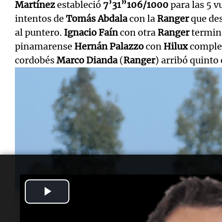
Martínez
estableció
7’31”106/1000
para las 5 v
intentos de
Tomás Abdala
con la
Ranger
que des
al puntero.
Ignacio Faín
con otra
Ranger
termin
pinamarense
Hernán Palazzo
con
Hilux
complet
cordobés
Marco Dianda
(
Ranger
) arribó quinto 
Play
Video