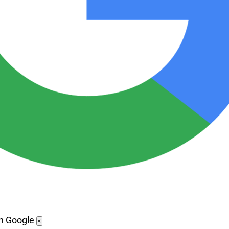
en Google
×