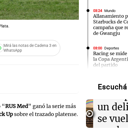
03:24
Mundo
Allanamiento po
Starbucks de Co
Plata.
campaña que 
de Gwangju
Mirá las notas de Cadena 3 en
03:00
Deportes
WhatsApp
Racing se mide
la Copa Argenti
del partido
Audio.
"tarar
02:18
Mundo
Francia pone fi
Escuchá 
telemarketing n
Audio.
concep
desde la próx
gerent
un del
 “
RUS Med
” ganó la serie más
02:04
Tecnología
ck Up
sobre el trazado platense.
Expon
se vue
Meta lanza Mus
de IA para ges