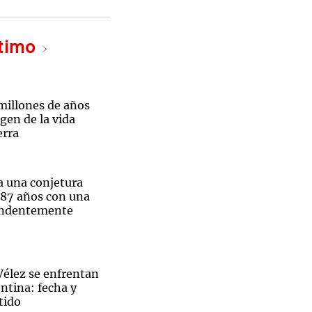
ltimo
millones de años
igen de la vida
erra
a una conjetura
87 años con una
endentemente
Vélez se enfrentan
ntina: fecha y
tido