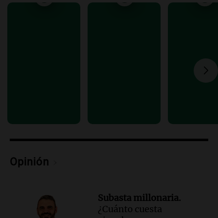
contra el tiempo: necesita un trasplante
para poder seguir viviend
Una mañana para todos
Episodios
Audio.
Estiman que la inflación nacional
de julio será menor al 2,9% registrado
en CABA
Una mañana para todos
Episodios
Audio.
Altas Cumbres: rescataron a una
cabra que llevaba ocho días atrapada en
un precipicio
Una mañana para todos
Episodios
Opinión
Audio.
Chile planteó mejorar la
conectividad fronteriza, aérea y digital
con Jujuy
Subasta millonaria.
Panorama Federal
¿Cuánto cuesta
Episodios