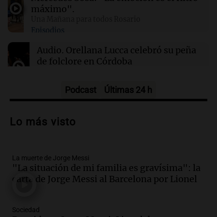
un aumento en la producción de armas
máximo".
Una Mañana para todos Rosario
Episodios
01:31
Ciencia
Reducir alimentos dulces no disminuye
Audio.
Orellana Lucca celebró su peña
antojos ni mejora la salud, según estudio
de folclore en Córdoba
Tarde y Media
Episodios
Podcast
Últimas 24 h
Audio.
Trágico accidente en Mendoza:
un muerto y varios heridos tras caída de
Lo más visto
vehículos desde un puente
Panorama Federal
Episodios
La muerte de Jorge Messi
Audio.
Tragedia en Mendoza: un muerto
"La situación de mi familia es gravísima": la
y cinco heridos tras caer dos autos desde
carta de Jorge Messi al Barcelona por Lionel
un puente
Una mañana para todos
Episodios
Sociedad