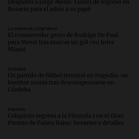
Audio.
Messi llegará esta noche a
Despiden a Jorge Messi: Lionel de regreso en
Rosario para acompañar a su familia
Rosario para el adiós a su papá
tras la muerte de su papá
Una mañana para todos
La muerte de Jorge Messi
Episodios
El conmovedor gesto de Rodrigo De Paul
Audio.
Ley de Propiedad Privada: el revés
para Messi tras marcar un gol con Inter
en el Congreso expuso una debilidad
Miami
comunicacional del Gobierno
Una mañana para todos
Episodios
Sociedad
Un partido de fútbol terminó en tragedia: un
Audio.
Casabindo se prepara para una
hombre murió tras descompensarse en
celebración única: 30.000 turistas y el
Córdoba
tradicional Toreo de la Vincha
Una mañana para todos
Episodios
Deportes
Audio.
Borges, abogada de Pourrain:
Colapinto regresa a la Fórmula 1 en el Gran
"Tres hombres se lo llevaron para
Premio de Países Bajos: horarios y detalles
hacerle preguntas y nunca regresó"
Una mañana para todos