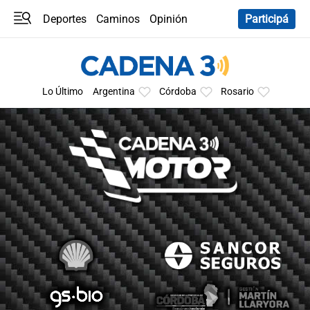
Deportes
Caminos
Opinión
Participá
Programas
Últimas coberturas
Últimas 24 h
En YouTube
Clima
Horóscopo
Lo Último
Argentina
Córdoba
Rosario