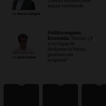
Taiwán ensaya cómo
seguir existiendo
Por
Marcos Calligaris
Política esquina
Economía.
Tierras: ¿Y
si en lugar de
declamar la Patria
prueban con
Por
Adrián Simioni
ocuparla?