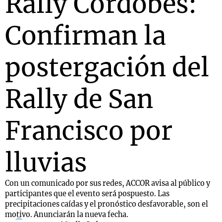
Rally Cordobés:
Confirman la
Notas
s
Notas
postergación del
La Sole en
ial
Mundial 2026
Cadena 3
Rally de San
Francisco por
lluvias
Con un comunicado por sus redes, ACCOR avisa al público y
participantes que el evento será pospuesto. Las
precipitaciones caídas y el pronóstico desfavorable, son el
motivo. Anunciarán la nueva fecha.