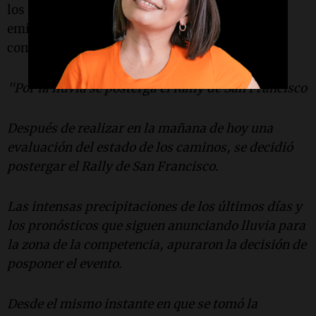
los últimos días en la región, los organizadores
emitieron, este mediodía, el siguiente
comunicado:
"Por la lluvia se posterga el Rally de San Francisco
Después de realizar en la mañana de hoy una
evaluación del estado de los caminos, se decidió
postergar el Rally de San Francisco.
Las intensas precipitaciones de los últimos días y
los pronósticos que siguen anunciando lluvia para
la zona de la competencia, apuraron la decisión de
posponer el evento.
Desde el mismo instante en que se tomó la