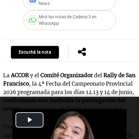
News
Mirá las notas de Cadena 3 en
WhatsApp
Escuchá la nota
La
ACCOR
y el
Comité Organizador
del
Rally de San
Francisco
, la 4ª Fecha del Campeonato Provincial
2026 programada para los días 12.13 y 14 de junio,
confirmaron este mediodía la postergación del
evento
y anunciarán, en breve, la nueva fecha.
Play
Tras anticipar un espacio de evaluación para la
Video
mañana de hoy, luego de las lluvias sostenidas de