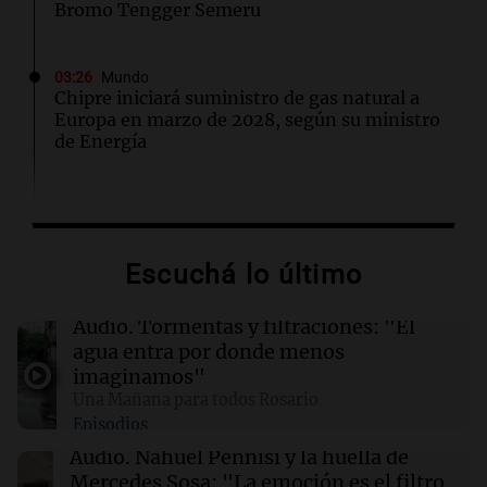
Bromo Tengger Semeru
03:26
Mundo
Chipre iniciará suministro de gas natural a
Europa en marzo de 2028, según su ministro
de Energía
02:13
Mundo
Más de 1.300 vuelos cancelados en Shanghái
ante la llegada del tifón Dolphin
Escuchá lo último
02:03
Tecnología
Audio.
Tormentas y filtraciones: "El
Airbnb acelera el lanzamiento de funciones
agua entra por donde menos
gracias a la inteligencia artificial en su
imaginamos"
búsqueda
Una Mañana para todos Rosario
Episodios
01:49
Mundo
Audio.
Nahuel Pennisi y la huella de
El Pentágono solicita a la industria de defensa
Mercedes Sosa: "La emoción es el filtro