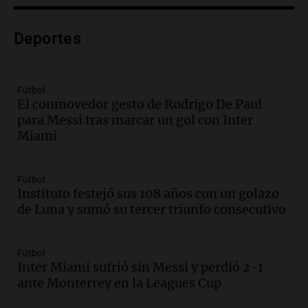
Episodios
Audio.
Voluntarios limpiaron 9.000
Deportes
metros del río Suquía y retiraron hasta
800 kilos de basura por jornada
Una mañana para todos
Episodios
Fútbol
El conmovedor gesto de Rodrigo De Paul
Audio.
La historia de la servilleta que
para Messi tras marcar un gol con Inter
firmó Jorge Messi para el primer
Miami
contrato de Leo con Barcelona
Una mañana para todos
Episodios
Fútbol
Instituto festejó sus 108 años con un golazo
Audio.
Joan Gaspart: "Sin Jorge, no sé si
de Luna y sumó su tercer triunfo consecutivo
Messi hubiera llegado adonde llegó"
Una mañana para todos
Episodios
Fútbol
Inter Miami sufrió sin Messi y perdió 2-1
Audio.
El orgullo y el sueño argentino de
ante Monterrey en la Leagues Cup
Jorge Messi en una entrevista con Rony
Vargas en 2007