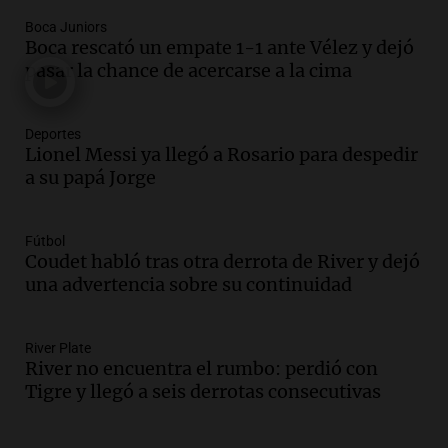
Una mañana para todos
Boca Juniors
Episodios
Boca rescató un empate 1-1 ante Vélez y dejó
Audio.
El abuelo de Agostina Vega, tras
pasar la chance de acercarse a la cima
las nuevas detenciones: "En esa casa
todos tenían algo que ver"
Deportes
Una mañana para todos
Lionel Messi ya llegó a Rosario para despedir
Episodios
a su papá Jorge
Audio.
Una nutricionista derribó el mito
del desayuno ideal: qué alimentos
conviene priorizar
Fútbol
Una mañana para todos
Coudet habló tras otra derrota de River y dejó
Episodios
una advertencia sobre su continuidad
Audio.
Murió Jorge Messi
River Plate
Una mañana para todos
River no encuentra el rumbo: perdió con
Episodios
Tigre y llegó a seis derrotas consecutivas
Audio.
Mateo, a los 25 años, lucha