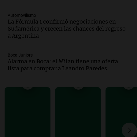
por el ICE, obtuvo la libertad bajo fianza
en Estados Unidos
Automovilismo
Buen día, Argentina
La Fórmula 1 confirmó negociaciones en
Episodios
Sudamérica y crecen las chances del regreso
Audio.
Jugueterías en transformación:
a Argentina
crece la venta online y cae el
movimiento en los locales
Buen día, Argentina
Boca Juniors
Episodios
Alarma en Boca: el Milan tiene una oferta
lista para comprar a Leandro Paredes
Audio.
Por qué nos cuesta decir que no y
qué consecuencias tiene ceder siempre
Buen día, Argentina
Episodios
Audio.
El alfajor argentino busca a sus
nuevos campeones en una competencia
nacional
Buen día, Argentina
Episodios