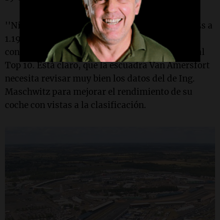
''Nico'' cerró el mejor de su 20 giros en 1.43.255s a
1.191s de Dunne. Como en la carrera anterior,
continúa sin encontrar el ritmo que lo acerque al
Top 10. Está claro, que la escuadra Van Amersfort
necesita revisar muy bien los datos del de Ing.
Maschwitz para mejorar el rendimiento de su
coche con vistas a la clasificación.