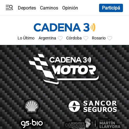
Deportes
Caminos
Opinión
Participá
Programas
Últimas coberturas
Últimas 24 h
En YouTube
Clima
Horóscopo
Lo Último
Argentina
Córdoba
Rosario