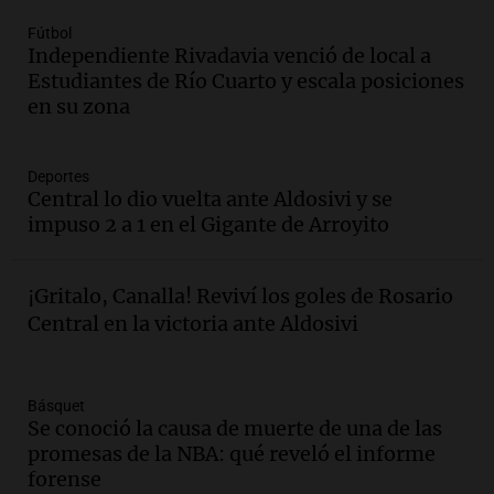
suministro de agua en San Luis
Panorama Federal
Fútbol
Episodios
Independiente Rivadavia venció de local a
Estudiantes de Río Cuarto y escala posiciones
Audio.
Docentes de Jujuy enfrentan
en su zona
descuentos de salarios de hasta 700.000
pesos, denuncia sindicato
Panorama Federal
Deportes
Episodios
Central lo dio vuelta ante Aldosivi y se
Audio.
Brutal asalto en Concepción:
impuso 2 a 1 en el Gigante de Arroyito
anciano de 88 años golpeado para
robarle un millón de pesos
Panorama Federal
¡Gritalo, Canalla! Reviví los goles de Rosario
Episodios
Central en la victoria ante Aldosivi
Audio.
Rechazaron el pedido de Facundo
Moyano para levantar la perimetral
sobre Candela Arizaga
Básquet
Panorama Federal
Se conoció la causa de muerte de una de las
Episodios
promesas de la NBA: qué reveló el informe
forense
Audio.
Iliana Lick, la argentina detenida