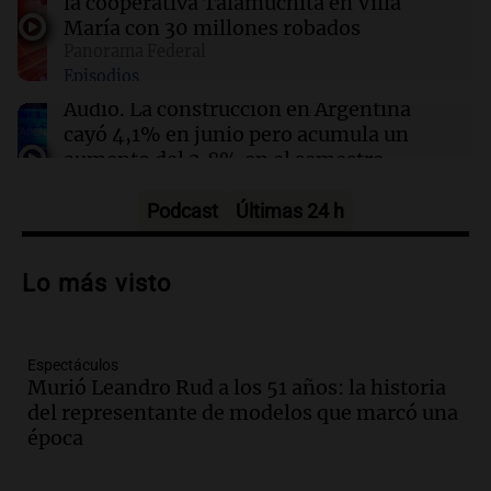
la cooperativa Talamuchita en Villa
María con 30 millones robados
08:30
Sociedad
Panorama Federal
Tratamientos para el sobrepeso: más
Episodios
accesibles y con menos mitos en Argentina
Audio.
La construcción en Argentina
cayó 4,1% en junio pero acumula un
aumento del 2,8% en el semestre
Panorama Federal
Episodios
Podcast
Últimas 24 h
Audio.
La inflación en Buenos Aires se
acelera con un 2,9% en julio, según
Lo más visto
datos preliminares
Panorama Federal
Episodios
Espectáculos
Audio.
La justicia niega pedido de
Murió Leandro Rud a los 51 años: la historia
Facundo Moyano para levantar
del representante de modelos que marcó una
perimetral sobre Candela Arizaga
época
Panorama Federal
Episodios