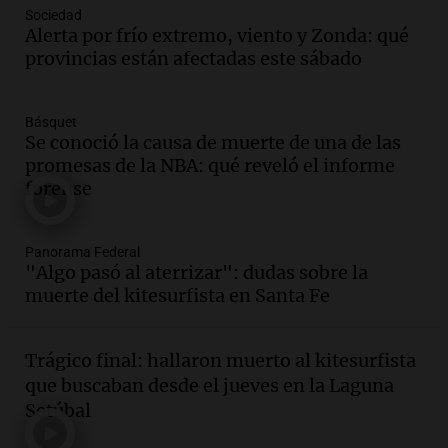
Audio.
La inflación en Buenos Aires se
Sociedad
acelera al 2,9% en julio y anticipa datos
Alerta por frío extremo, viento y Zonda: qué
oficiales
provincias están afectadas este sábado
Panorama Federal
Episodios
Básquet
Audio.
San Miguel de Tucumán: 433
Se conoció la causa de muerte de una de las
luminarias públicas destruidas en 14
promesas de la NBA: qué reveló el informe
meses por vandalismo y robos
forense
Panorama Federal
Episodios
Audio.
San Miguel de Tucumán:
Panorama Federal
vandalismo destruye 433 luminarias
"Algo pasó al aterrizar": dudas sobre la
públicas en 14 meses y afecta la
muerte del kitesurfista en Santa Fe
seguridad
Panorama Federal
Episodios
Trágico final: hallaron muerto al kitesurfista
Audio.
Secuestran 28 bultos de
que buscaban desde el jueves en la Laguna
mercadería extranjera en control
Setúbal
fronterizo en Tucumán
Panorama Federal