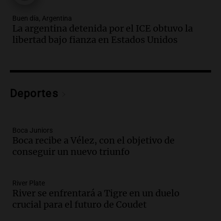
Episodios
Buen día, Argentina
Audio.
Mujer de 92 años fallece
La argentina detenida por el ICE obtuvo la
mientras esperaba cobrar su jubilación
libertad bajo fianza en Estados Unidos
en San Luis
Panorama Federal
Episodios
Audio.
Detienen a Sergio Fárez por
abuso sexual: juicio programado para
Deportes
diciembre de 2025
Panorama Federal
Episodios
Boca Juniors
Audio.
Familiares de Lautaro Britos
Boca recibe a Vélez, con el objetivo de
convocan marcha por justicia tras su
conseguir un nuevo triunfo
trágica muerte en Villa Mercedes
Panorama Federal
River Plate
Episodios
River se enfrentará a Tigre en un duelo
Audio.
Reparaciones en acueducto
crucial para el futuro de Coudet
Novalí finalizan y se normaliza el