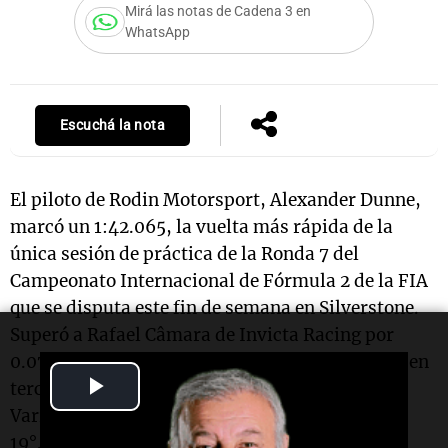
Mirá las notas de Cadena 3 en
WhatsApp
Escuchá la nota
El piloto de Rodin Motorsport, Alexander Dunne,
marcó un 1:42.065, la vuelta más rápida de la
única sesión de práctica de la Ronda 7 del
Campeonato Internacional de Fórmula 2 de la FIA
que se disputa este fin de semana en Silverstone.
Superó a Rafael Câmara de Invicta Racing por
0.071 s, con Dino Beganovic de DAMS Lucas Oil en
Play
tercer lugar. Mientras, que el argentino Nicolás
Varrone no disfrutó de una buena tarea y quedó
Video
19°.