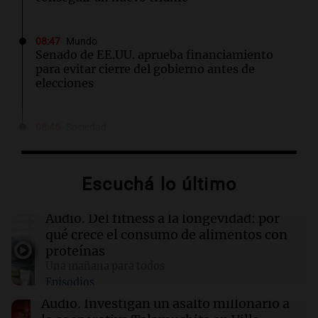
08:47
Mundo
Senado de EE.UU. aprueba financiamiento
para evitar cierre del gobierno antes de
elecciones
08:46
Sociedad
Rosario amaneció con 4,9°C y se espera una
máxima de 14°C
Escuchá lo último
08:45
Mundo
Cierra el caso de la jueza Afiuni en Venezuela y
Audio.
Del fitness a la longevidad: por
se restituye su libertad plena
qué crece el consumo de alimentos con
proteínas
Una mañana para todos
08:34
Sociedad
Episodios
Un politólogo brasileño afirmó que Hezbolá
opera en la Triple Frontera
Audio.
Investigan un asalto millonario a