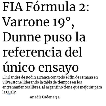
FIA Fórmula 2:
Varrone 19°,
Notas
s
Notas
La Sole en
Dunne puso la
ial
Mundial 2026
Cadena 3
referencia del
único ensayo
El irlandés de Rodin arranca con todo el fin de semana en
Silverstone liderando la tabla de tiempos en los
entrenamientos libres. El argentino tiene que mejorar para
la Qualy.
Añadir Cadena 3 a