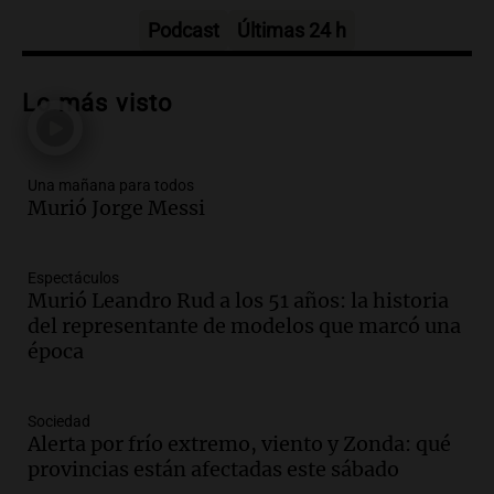
Una mañana para todos
Episodios
Podcast
Últimas 24 h
Audio.
Messi llegará esta noche a
Rosario para acompañar a su familia
Lo más visto
tras la muerte de su papá
Una mañana para todos
Episodios
Una mañana para todos
Audio.
Ley de Propiedad Privada: el revés
Murió Jorge Messi
en el Congreso expuso una debilidad
comunicacional del Gobierno
Una mañana para todos
Espectáculos
Episodios
Murió Leandro Rud a los 51 años: la historia
Audio.
Casabindo se prepara para una
del representante de modelos que marcó una
celebración única: 30.000 turistas y el
época
tradicional Toreo de la Vincha
Una mañana para todos
Sociedad
Episodios
Alerta por frío extremo, viento y Zonda: qué
Audio.
Borges, abogada de Pourrain:
provincias están afectadas este sábado
"Tres hombres se lo llevaron para