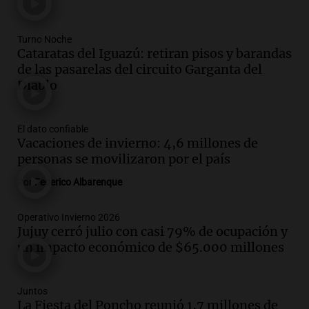
Jorge Messi en una entrevista con Rony
Vargas en 2007
Turno Noche
Una mañana para todos
Cataratas del Iguazú: retiran pisos y barandas
Episodios
de las pasarelas del circuito Garganta del
Audio.
El abuelo de Agostina Vega, tras
Diablo
las nuevas detenciones: "En esa casa
todos tenían algo que ver"
Una mañana para todos
El dato confiable
Vacaciones de invierno: 4,6 millones de
Episodios
personas se movilizaron por el país
Audio.
Una nutricionista derribó el mito
del desayuno ideal: qué alimentos
Por
Federico Albarenque
conviene priorizar
Una mañana para todos
Operativo Invierno 2026
Episodios
Jujuy cerró julio con casi 79% de ocupación y
un impacto económico de $65.000 millones
Audio.
Murió Jorge Messi
Una mañana para todos
Juntos
Episodios
La Fiesta del Poncho reunió 1,7 millones de