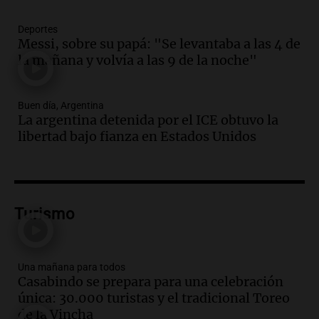
hacerle preguntas y nunca regresó"
Una mañana para todos
Deportes
Episodios
Messi, sobre su papá: "Se levantaba a las 4 de
la mañana y volvía a las 9 de la noche"
Audio.
Voluntarios limpiaron 9.000
metros del río Suquía y retiraron hasta
800 kilos de basura por jornada
Buen día, Argentina
Una mañana para todos
La argentina detenida por el ICE obtuvo la
Episodios
libertad bajo fianza en Estados Unidos
Audio.
La historia de la servilleta que
firmó Jorge Messi para el primer
contrato de Leo con Barcelona
Una mañana para todos
Episodios
Turismo
Audio.
Joan Gaspart: "Sin Jorge, no sé si
Messi hubiera llegado adonde llegó"
Una mañana para todos
Una mañana para todos
Casabindo se prepara para una celebración
Episodios
única: 30.000 turistas y el tradicional Toreo
de la Vincha
Audio.
El orgullo y el sueño argentino de