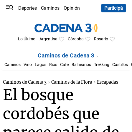
Deportes
Caminos
Opinión
Participá
Programas
Últimas coberturas
Últimas 24 h
En YouTube
Clima
Horóscopo
Lo Último
Argentina
Córdoba
Rosario
Caminos de Cadena 3
Caminos
Vino
Lagos
Ríos
Café
Balnearios
Trekking
Castillos
Caminos de Cadena 3
Caminos de la Flora
Escapadas
El bosque
cordobés que