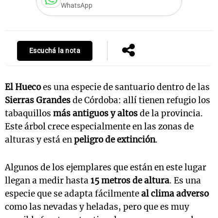
WhatsApp
Notas
Escuchá la nota
s
Notas
La Sole en
ial
Mundial 2026
Cadena 3
El Hueco
es una especie de santuario dentro de las
Sierras Grandes
de Córdoba: allí tienen refugio los
tabaquillos
más antiguos y altos
de la provincia.
Este árbol crece especialmente en las zonas de
alturas y está en
peligro de extinción
.
Algunos de los ejemplares que están en este lugar
llegan a medir hasta
15 metros de altura
. Es una
especie que se adapta fácilmente
al clima adverso
como las nevadas y heladas, pero que es muy