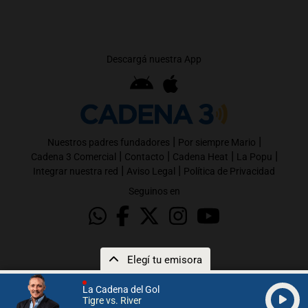
Descargá nuestra App
|
|
Nuestros padres fundadores
Por siempre Mario
|
|
|
|
Cadena 3 Comercial
Contacto
Cadena Heat
La Popu
|
|
Integrar nuestra red
Aviso Legal
Política de Privacidad
Seguinos en
Elegí tu emisora
La Cadena del Gol
Tigre vs. River