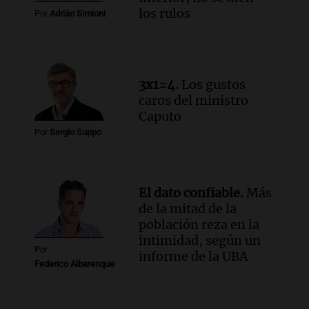
Panorama Federal
los rulos
Por
Adrián Simioni
Episodios
Audio.
Del fitness a la longevidad: por
qué crece el consumo de alimentos con
proteínas
3x1=4.
Los gustos
Una mañana para todos
caros del ministro
Episodios
Caputo
Audio.
Investigan un asalto millonario a
Por
Sergio Suppo
la cooperativa Talamochita en Villa
María
Panorama Federal
Episodios
El dato confiable.
Más
de la mitad de la
población reza en la
intimidad, según un
Por
informe de la UBA
Federico Albarenque