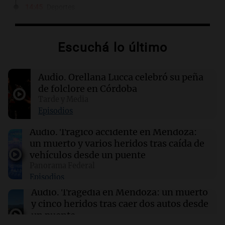
14:45
Deportes
Racing se mide ante Argentinos Juniors tras
caída con Tigre en el Torneo Clausura
Escuchá lo último
14:36
Mundo
Controles fronterizos en España para viajeros
Audio.
Orellana Lucca celebró su peña
italianos tras sanciones de Italia
de folclore en Córdoba
Tarde y Media
14:23
Una mañana para todos
Episodios
Voluntarios limpiaron 9.000 metros del río
Suquía y retiraron hasta 800 kilos de basura
Audio.
Trágico accidente en Mendoza:
por jornada
un muerto y varios heridos tras caída de
vehículos desde un puente
Panorama Federal
14:22
Una mañana para todos
Episodios
Matías Pourrain sigue detenido: "Tres
hombres se lo llevaron para hacerle preguntas
Audio.
Tragedia en Mendoza: un muerto
y nunca regresó"
y cinco heridos tras caer dos autos desde
un puente