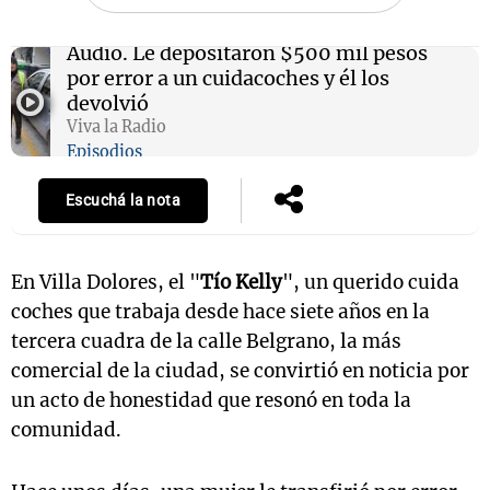
Audio.
Le depositaron $500 mil pesos
por error a un cuidacoches y él los
Notas
devolvió
s
Notas
Viva la Radio
La Sole en
Episodios
ial
Mundial 2026
Cadena 3
Escuchá la nota
En Villa Dolores, el "
Tío Kelly
", un querido cuida
coches que trabaja desde hace siete años en la
tercera cuadra de la calle Belgrano, la más
comercial de la ciudad, se convirtió en noticia por
un acto de honestidad que resonó en toda la
comunidad.