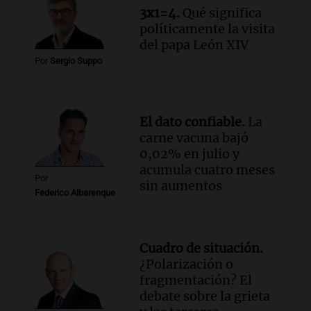
Viva la Radio
3x1=4.
Qué significa
Episodios
políticamente la visita
Audio.
Monseñor Fenoy celebra la visita
del papa León XIV
de León XIV a Argentina y reflexiona
Por
Sergio Suppo
sobre su impacto espiritual
Panorama Federal
Episodios
El dato confiable.
La
Audio.
El ministro de Economía de Santa
carne vacuna bajó
Fe relativiza el impacto del fallo sobre
0,02% en julio y
jubilaciones en la provincia
acumula cuatro meses
Panorama Federal
Por
sin aumentos
Episodios
Federico Albarenque
Cuadro de situación.
¿Polarización o
fragmentación? El
debate sobre la grieta