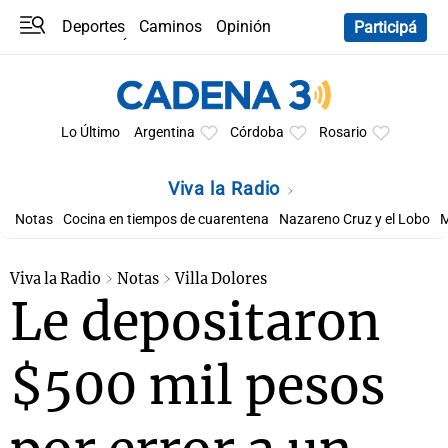
Deportes
Caminos
Opinión
Participá
Programas
Últimas coberturas
Últimas 24 h
En YouTube
Clima
Horóscopo
Lo Último
Argentina
Córdoba
Rosario
Viva la Radio
Notas
Cocina en tiempos de cuarentena
Nazareno Cruz y el Lobo
M
Viva la Radio
Notas
Villa Dolores
Le depositaron
$500 mil pesos