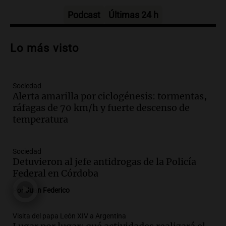
Panorama Federal
Episodios
Podcast
Últimas 24 h
Audio.
Preparativos para la feria en La
Bulalle, Córdoba: actividades y horarios
Lo más visto
de apertura
Panorama Federal
Episodios
Sociedad
Audio.
Río Gallegos enfrenta secuelas de
Alerta amarilla por ciclogénesis: tormentas,
lluvias, senadores manifiestan
ráfagas de 70 km/h y fuerte descenso de
oposición a ley de tierras
temperatura
Panorama Federal
Episodios
Audio.
Mendoza celebra la apertura del
Sociedad
centro de esquí Penitentes Park tras
Detuvieron al jefe antidrogas de la Policía
siete años de cierre por falta de nieve
Federal en Córdoba
Panorama Federal
Por
Juan Federico
Episodios
Audio.
Madres en Rosario piden por la
Visita del papa León XIV a Argentina