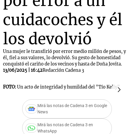
por error a un
cuidacoches y él
los devolvió
Una mujer le transfirió por error medio millón de pesos, y
él, fiel a sus valores, lo devolvió. Su gesto de honestidad
conquistó el cariño de los vecinos y hasta de Doña Jovita.
13/06/2025 | 16:42
Redacción Cadena 3
FOTO:
Un acto de integridad y humildad del "Tío Kelly"
F
Mirá las notas de Cadena 3 en Google
News
Mirá las notas de Cadena 3 en
WhatsApp