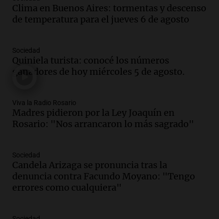
Clima en Buenos Aires: tormentas y descenso
Mundial de Natación de Invierno con
de temperatura para el jueves 6 de agosto
récords y atletas de 20 países
Amamos Argentina
Episodios
Sociedad
Audio.
Conductor imputado por
Quiniela turista: conocé los números
accidente fatal en San Luis dejó tres
ganadores de hoy miércoles 5 de agosto.
jóvenes muertos y un herido grave
Panorama Federal
Episodios
Viva la Radio Rosario
Madres pidieron por la Ley Joaquín en
Audio.
Historiador de la UBA celebró la
Rosario: "Nos arrancaron lo más sagrado"
marcha atrás en la Ley de Tierras:
“Frenamos un saqueo de recursos”
Amamos Argentina
Sociedad
Episodios
Candela Arizaga se pronuncia tras la
Audio.
Ahyre estuvo en el Estudio
denuncia contra Facundo Moyano: "Tengo
Federal Sancor Seguros y adelantó su
errores como cualquiera"
nuevo tema a Cadena 3 Rosario.
Viva la Radio Rosario
Sociedad