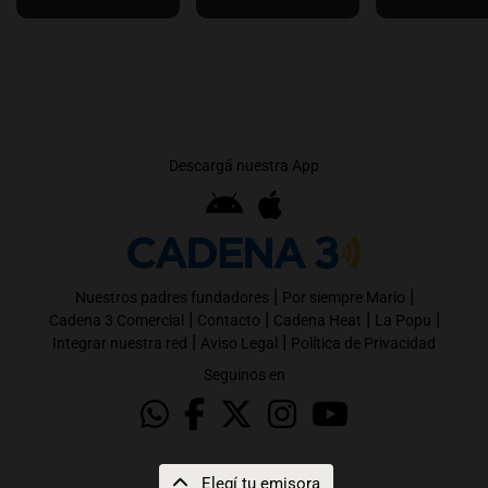
Descargá nuestra App
|
|
Nuestros padres fundadores
Por siempre Mario
|
|
|
|
Cadena 3 Comercial
Contacto
Cadena Heat
La Popu
|
|
Integrar nuestra red
Aviso Legal
Política de Privacidad
Seguinos en
Elegí tu emisora