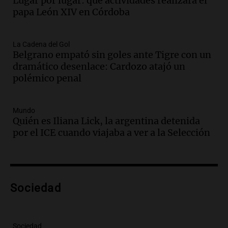
Lugar por lugar: qué actividades realizará el
ley Joaquín.
papa León XIV en Córdoba
Viva la Radio Rosario
Episodios
Audio.
Juan Pedro Colombo, rematador
La Cadena del Gol
Belgrano empató sin goles ante Tigre con un
de hacienda: “Las tecnologías no
dramático desenlace: Cardozo atajó un
reemplazan el contacto con la gente”
polémico penal
La Argentina, hoy
Episodios
Audio.
Un trabajador herido tras caer a
Mundo
Quién es Iliana Lick, la argentina detenida
un pozo de 17 metros en Nueva Córdoba
por el ICE cuando viajaba a ver a la Selección
Panorama Federal
Episodios
Audio.
Lanzamiento del Tigo 7 CSH: el
nuevo híbrido enchufable de Chery llega
Sociedad
al mercado argentino
Panorama Federal
Episodios
Sociedad
Audio.
Perito Moreno recibe la Copa