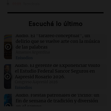
02:03
Tecnología
Travis Kalanick suma a un exejecutivo de Uber
como CFO en su startup de robótica Atoms
Escuchá lo último
02:00
Deportes
Independiente y Atlético Tucumán se
Audio.
El "tarareo conceptual", un
enfrentan en octavos de la Copa Argentina:
delirio que se vuelve arte con la música
horarios y TV
de las palabras
Amamos Argentina
Episodios
01:54
Mundo
Fallecen dos soldados israelíes en Líbano,
Audio.
El gerente de Exponenciar visitó
marcando el primer incidente mortal desde
el Estudio Federal Sancor Seguros en
junio
Aapresid Rosario 2026.
Congreso Aapresid 2026
Episodios
01:37
Mundo
Trump señala a Canadá por incendios
Audio.
Fiestas patronales de Ticino: un
forestales, pero los científicos advierten sobre
fin de semana de tradición y diversión
el cambio climático
en el campo