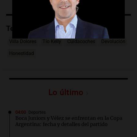
Temas
Villa Dolores
Tío Kelly
Cuidacoches
Devolución
Honestidad
Lo último
04:00
Deportes
Boca Juniors y Vélez se enfrentan en la Copa
Argentina: fecha y detalles del partido