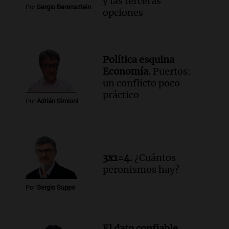
y las terceras
Por
Sergio Berensztein
opciones
Política esquina
Economía.
Puertos:
un conflicto poco
práctico
Por
Adrián Simioni
3x1=4.
¿Cuántos
peronismos hay?
Por
Sergio Suppo
El dato confiable.