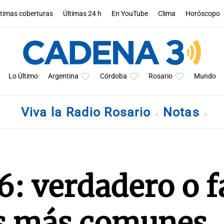
ltimas coberturas
Últimas 24 h
En YouTube
Clima
Horóscopo
Lo Último
Argentina
Córdoba
Rosario
Mundo
Viva la Radio Rosario
Notas
: verdadero o f
os más comunes