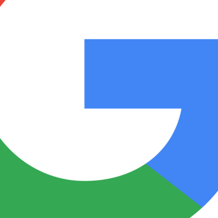
Notas
Notas
No
e en Cadena 3
El huracán de Arequito
Cadena 3 en