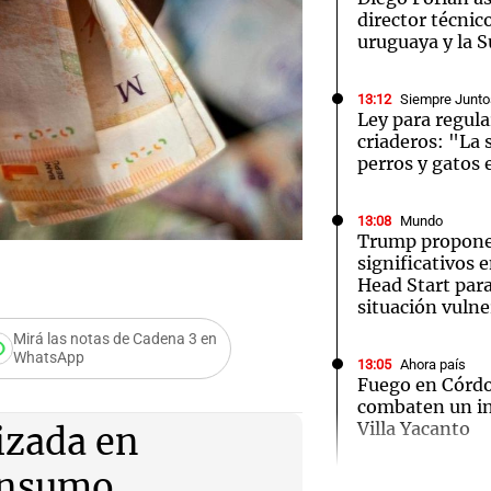
director técnico
uruguaya y la 
13:12
Siempre Junto
Ley para regula
criaderos: "La
perros y gatos 
13:08
Mundo
Trump propone
significativos 
Head Start par
situación vulne
Mirá las notas de Cadena 3 en
WhatsApp
13:05
Ahora país
Fuego en Córd
analiza
combaten un in
Audio.
Villa Yacanto
izada en
Juan r
onsumo.
13:04
Sociedad