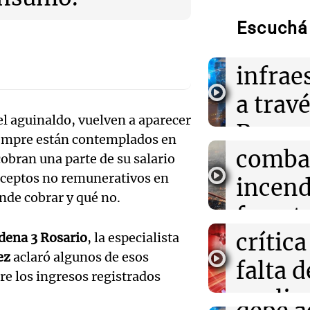
Operativo en B
250 mi
alerta naranja 
Escuchá 
cuadrillas trab
de dól
Audio.
infrae
12:55
Sociedad
La ANMAT prohi
en Cór
a travé
reconocida mar
antiinflamator
el aguinaldo, vuelven a aparecer
Audio.
bombe
Proyec
siempre están contemplados en
Gobie
comba
12:54
Mundo
Vicuña
cobran una parte de su salario
El Real Madrid 
nceptos no remunerativos en
Yan Diomande p
argent
incend
miner
su destacado M
nde cobrar y qué no.
enfren
forest
Noticias
Audio.
Episodios
12:52
Consejos
crítica
dena 3 Rosario
, la especialista
Villa 
Costco sorpren
gobier
de café que com
ez
aclaró algunos de esos
falta d
Ahora país
funcionalidad
re los ingresos registrados
una de
Episodios
explic
Audio.