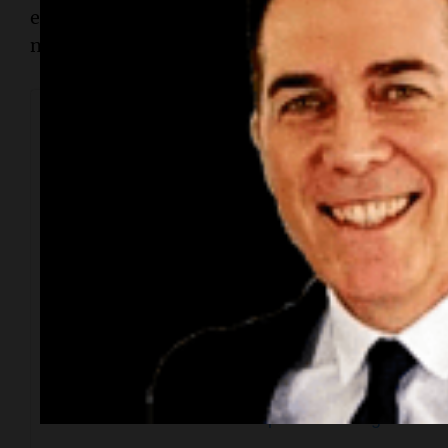
ese monto que se cobra en negro va a correspon
no”, explicó.
View this post on Instagram