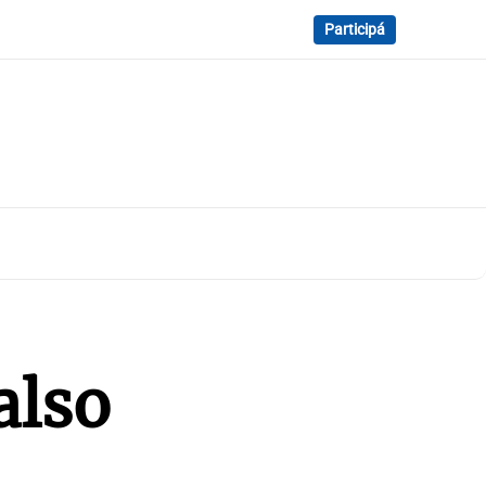
Participá
also