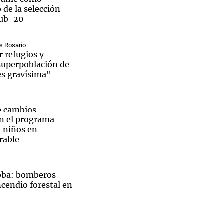
 de la selección
Sub-20
s Rosario
r refugios y
 superpoblación de
es gravísima"
 cambios
en el programa
a niños en
rable
oba: bomberos
cendio forestal en
San
ecibe