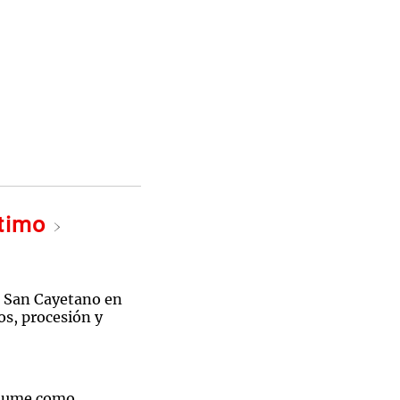
ltimo
á San Cayetano en
os, procesión y
asume como