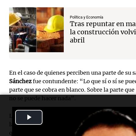
Política y Economía
Tras repuntar en mar
la construcción volv
abril
En el caso de quienes perciben una parte de su 
Sánchez
fue contundente: “Lo que sí o sí se pu
parte que se cobra en blanco. Sobre la parte qu
no se puede hacer nada”.
La especialista señaló que, frente a este tipo de
Play
las condiciones sean conversadas desde el inicio
Video
que se puede negociar desde el principio y tratar