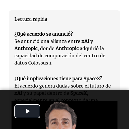
Lectura rápida
¿Qué acuerdo se anunció?
Se anunció una alianza entre
xAI
y
Anthropic
, donde
Anthropic
adquirió la
capacidad de computación del centro de
datos Colossus 1.
¿Qué implicaciones tiene para SpaceX?
El acuerdo genera dudas sobre el futuro de
xAI
y su papel dentro de
SpaceX
,
especialmente en el contexto de una
posible salida a bolsa.
Play
Video
¿Cuál es la opinión de los expertos?