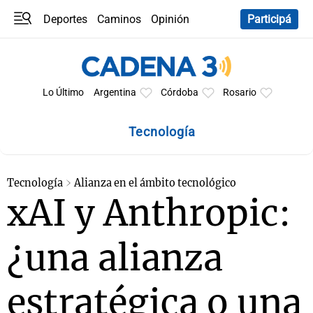
Deportes
Caminos
Opinión
Participá
Programas
Últimas coberturas
Últimas 24 h
En YouTube
Clima
Horóscopo
Lo Último
Argentina
Córdoba
Rosario
Tecnología
Tecnología
Alianza en el ámbito tecnológico
xAI y Anthropic:
¿una alianza
estratégica o una