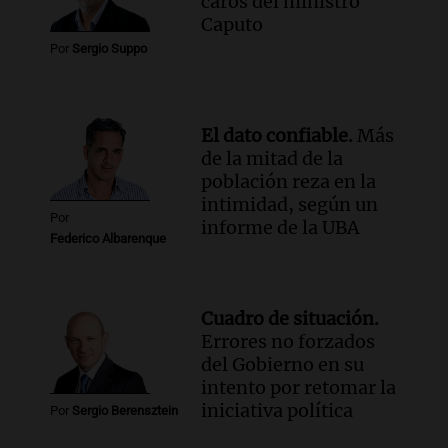
caros del ministro
Audio.
La lección del Titanic y la
Caputo
humildad en tiempos de tormenta
Por
Sergio Suppo
según San Ignacio de Loyola
Panorama Federal
Episodios
El dato confiable.
Más
Audio.
Tormentas y filtraciones: "El
de la mitad de la
agua entra por donde menos
población reza en la
imaginamos"
intimidad, según un
Una Mañana para todos Rosario
Por
informe de la UBA
Episodios
Federico Albarenque
Cuadro de situación.
Errores no forzados
del Gobierno en su
intento por retomar la
iniciativa política
Por
Sergio Berensztein