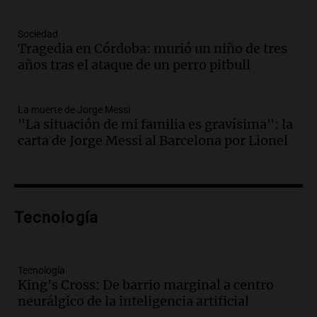
Episodios
Audio.
Crisis diplomática: el embajador
Sociedad
Tragedia en Córdoba: murió un niño de tres
argentino regresa al país tras conflicto
años tras el ataque de un perro pitbull
con Brasil
Panorama Federal
Episodios
La muerte de Jorge Messi
Audio.
Bomberos asisten a senderista
"La situación de mi familia es gravísima": la
con fractura de tobillo en refugio Doña
carta de Jorge Messi al Barcelona por Lionel
Rosa
Panorama Federal
Episodios
Audio.
Amaycha del Valle avanza en
Tecnología
investigación internacional sobre asma
con nueva tecnología médica
Panorama Federal
Episodios
Tecnología
King's Cross: De barrio marginal a centro
Audio.
Suspenden descuento en SUBE y
neurálgico de la inteligencia artificial
aumentan tarifas del SUBTE en Buenos