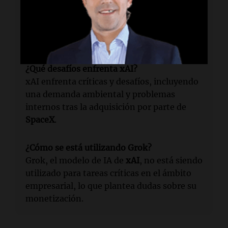
Los presentadores del podcast
Equity
sugirieron que la alianza podría ser una
medida de supervivencia y no una
verdadera innovación.
¿Qué desafíos enfrenta xAI?
xAI enfrenta críticas y desafíos, incluyendo
una demanda ambiental y problemas
internos tras la adquisición por parte de
SpaceX
.
¿Cómo se está utilizando Grok?
Grok, el modelo de IA de
xAI
, no está siendo
utilizado para tareas críticas en el ámbito
empresarial, lo que plantea dudas sobre su
monetización.