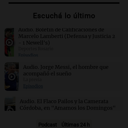
Congreso de EEUU investiga la deportación de
familias de militares en servicio activo
Escuchá lo último
02:03
Tecnología
Audio.
Boletín de Calificaciones de
King's Cross: De barrio marginal a centro
Marcelo Lamberti (Defensa y Justicia 2
neurálgico de la inteligencia artificial
- 1 Newell's)
Deportes Rosario
Episodios
01:31
Ciencia
Estudio revela diferencias sorprendentes en la
Audio.
Jorge Messi, el hombre que
salud entre vino, cerveza y licores
acompañó el sueño
La previa
00:32
Clima
Episodios
Clima en Salta: cómo estará el tiempo este
lunes 10 de agosto
Audio.
El Flaco Pailos y la Camerata
Córdoba, en "Amamos los Domingos"
Amamos los Domingos
Episodios
Podcast
Últimas 24 h