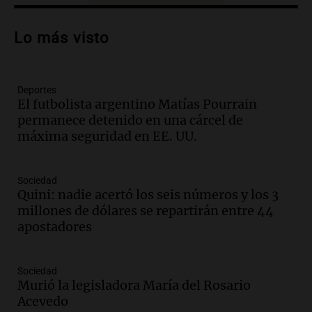
Audio.
Patricia Palmer y Mario Pasik
hablaron de su obra en Cadena 3
Lo más visto
Amamos los Domingos
Episodios
Deportes
Audio.
Córdoba espera a León XIV con el
El futbolista argentino Matías Pourrain
recuerdo del paso de Juan Pablo II: "Te
permanece detenido en una cárcel de
traspasaba con la mirada"
máxima seguridad en EE. UU.
Amamos los Domingos
Episodios
Audio.
El observatorio de Bosque Alegre,
Sociedad
un imperdible cordobés para los
Quini: nadie acertó los seis números y los 3
amantes de la astronomía
millones de dólares se repartirán entre 44
Amamos los Domingos
apostadores
Episodios
Audio.
“No entendíamos qué cantaban”:
Sociedad
la historia del club de Irlanda
Murió la legisladora María del Rosario
revolucionado por hinchas argentinos
Acevedo
Amamos los Domingos