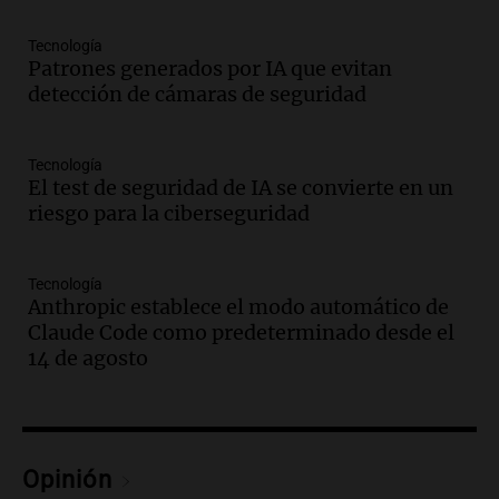
Aires desde agosto
Panorama Federal
Tecnología
Episodios
Patrones generados por IA que evitan
Audio.
Kicillof critica la desregulación
detección de cámaras de seguridad
financiera y el aumento de la morosidad
en Buenos Aires
Panorama Federal
Tecnología
El test de seguridad de IA se convierte en un
Episodios
riesgo para la ciberseguridad
Audio.
La UNT evalúa apelación ante la
Corte Suprema tras fallo que aparta a
Pagani como rector
Tecnología
Panorama Federal
Anthropic establece el modo automático de
Episodios
Claude Code como predeterminado desde el
Audio.
El cardenal Ángel Rossi advirtió
14 de agosto
que la justicia social viene siendo
“despreciada y burlada”
Santa Misa
Episodios
Opinión
Audio.
La Bulaya se prepara para el cierre