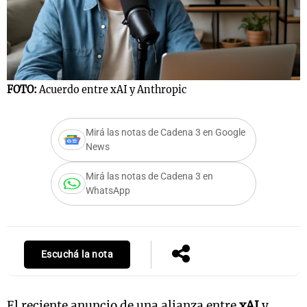
Notas
s
Notas
La Sole en
FOTO:
Acuerdo entre xAI y Anthropic
ial
Mundial 2026
Cadena 3
Mirá las notas de Cadena 3 en Google
News
Mirá las notas de Cadena 3 en
WhatsApp
Escuchá la nota
El reciente anuncio de una alianza entre
xAI
y