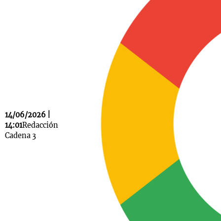
Notas
s
Notas
La Sole en
ial
Mundial 2026
Cadena 3
14/06/2026 |
14:01
Redacción
Cadena 3