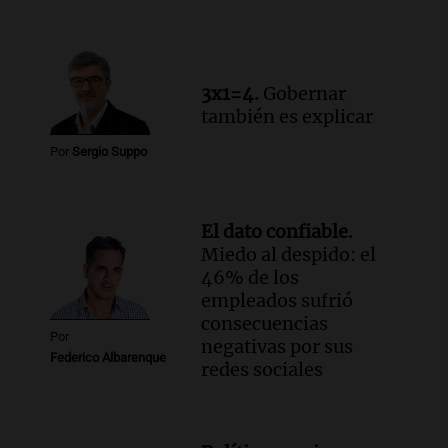
Episodios
Audio.
Santa Fe, segunda provincia con
más femicidios del país, según informe
de Casa del Encuentro
3x1=4.
Gobernar
Panorama Federal
también es explicar
Episodios
Por
Sergio Suppo
Audio.
Santa Fe reactivará 1.500
viviendas paralizadas tras el cierre de
Procrear en la provincia
Panorama Federal
El dato confiable.
Episodios
Miedo al despido: el
46% de los
empleados sufrió
consecuencias
Por
negativas por sus
Federico Albarenque
redes sociales