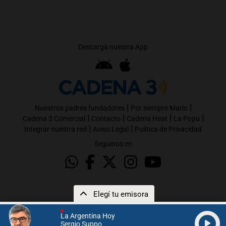
Descargá nuestra App
|
|
Nuestros padres fundadores
Por siempre Mario
|
|
|
|
Cadena 3 Comercial
Contacto
Cadena Heat
La Popu
|
|
Integrar nuestra red
Aviso Legal
Política de Privacidad
Seguinos en
Elegí tu emisora
La Argentina Hoy
Sergio Suppo