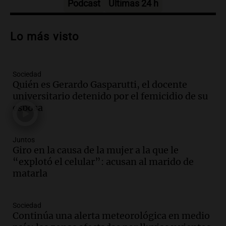
Episodios
Podcast
Últimas 24 h
Audio.
Carolina Losada: "Faltó que el
oficialismo la explique mejor" sobre la
Lo más visto
ley de propiedad privada
Informados al regreso
Episodios
Sociedad
Audio.
Debate en el Senado y protesta
Quién es Gerardo Gasparutti, el docente
en Rosario contra la ley de Propiedad
universitario detenido por el femicidio de su
Privada.
esposa
Viva la Radio Rosario
Episodios
Audio.
Manifestación en Rosario contra
Juntos
la ley de Propiedad Privada debatida en
Giro en la causa de la mujer a la que le
el Senado.
“explotó el celular”: acusan al marido de
Viva la Radio Rosario
matarla
Episodios
Audio.
Luis Juez cuestionó la polémica
Sociedad
por la Ley de Tierras: "Construyeron un
Continúa una alerta meteorológica en medio
relato mentiroso"