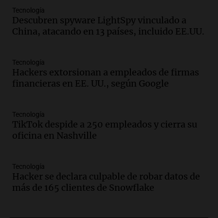
nevada en Mendoza este fin de semana
tras condiciones invernales
Tecnología
Descubren spyware LightSpy vinculado a
Panorama Federal
China, atacando en 13 países, incluido EE.UU.
Episodios
Audio.
Padres presentes, pero
distraídos: ¿Qué pasa con un niño
Tecnología
cuando el padre mira mucho el teléfono?
Hackers extorsionan a empleados de firmas
Educar entre todos
financieras en EE. UU., según Google
Episodios
Audio.
Presentan el innovador Parque
Tecnología
Tecnológico en Villa María con dos
TikTok despide a 250 empleados y cierra su
edificios icónicos
oficina en Nashville
Panorama Federal
Episodios
Audio.
Polémica en el fútbol argentino:
Tecnología
árbitros bajo la lupa tras fallos
Hacker se declara culpable de robar datos de
controvertidos
más de 165 clientes de Snowflake
Panorama Federal
Episodios