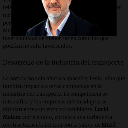
relacionada con el IPO de SpaceX en un solo lugar,
incluyendo historias sobre los ganadores y
perdedores de este evento, destacando a Elon
Musk como el principal beneficiario y a los
inversionistas de menor rango como los que
podrían no salir favorecidos.
Desarrollo de la industria del transporte
La noticia no solo afecta a SpaceX y Tesla, sino que
también impacta a otras compañías en la
industria del transporte. La competencia se
intensifica y las empresas deben adaptarse
rápidamente a un entorno cambiante.
Lucid
Motors
, por ejemplo, enfrenta una turbulenta
reestructuración interna con la salida de
Emad