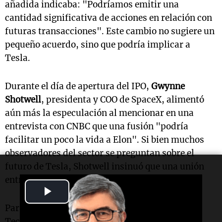
añadida indicaba: "Podríamos emitir una
cantidad significativa de acciones en relación con
futuras transacciones". Este cambio no sugiere un
pequeño acuerdo, sino que podría implicar a
Tesla.
Durante el día de apertura del IPO,
Gwynne
Shotwell
, presidenta y COO de SpaceX, alimentó
aún más la especulación al mencionar en una
entrevista con CNBC que una fusión "podría
facilitar un poco la vida a Elon". Si bien muchos
observadores del sector se preguntan sobre el
futuro de Tesla, Shotwell insinuó que una unión
entre las dos compañías podría ser beneficiosa.
Play
Para aquellos interesados en más detalles,
Video
TechCrunch ha compilado toda la información