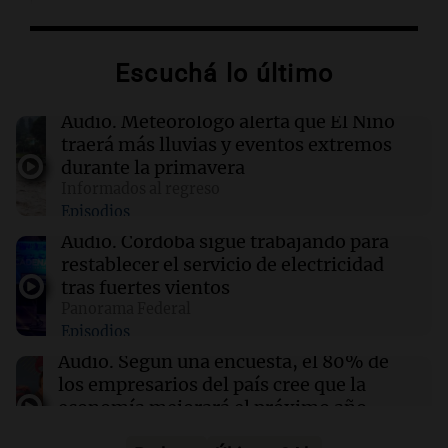
Facundo Colidio estaría cerca de irse al fútbol
brasileño por una cifra millonaria
Escuchá lo último
19:00
Mundo
PSG refuerza su delantera con el fichaje de
Audio.
Meteorólogo alerta que El Niño
Maghnes Akliouche del Monaco por 50
traerá más lluvias y eventos extremos
millones de euros
durante la primavera
Informados al regreso
Episodios
18:57
Amamos Argentina
El 80% de los empresarios del país esperan
Audio.
Córdoba sigue trabajando para
una mejora económica en 2027, aunque con
restablecer el servicio de electricidad
cautela
tras fuertes vientos
Panorama Federal
Episodios
18:55
Espectáculos
Revelan un video que complica a la madre de
Audio.
Según una encuesta, el 80% de
Wanda Nara en la causa con Mauro Icardi
los empresarios del país cree que la
economía mejorará el próximo año
Amamos Argentina