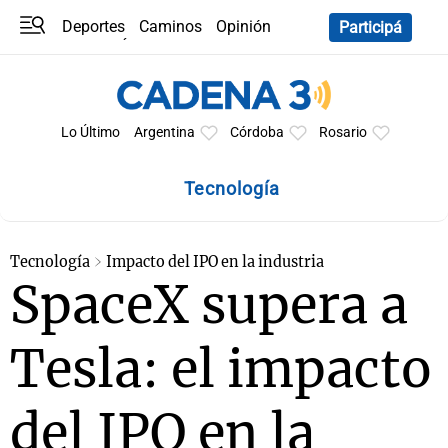
Deportes
Caminos
Opinión
Participá
Programas
Últimas coberturas
Últimas 24 h
En YouTube
Clima
Horóscopo
Lo Último
Argentina
Córdoba
Rosario
Tecnología
Tecnología
Impacto del IPO en la industria
SpaceX supera a
Tesla: el impacto
del IPO en la