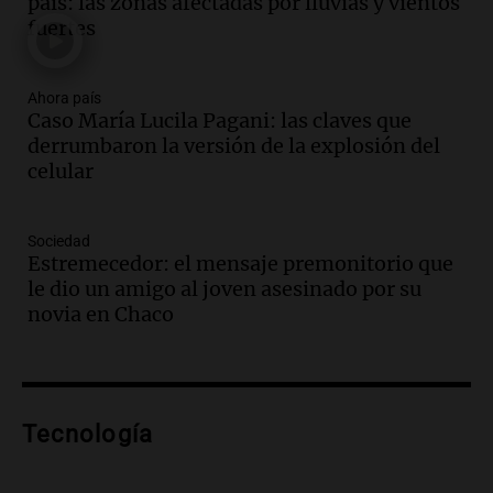
país: las zonas afectadas por lluvias y vientos
Informados al regreso
fuertes
Episodios
Audio.
La Boulaille se prepara para su
gran expo, con concurso de panificados
Ahora país
Caso María Lucila Pagani: las claves que
y actividades destacadas
derrumbaron la versión de la explosión del
Panorama Federal
celular
Episodios
Audio.
Detienen en Salta a abogado que
violó libertad condicional al ir al
Sociedad
Mundial de Atlanta
Estremecedor: el mensaje premonitorio que
Panorama Federal
le dio un amigo al joven asesinado por su
Episodios
novia en Chaco
Audio.
La UNC entregó más bicicletas a
estudiantes y proyecta duplicar el
programa de movilidad sustentable
Viva la Radio
Tecnología
Episodios
Audio.
Expertos advierten sobre posible