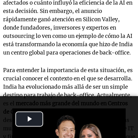
afectados o cuánto influyó la eficiencia de la AI en
esta decisión. Sin embargo, el anuncio
rápidamente ganó atención en Silicon Valley,
donde fundadores, inversores y expertos en
outsourcing lo ven como un ejemplo de cómo la AI
está transformando la economía que hizo de India
un centro global para operaciones de back-office.
Para entender la importancia de esta situación, es
crucial conocer el contexto en el que se desarrolla.
India ha evolucionado más allá de ser un simple
destino para trabajo de back-office. Actualmente,
es el
mercado más grande del mundo en Centros
de Capacidad Global
(GCC), un término que
Play
describe las unidades offshore dedicadas que las
multinacionales establecen para manejar desde IT
Video
y finanzas hasta I+D, con más de 2,100 centros que