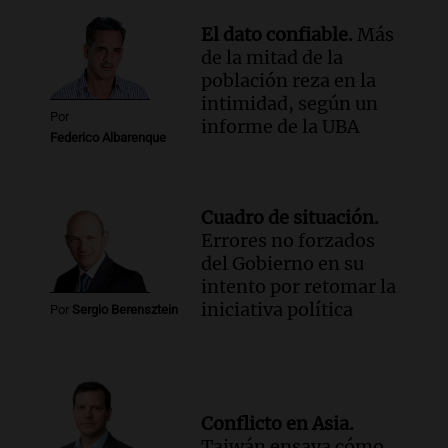
Episodios
Audio.
Solans Hoteles es patrocinante
El dato confiable.
Más
porque el concurso “abre un espacio a la
de la mitad de la
creatividad”
población reza en la
Edición 2026
intimidad, según un
Episodios
Por
informe de la UBA
Federico Albarenque
Audio.
Femicidio por fuego en el auto:
qué dijo la defensa del esposo acusado
Radioinforme 3
Cuadro de situación.
Episodios
Errores no forzados
del Gobierno en su
intento por retomar la
iniciativa política
Por
Sergio Berensztein
Conflicto en Asia.
Taiwán ensaya cómo