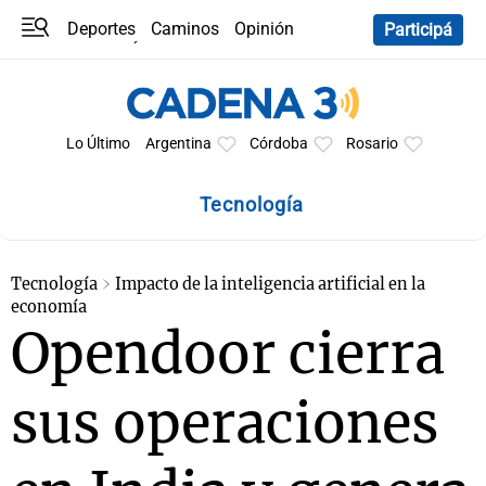
Deportes
Caminos
Opinión
Participá
Programas
Últimas coberturas
Últimas 24 h
En YouTube
Clima
Horóscopo
Lo Último
Argentina
Córdoba
Rosario
Tecnología
Tecnología
Impacto de la inteligencia artificial en la
economía
Opendoor cierra
sus operaciones