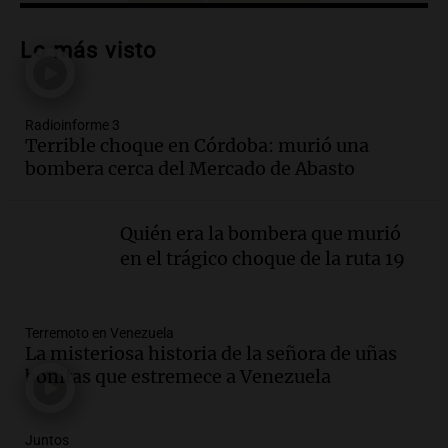
Audio.
Tucumán enfrenta un equilibrio
financiero precario debido a la caída del
Lo más visto
consumo y recaudación
Panorama Federal
Episodios
Radioinforme 3
Audio.
La calidad del empleo en
Terrible choque en Córdoba: murió una
Argentina cae y preocupa a economistas
bombera cerca del Mercado de Abasto
en un contexto de crisis económica
Panorama Federal
Episodios
Quién era la bombera que murió
Audio.
Audiencia por tragedia vial en
en el trágico choque de la ruta 19
Altas Cumbres: peritos analizan
teléfono de Óscar González
Panorama Federal
Terremoto en Venezuela
Episodios
La misteriosa historia de la señora de uñas
Audio.
Solicitan quiebra de Lebron
bonitas que estremece a Venezuela
Group en medio de una investigación
por estafa piramidal millonaria
Panorama Federal
Juntos