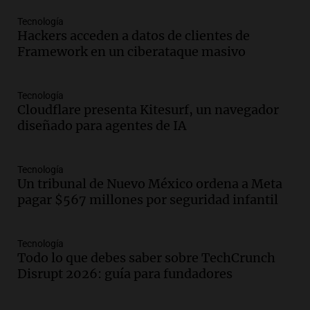
generan fuertes críticas
Panorama Federal
Tecnología
Episodios
Hackers acceden a datos de clientes de
Framework en un ciberataque masivo
Audio.
Docentes de Jujuy denuncian
descuentos de hasta 700.000 pesos en
sus salarios y genera alarma
Tecnología
Panorama Federal
Cloudflare presenta Kitesurf, un navegador
Episodios
diseñado para agentes de IA
Audio.
Siniestro vial en Salta: una mujer
fallece tras perder el control de su
vehículo
Tecnología
Panorama Federal
Un tribunal de Nuevo México ordena a Meta
Episodios
pagar $567 millones por seguridad infantil
Audio.
Docentes de Jujuy enfrentan
descuentos de hasta 700.000 pesos en
sus salarios, denuncian desde el
Tecnología
Todo lo que debes saber sobre TechCrunch
sindicato
Disrupt 2026: guía para fundadores
Panorama Federal
Episodios
Audio.
La justicia reconoce el COVID