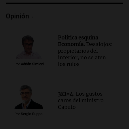
como enfermedad laboral tras caso de
docente fallecido en 2021
Opinión
Panorama Federal
Episodios
Audio.
Trágico siniestro vial en Salta:
mujer pierde la vida en accidente en
Política esquina
circunvalación Oeste
Economía.
Desalojos:
propietarios del
Panorama Federal
interior, no se aten
Episodios
los rulos
Por
Adrián Simioni
Audio.
La justicia reconoce el COVID
como enfermedad laboral tras el
fallecimiento de un docente
Panorama Federal
Episodios
3x1=4.
Los gustos
Audio.
Encuentran cuerpo en el Riacho
caros del ministro
Santa Fe: se trataría de un hombre
Caputo
desaparecido mientras practicaba
Por
Sergio Suppo
kitesurf
Panorama Federal