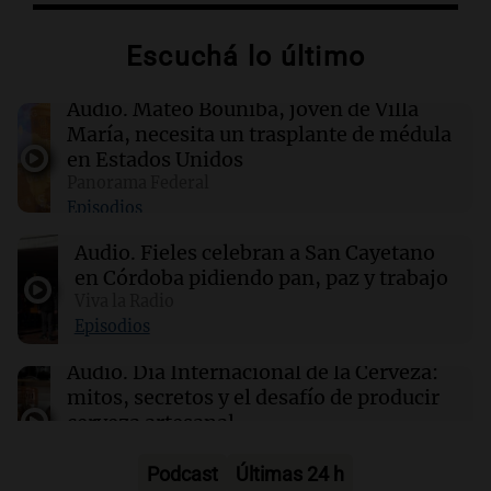
época
Escuchá lo último
16:50
Radioinforme 3
Fieles celebran a San Cayetano en Córdoba
Audio.
Mateo Bouniba, joven de Villa
pidiendo pan, paz y trabajo
María, necesita un trasplante de médula
en Estados Unidos
Panorama Federal
16:50
Política y Economía
Episodios
"El tigre y el león": el efusivo encuentro entre
Milei y De la Espriella antes de su asunción
Audio.
Fieles celebran a San Cayetano
en Córdoba pidiendo pan, paz y trabajo
16:49
Viva la Radio
Cultura
La Feria de Editores 2026: un espacio para la
Episodios
cultura y la premiación de librerías
Audio.
Día Internacional de la Cerveza:
mitos, secretos y el desafío de producir
cerveza artesanal
Viva la Radio
Episodios
Podcast
Últimas 24 h