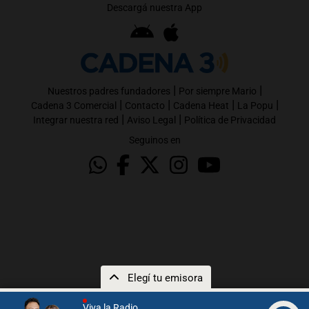
Descargá nuestra App
|
|
Nuestros padres fundadores
Por siempre Mario
|
|
|
|
Cadena 3 Comercial
Contacto
Cadena Heat
La Popu
|
|
Integrar nuestra red
Aviso Legal
Política de Privacidad
Seguinos en
Elegí tu emisora
Viva la Radio