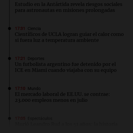
Estudio en la Antártida revela riesgos sociales
para astronautas en misiones prolongadas
17:31
Ciencia
Científicos de UCLA logran guiar el calor como
si fuera luz a temperatura ambiente
17:21
Deportes
Un futbolista argentino fue detenido por el
ICE en Miami cuando viajaba con su equipo
17:10
Mundo
El mercado laboral de EE.UU. se contrae:
23.000 empleos menos en julio
17:05
Espectáculos
Murió Leandro Rud a los 51 años: la historia
del representante de modelos que marcó una