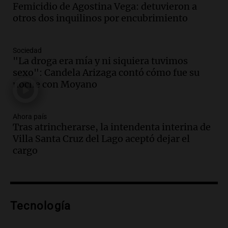
Femicidio de Agostina Vega: detuvieron a
Episodios
otros dos inquilinos por encubrimiento
Audio.
Detienen a pareja en Alderete por
venta de medicamentos controlados
mediante delivery
Sociedad
Panorama Federal
"La droga era mía y ni siquiera tuvimos
Episodios
sexo": Candela Arizaga contó cómo fue su
Audio.
El alzobispo García Cueva llama a
noche con Moyano
la clase dirigente a abordar problemas
económicos y sociales
Ahora país
Panorama Federal
Tras atrincherarse, la intendenta interina de
Episodios
Villa Santa Cruz del Lago aceptó dejar el
Audio.
La inflación en Buenos Aires
cargo
alcanza el 2,9% en julio, generando
incertidumbre sobre el IPC nacional
Panorama Federal
Episodios
Audio.
Descuentos de hasta 700.000
Tecnología
pesos en salarios docentes en Jujuy