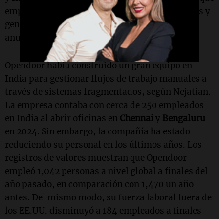
emplean alrededor de 2.36 millones de personas y
generan casi $100 mil millones en ingresos
anuales.
Opendoor había construido un gran equipo en
India para gestionar flujos de trabajo manuales a
través de sistemas fragmentados, según Nejatian.
La empresa contaba con cerca de 250 empleados
en India al abrir oficinas en
Chennai
y
Bengaluru
en 2024. Sin embargo, la compañía ha estado
reduciendo su personal en los últimos años. Los
registros de valores muestran que Opendoor
empleó 1,042 personas a nivel global a finales del
año pasado, en comparación con 1,470 un año
antes. Del mismo modo, su fuerza laboral fuera de
los EE.UU. disminuyó a 184 empleados a finales