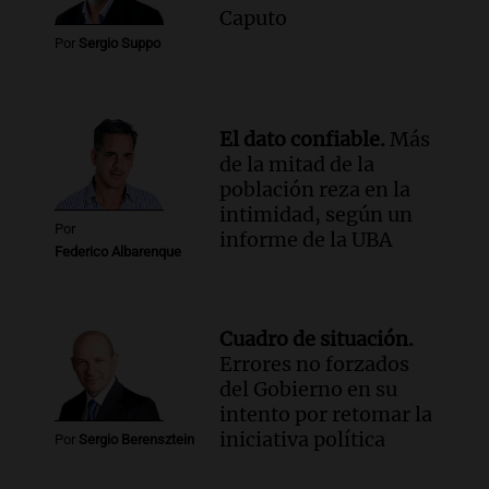
Caputo
Episodios
Por
Sergio Suppo
Audio.
Investigan un asalto millonario a
la cooperativa Talamochita en Villa
María
Panorama Federal
El dato confiable.
Más
Episodios
de la mitad de la
población reza en la
intimidad, según un
Por
informe de la UBA
Federico Albarenque
Cuadro de situación.
Errores no forzados
del Gobierno en su
intento por retomar la
iniciativa política
Por
Sergio Berensztein