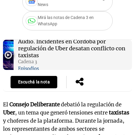
News
Mirá las notas de Cadena 3 en
WhatsApp
Notas
s
Notas
La Sole en
Audio.
Incidentes en Córdoba por
ial
Mundial 2026
Cadena 3
regulación de Uber desatan conflicto con
taxistas
Cadena 3
Episodios
Escuchá la nota
El
Consejo Deliberante
debatió la regulación de
Uber
, un tema que generó tensiones entre
taxistas
y choferes de la plataforma. Durante la jornada,
los representantes de ambos sectores se