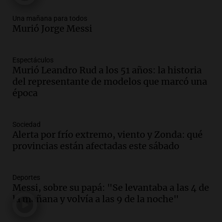
Episodios
Una mañana para todos
Audio.
Ley de Propiedad Privada: el revés
Murió Jorge Messi
en el Congreso expuso una debilidad
comunicacional del Gobierno
Una mañana para todos
Espectáculos
Episodios
Murió Leandro Rud a los 51 años: la historia
Audio.
Casabindo se prepara para una
del representante de modelos que marcó una
celebración única: 30.000 turistas y el
época
tradicional Toreo de la Vincha
Una mañana para todos
Sociedad
Episodios
Alerta por frío extremo, viento y Zonda: qué
Audio.
Borges, abogada de Pourrain:
provincias están afectadas este sábado
"Tres hombres se lo llevaron para
hacerle preguntas y nunca regresó"
Una mañana para todos
Deportes
Episodios
Messi, sobre su papá: "Se levantaba a las 4 de
la mañana y volvía a las 9 de la noche"
Audio.
Voluntarios limpiaron 9.000
metros del río Suquía y retiraron hasta