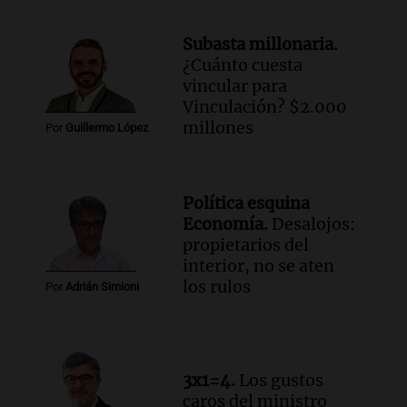
Audio.
Estiman que la inflación nacional
de julio será menor al 2,9% registrado
Subasta millonaria.
en CABA
¿Cuánto cuesta
Una mañana para todos
vincular para
Episodios
Vinculación? $2.000
Audio.
Altas Cumbres: rescataron a una
millones
Por
Guillermo López
cabra que llevaba ocho días atrapada en
un precipicio
Una mañana para todos
Política esquina
Episodios
Economía.
Desalojos:
Audio.
Chile planteó mejorar la
propietarios del
conectividad fronteriza, aérea y digital
interior, no se aten
con Jujuy
los rulos
Por
Adrián Simioni
Panorama Federal
Episodios
Audio.
Del fitness a la longevidad: por
qué crece el consumo de alimentos con
3x1=4.
Los gustos
proteínas
caros del ministro
Una mañana para todos