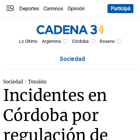
Deportes
Caminos
Opinión
Participá
Programas
Últimas coberturas
Últimas 24 h
En YouTube
Clima
Horóscopo
Lo Último
Argentina
Córdoba
Rosario
Sociedad
Sociedad
Tensión
Incidentes en
Córdoba por
regulación de