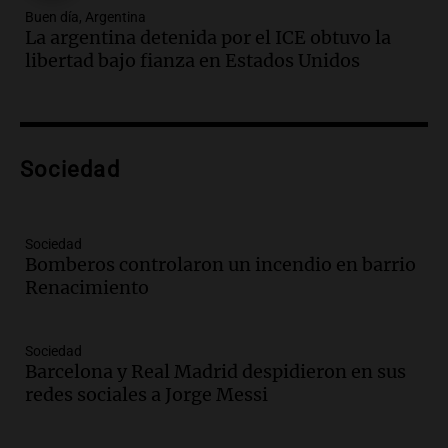
800 kilos de basura por jornada
Buen día, Argentina
Una mañana para todos
La argentina detenida por el ICE obtuvo la
Episodios
libertad bajo fianza en Estados Unidos
Audio.
La historia de la servilleta que
firmó Jorge Messi para el primer
contrato de Leo con Barcelona
Una mañana para todos
Episodios
Sociedad
Audio.
Joan Gaspart: "Sin Jorge, no sé si
Messi hubiera llegado adonde llegó"
Sociedad
Una mañana para todos
Bomberos controlaron un incendio en barrio
Episodios
Renacimiento
Audio.
El orgullo y el sueño argentino de
Jorge Messi en una entrevista con Rony
Sociedad
Vargas en 2007
Barcelona y Real Madrid despidieron en sus
Una mañana para todos
redes sociales a Jorge Messi
Episodios
Audio.
El abuelo de Agostina Vega, tras