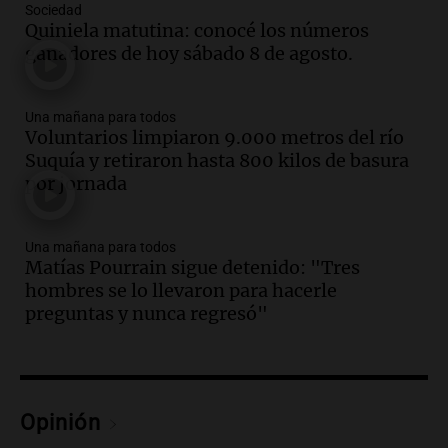
las nuevas detenciones: "En esa casa
Sociedad
Quiniela matutina: conocé los números
todos tenían algo que ver"
ganadores de hoy sábado 8 de agosto.
Una mañana para todos
Episodios
Audio.
Una nutricionista derribó el mito
Una mañana para todos
del desayuno ideal: qué alimentos
Voluntarios limpiaron 9.000 metros del río
conviene priorizar
Suquía y retiraron hasta 800 kilos de basura
Una mañana para todos
por jornada
Episodios
Audio.
Murió Jorge Messi
Una mañana para todos
Matías Pourrain sigue detenido: "Tres
Una mañana para todos
hombres se lo llevaron para hacerle
Episodios
preguntas y nunca regresó"
Audio.
Mateo, a los 25 años, lucha
contra el tiempo: necesita un trasplante
para poder seguir viviend
Una mañana para todos
Opinión
Episodios