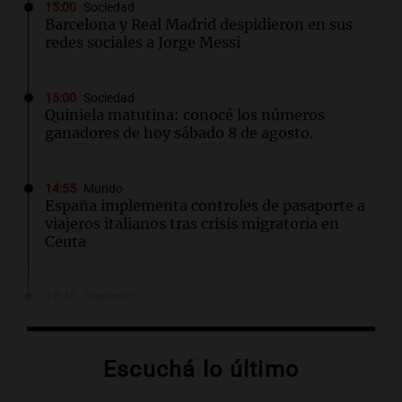
15:00
Sociedad
Barcelona y Real Madrid despidieron en sus
redes sociales a Jorge Messi
15:00
Sociedad
Quiniela matutina: conocé los números
ganadores de hoy sábado 8 de agosto.
14:55
Mundo
España implementa controles de pasaporte a
viajeros italianos tras crisis migratoria en
Ceuta
14:45
Deportes
Racing se mide ante Argentinos Juniors tras
caída con Tigre en el Torneo Clausura
Escuchá lo último
14:36
Mundo