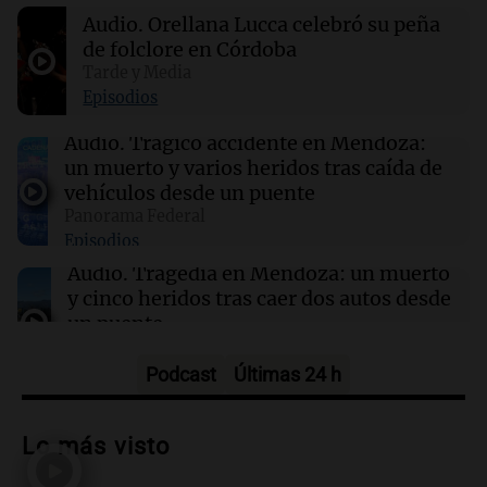
Controles fronterizos en España para viajeros
Audio.
Orellana Lucca celebró su peña
italianos tras sanciones de Italia
de folclore en Córdoba
Tarde y Media
14:23
Una mañana para todos
Episodios
Voluntarios limpiaron 9.000 metros del río
Suquía y retiraron hasta 800 kilos de basura
Audio.
Trágico accidente en Mendoza:
por jornada
un muerto y varios heridos tras caída de
vehículos desde un puente
Panorama Federal
14:22
Una mañana para todos
Episodios
Matías Pourrain sigue detenido: "Tres
hombres se lo llevaron para hacerle preguntas
Audio.
Tragedia en Mendoza: un muerto
y nunca regresó"
y cinco heridos tras caer dos autos desde
un puente
Una mañana para todos
Episodios
Podcast
Últimas 24 h
Audio.
Messi llegará esta noche a
Rosario para acompañar a su familia
Lo más visto
tras la muerte de su papá
Una mañana para todos