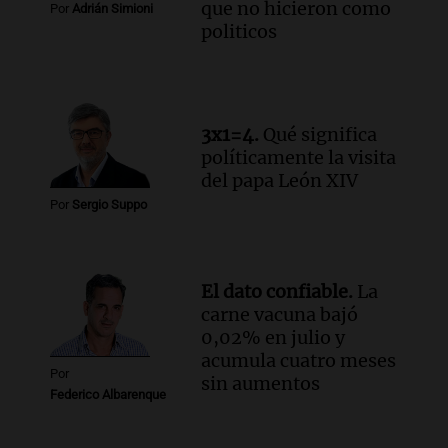
que no hicieron como
Panorama Federal
Por
Adrián Simioni
politicos
Episodios
Audio.
El papamóvil de Juan Pablo II
revive con la visita de León XIV y una
historia nacida en Córdoba
Viva la Radio
3x1=4.
Qué significa
Episodios
políticamente la visita
Audio.
Monseñor Fenoy celebra la visita
del papa León XIV
de León XIV a Argentina y reflexiona
Por
Sergio Suppo
sobre su impacto espiritual
Panorama Federal
Episodios
El dato confiable.
La
Audio.
El ministro de Economía de Santa
carne vacuna bajó
Fe relativiza el impacto del fallo sobre
0,02% en julio y
jubilaciones en la provincia
acumula cuatro meses
Panorama Federal
Por
sin aumentos
Episodios
Federico Albarenque