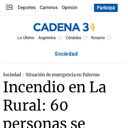
Deportes
Caminos
Opinión
Participá
Programas
Últimas coberturas
Últimas 24 h
En YouTube
Clima
Horóscopo
Lo Último
Argentina
Córdoba
Rosario
Sociedad
Sociedad
Situación de emergencia en Palermo
Incendio en La
Rural: 60
personas se