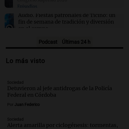
Episodios
03:00
Deportes
Racing se mide ante Belgrano en la Copa
Audio.
Fiestas patronales de Ticino: un
Argentina: día, hora y TV del partido
fin de semana de tradición y diversión
en el campo
Panorama Federal
Episodios
Podcast
Últimas 24 h
Audio.
Preparativos para la feria en La
Bulalle, Córdoba: actividades y horarios
Lo más visto
de apertura
Panorama Federal
Episodios
Sociedad
Audio.
Río Gallegos enfrenta secuelas de
Detuvieron al jefe antidrogas de la Policía
lluvias, senadores manifiestan
Federal en Córdoba
oposición a ley de tierras
Panorama Federal
Por
Juan Federico
Episodios
Audio.
Mendoza celebra la apertura del
Sociedad
Alerta amarilla por ciclogénesis: tormentas,
centro de esquí Penitentes Park tras