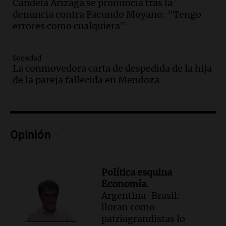
Candela Arizaga se pronuncia tras la
Audio.
Ahyre estuvo en el Estudio
denuncia contra Facundo Moyano: "Tengo
Federal Sancor Seguros y adelantó su
errores como cualquiera"
nuevo tema a Cadena 3 Rosario.
Viva la Radio Rosario
Sociedad
Episodios
La conmovedora carta de despedida de la hija
Audio.
Cierre del Paso Internacional
de la pareja fallecida en Mendoza
Cristo Redentor por acumulación de
nieve se extiende a 22 días
Panorama Federal
Episodios
Opinión
Audio.
Estudiantes de Italia realizan
prácticas docentes en Córdoba para
enriquecer su formación educativa
Panorama Federal
Política esquina
Episodios
Economía.
Argentina-Brasil:
Audio.
La Universidad de Milán y su
lloran como
colaboración con la municipalidad para
patriagrandistas lo
la educación y parques