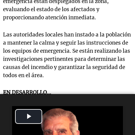
emergencia están desplegados en la zona,
evaluando el estado de los afectados y
proporcionando atención inmediata.
Las autoridades locales han instado a la población
a mantener la calma y seguir las instrucciones de
los equipos de emergencia. Se están realizando las
investigaciones pertinentes para determinar las
causas del incendio y garantizar la seguridad de
todos en el área.
EN DESARROLLO...
Play
Lectura rápida
Video
¿Qué ocurrió en La Rural?