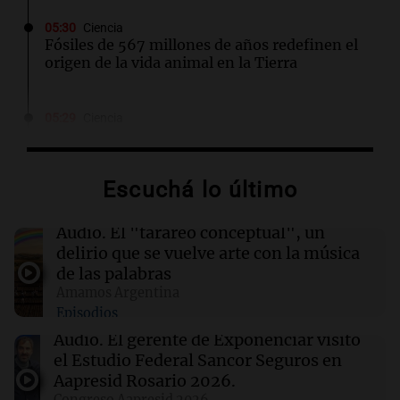
05:30
Ciencia
Fósiles de 567 millones de años redefinen el
origen de la vida animal en la Tierra
05:29
Ciencia
Un AI desbarata una conjetura matemática de
87 años con una fórmula sorprendentemente
simple
Escuchá lo último
04:00
Deportes
Audio.
El "tarareo conceptual", un
Boca Juniors y Vélez se enfrentan en la Copa
delirio que se vuelve arte con la música
Argentina: fecha y detalles del partido
de las palabras
Amamos Argentina
Episodios
03:24
Mundo
Allanamiento policial en Starbucks de Corea
Audio.
El gerente de Exponenciar visitó
del Sur por campaña que rememoró masacre
el Estudio Federal Sancor Seguros en
de Gwangju
Aapresid Rosario 2026.
Congreso Aapresid 2026