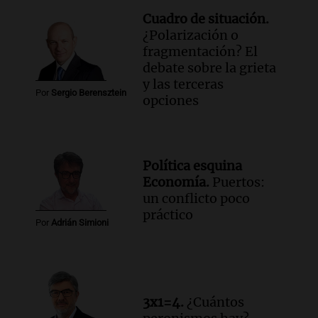
Cuadro de situación.
¿Polarización o
fragmentación? El
debate sobre la grieta
y las terceras
Por
Sergio Berensztein
opciones
Política esquina
Economía.
Puertos:
un conflicto poco
práctico
Por
Adrián Simioni
3x1=4.
¿Cuántos