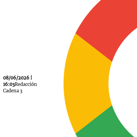
Notas
s
Notas
La Sole en
ial
Mundial 2026
Cadena 3
08/06/2026 |
16:03
Redacción
Cadena 3