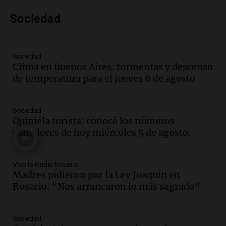
nuevo híbrido enchufable de Chery llega
Sociedad
al mercado argentino
Panorama Federal
Episodios
Sociedad
Audio.
Perito Moreno recibe la Copa
Clima en Buenos Aires: tormentas y descenso
Mundial de Natación de Invierno con
de temperatura para el jueves 6 de agosto
récords y atletas de 20 países
Amamos Argentina
Episodios
Sociedad
Audio.
Conductor imputado por
Quiniela turista: conocé los números
accidente fatal en San Luis dejó tres
ganadores de hoy miércoles 5 de agosto.
jóvenes muertos y un herido grave
Panorama Federal
Episodios
Viva la Radio Rosario
Madres pidieron por la Ley Joaquín en
Audio.
Historiador de la UBA celebró la
Rosario: "Nos arrancaron lo más sagrado"
marcha atrás en la Ley de Tierras:
“Frenamos un saqueo de recursos”
Amamos Argentina
Sociedad
Episodios