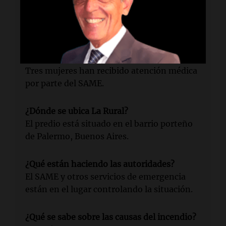
Se desató un incendio en el predio de La
Rural, provocando la autoevacuación de 60
personas.
¿Quiénes han recibido asistencia?
Tres mujeres han recibido atención médica
por parte del SAME.
¿Dónde se ubica La Rural?
El predio está situado en el barrio porteño
de Palermo, Buenos Aires.
¿Qué están haciendo las autoridades?
El SAME y otros servicios de emergencia
están en el lugar controlando la situación.
¿Qué se sabe sobre las causas del incendio?