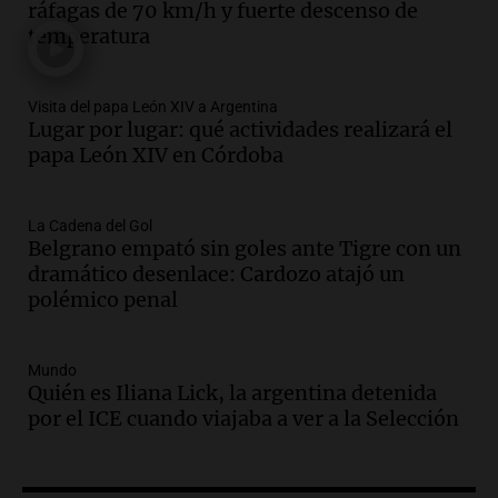
ráfagas de 70 km/h y fuerte descenso de
siete años de cierre por falta de nieve
temperatura
Panorama Federal
Episodios
Audio.
Madres en Rosario piden por la
Visita del papa León XIV a Argentina
Lugar por lugar: qué actividades realizará el
ley Joaquín.
papa León XIV en Córdoba
Viva la Radio Rosario
Episodios
Audio.
Juan Pedro Colombo, rematador
La Cadena del Gol
Belgrano empató sin goles ante Tigre con un
de hacienda: “Las tecnologías no
dramático desenlace: Cardozo atajó un
reemplazan el contacto con la gente”
polémico penal
La Argentina, hoy
Episodios
Audio.
Un trabajador herido tras caer a
Mundo
Quién es Iliana Lick, la argentina detenida
un pozo de 17 metros en Nueva Córdoba
por el ICE cuando viajaba a ver a la Selección
Panorama Federal
Episodios
Audio.
Lanzamiento del Tigo 7 CSH: el